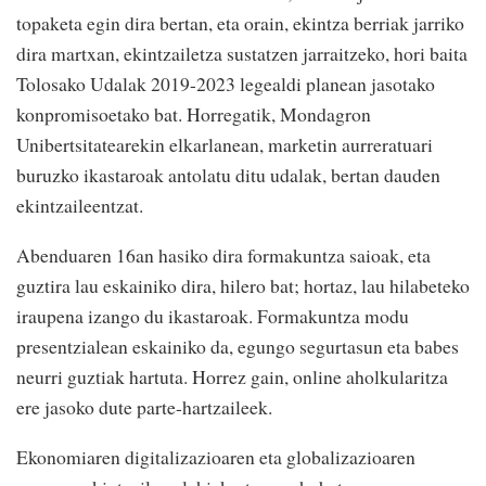
topaketa egin dira bertan, eta orain, ekintza berriak jarriko
dira martxan, ekintzailetza sustatzen jarraitzeko, hori baita
Tolosako Udalak 2019-2023 legealdi planean jasotako
konpromisoetako bat. Horregatik, Mondagron
Unibertsitatearekin elkarlanean, marketin aurreratuari
buruzko ikastaroak antolatu ditu udalak, bertan dauden
ekintzaileentzat.
Abenduaren 16an hasiko dira formakuntza saioak, eta
guztira lau eskainiko dira, hilero bat; hortaz, lau hilabeteko
iraupena izango du ikastaroak. Formakuntza modu
presentzialean eskainiko da, egungo segurtasun eta babes
neurri guztiak hartuta. Horrez gain, online aholkularitza
ere jasoko dute parte-hartzaileek.
Ekonomiaren digitalizazioaren eta globalizazioaren