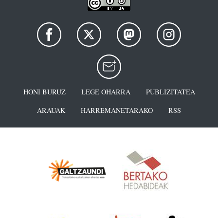
HONI BURUZ
LEGE OHARRA
PUBLIZITATEA
ARAUAK
HARREMANETARAKO
RSS