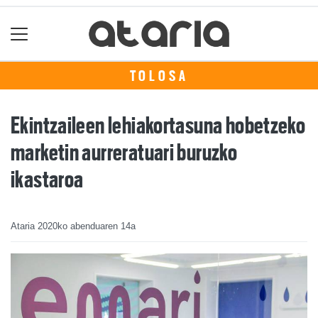
TOLOSA
Ekintzaileen lehiakortasuna hobetzeko
marketin aurreratuari buruzko
ikastaroa
Ataria
2020ko abenduaren 14a