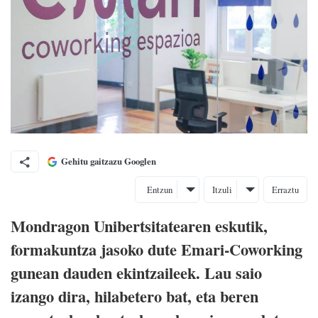
Gehitu gaitzazu Googlen
Entzun
Itzuli
Erraztu
Mondragon Unibertsitatearen eskutik,
formakuntza jasoko dute Emari-Coworking
gunean dauden ekintzaileek. Lau saio
izango dira, hilabetero bat, eta beren