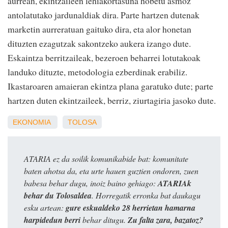
aurrean, ekintzaileen lehiakortasuna hobetu asmoz
antolatutako jardunaldiak dira. Parte hartzen dutenak
marketin aurreratuan gaituko dira, eta alor honetan
dituzten ezagutzak sakontzeko aukera izango dute.
Eskaintza berritzaileak, bezeroen beharrei lotutakoak
landuko dituzte, metodologia ezberdinak erabiliz.
Ikastaroaren amaieran ekintza plana garatuko dute; parte
hartzen duten ekintzaileek, berriz, ziurtagiria jasoko dute.
EKONOMIA
TOLOSA
ATARIA ez da soilik komunikabide bat: komunitate
baten ahotsa da, eta urte hauen guztien ondoren, zuen
babesa behar dugu, inoiz baino gehiago:
ATARIAk
behar du Tolosaldea
. Horregatik erronka bat daukagu
esku artean:
gure eskualdeko 28 herrietan hamarna
harpidedun berri
behar ditugu.
Zu falta zara, bazatoz?