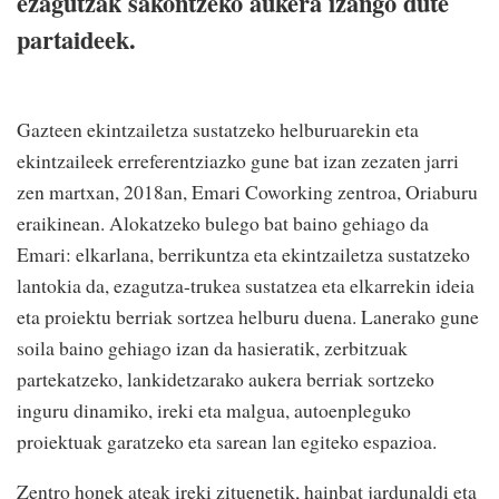
ezagutzak sakontzeko aukera izango dute
partaideek.
Gazteen ekintzailetza sustatzeko helburuarekin eta
ekintzaileek erreferentziazko gune bat izan zezaten jarri
zen martxan, 2018an, Emari Coworking zentroa, Oriaburu
eraikinean. Alokatzeko bulego bat baino gehiago da
Emari: elkarlana, berrikuntza eta ekintzailetza sustatzeko
lantokia da, ezagutza-trukea sustatzea eta elkarrekin ideia
eta proiektu berriak sortzea helburu duena. Lanerako gune
soila baino gehiago izan da hasieratik, zerbitzuak
partekatzeko, lankidetzarako aukera berriak sortzeko
inguru dinamiko, ireki eta malgua, autoenpleguko
proiektuak garatzeko eta sarean lan egiteko espazioa.
Zentro honek ateak ireki zituenetik, hainbat jardunaldi eta