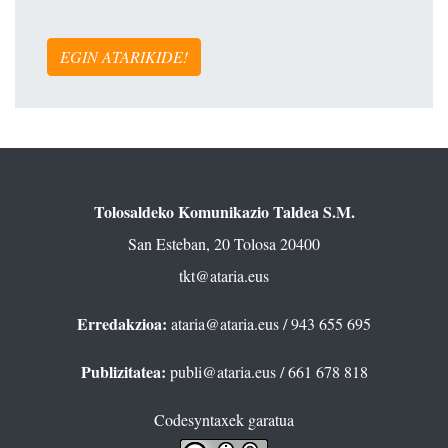
EGIN ATARIKIDE!
Tolosaldeko Komunikazio Taldea S.M.
San Esteban, 20 Tolosa 20400
tkt@ataria.eus
Erredakzioa:
ataria@ataria.eus
/ 943 655 695
Publizitatea:
publi@ataria.eus
/ 661 678 818
Codesyntaxek garatua