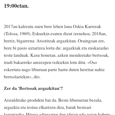
19:00etan.
2017an kaleratu zuen bere lehen lana Oskia Karrerak
(Tolosa, 1969), Eskuekin esaten dizut izenekoa; 2018an,
berriz, bigarrena: Atsotitzak argazkitan. Oraingoan ere,
bere bi pasio uztartzea lortu du: argazkiak eta euskarazko
testu landuak. Kasu honetan, azken mendeetako bertsoak,
irudi bakarreko antzezpen txikiekin lotu ditu. «Oso
eskertuta nago liburuan parte hartu duten herritar nahiz
bertsolariekin», dio.
Zer da 'Bertsoak argazkitan'?
Aisialdirako produktu bat da. Beste liburuetan bezala,
argazkia eta testua elkartzen dira, batak besteari
laguntzeko. Hitzez adierazten den ideian edo gaian hobeto