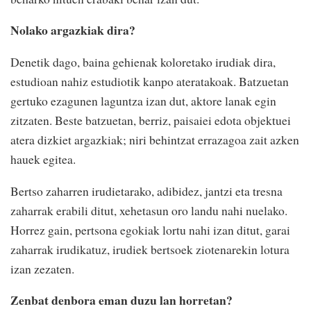
Nolako argazkiak dira?
Denetik dago, baina gehienak koloretako irudiak dira,
estudioan nahiz estudiotik kanpo ateratakoak. Batzuetan
gertuko ezagunen laguntza izan dut, aktore lanak egin
zitzaten. Beste batzuetan, berriz, paisaiei edota objektuei
atera dizkiet argazkiak; niri behintzat errazagoa zait azken
hauek egitea.
Bertso zaharren irudietarako, adibidez, jantzi eta tresna
zaharrak erabili ditut, xehetasun oro landu nahi nuelako.
Horrez gain, pertsona egokiak lortu nahi izan ditut, garai
zaharrak irudikatuz, irudiek bertsoek ziotenarekin lotura
izan zezaten.
Zenbat denbora eman duzu lan horretan?