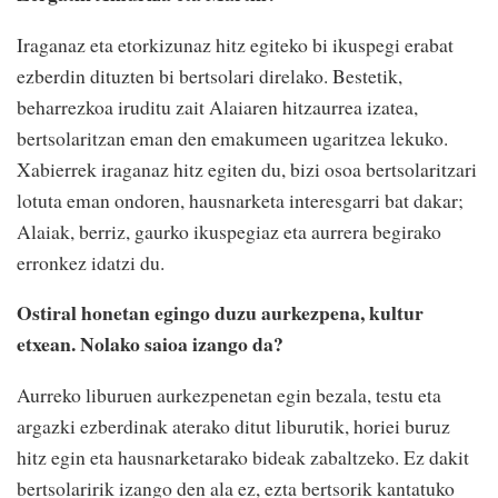
Iraganaz eta etorkizunaz hitz egiteko bi ikuspegi erabat
ezberdin dituzten bi bertsolari direlako. Bestetik,
beharrezkoa iruditu zait Alaiaren hitzaurrea izatea,
bertsolaritzan eman den emakumeen ugaritzea lekuko.
Xabierrek iraganaz hitz egiten du, bizi osoa bertsolaritzari
lotuta eman ondoren, hausnarketa interesgarri bat dakar;
Alaiak, berriz, gaurko ikuspegiaz eta aurrera begirako
erronkez idatzi du.
Ostiral honetan egingo duzu aurkezpena, kultur
etxean. Nolako saioa izango da?
Aurreko liburuen aurkezpenetan egin bezala, testu eta
argazki ezberdinak aterako ditut liburutik, horiei buruz
hitz egin eta hausnarketarako bideak zabaltzeko. Ez dakit
bertsolaririk izango den ala ez, ezta bertsorik kantatuko