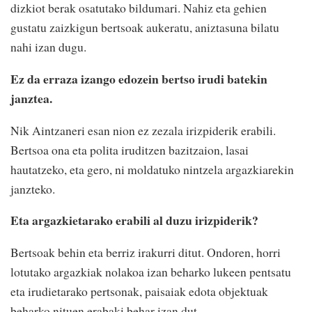
dizkiot berak osatutako bildumari. Nahiz eta gehien
gustatu zaizkigun bertsoak aukeratu, aniztasuna bilatu
nahi izan dugu.
Ez da erraza izango edozein bertso irudi batekin
janztea.
Nik Aintzaneri esan nion ez zezala irizpiderik erabili.
Bertsoa ona eta polita iruditzen bazitzaion, lasai
hautatzeko, eta gero, ni moldatuko nintzela argazkiarekin
janzteko.
Eta argazkietarako erabili al duzu irizpiderik?
Bertsoak behin eta berriz irakurri ditut. Ondoren, horri
lotutako argazkiak nolakoa izan beharko lukeen pentsatu
eta irudietarako pertsonak, paisaiak edota objektuak
beharko nituen erabaki behar izan dut.