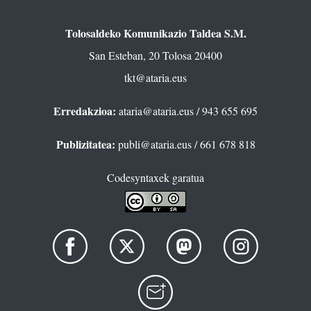
Tolosaldeko Komunikazio Taldea S.M.
San Esteban, 20 Tolosa 20400
tkt@ataria.eus
Erredakzioa:
ataria@ataria.eus
/ 943 655 695
Publizitatea:
publi@ataria.eus
/ 661 678 818
Codesyntaxek garatua