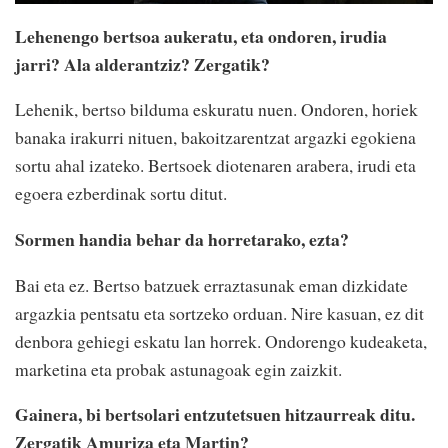
Lehenengo bertsoa aukeratu, eta ondoren, irudia
jarri? Ala alderantziz? Zergatik?
Lehenik, bertso bilduma eskuratu nuen. Ondoren, horiek
banaka irakurri nituen, bakoitzarentzat argazki egokiena
sortu ahal izateko. Bertsoek diotenaren arabera, irudi eta
egoera ezberdinak sortu ditut.
Sormen handia behar da horretarako, ezta?
Bai eta ez. Bertso batzuek erraztasunak eman dizkidate
argazkia pentsatu eta sortzeko orduan. Nire kasuan, ez dit
denbora gehiegi eskatu lan horrek. Ondorengo kudeaketa,
marketina eta probak astunagoak egin zaizkit.
Gainera, bi bertsolari entzutetsuen hitzaurreak ditu.
Zergatik Amuriza eta Martin?