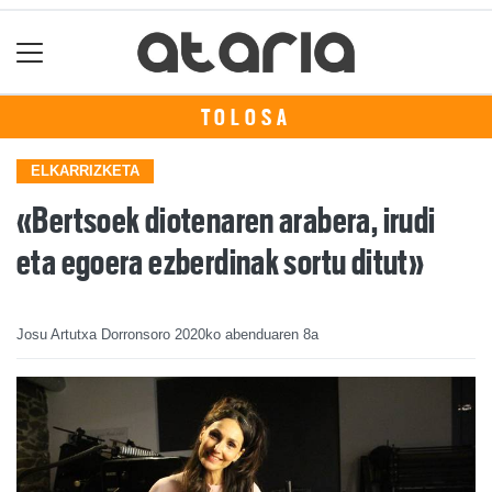
TOLOSA
ELKARRIZKETA
«Bertsoek diotenaren arabera, irudi
eta egoera ezberdinak sortu ditut»
Josu Artutxa Dorronsoro
2020ko abenduaren 8a