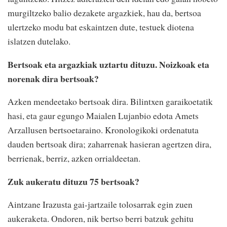
murgiltzeko balio dezakete argazkiek, hau da, bertsoa
ulertzeko modu bat eskaintzen dute, testuek diotena
islatzen dutelako.
Bertsoak eta argazkiak uztartu dituzu. Noizkoak eta
norenak dira bertsoak?
Azken mendeetako bertsoak dira. Bilintxen garaikoetatik
hasi, eta gaur egungo Maialen Lujanbio edota Amets
Arzallusen bertsoetaraino. Kronologikoki ordenatuta
dauden bertsoak dira; zaharrenak hasieran agertzen dira,
berrienak, berriz, azken orrialdeetan.
Zuk aukeratu dituzu 75 bertsoak?
Aintzane Irazusta gai-jartzaile tolosarrak egin zuen
aukeraketa. Ondoren, nik bertso berri batzuk gehitu