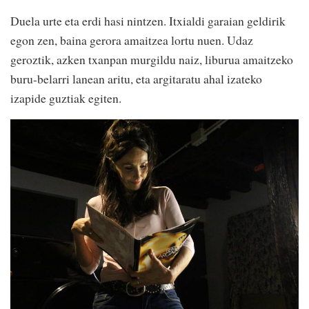
Duela urte eta erdi hasi nintzen. Itxialdi garaian geldirik
egon zen, baina gerora amaitzea lortu nuen. Udaz
geroztik, azken txanpan murgildu naiz, liburua amaitzeko
buru-belarri lanean aritu, eta argitaratu ahal izateko
izapide guztiak egiten.