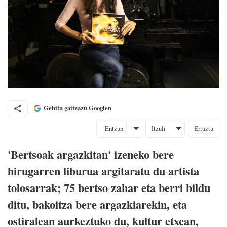
Gehitu gaitzazu Googlen
Entzun
Itzuli
Erraztu
'Bertsoak argazkitan' izeneko bere
hirugarren liburua argitaratu du artista
tolosarrak; 75 bertso zahar eta berri bildu
ditu, bakoitza bere argazkiarekin, eta
ostiralean aurkeztuko du, kultur etxean,