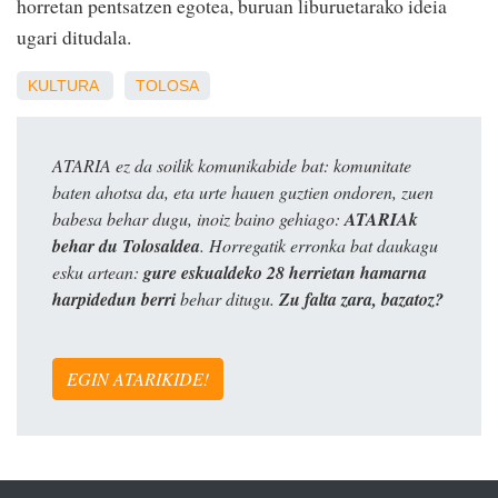
horretan pentsatzen egotea, buruan liburuetarako ideia
ugari ditudala.
KULTURA
TOLOSA
ATARIA ez da soilik komunikabide bat: komunitate
baten ahotsa da, eta urte hauen guztien ondoren, zuen
babesa behar dugu, inoiz baino gehiago:
ATARIAk
behar du Tolosaldea
. Horregatik erronka bat daukagu
esku artean:
gure eskualdeko 28 herrietan hamarna
harpidedun berri
behar ditugu.
Zu falta zara, bazatoz?
EGIN ATARIKIDE!