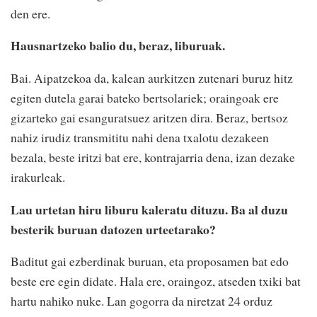
den ere.
Hausnartzeko balio du, beraz, liburuak.
Bai. Aipatzekoa da, kalean aurkitzen zutenari buruz hitz
egiten dutela garai bateko bertsolariek; oraingoak ere
gizarteko gai esanguratsuez aritzen dira. Beraz, bertsoz
nahiz irudiz transmititu nahi dena txalotu dezakeen
bezala, beste iritzi bat ere, kontrajarria dena, izan dezake
irakurleak.
Lau urtetan hiru liburu kaleratu dituzu. Ba al duzu
besterik buruan datozen urteetarako?
Baditut gai ezberdinak buruan, eta proposamen bat edo
beste ere egin didate. Hala ere, oraingoz, atseden txiki bat
hartu nahiko nuke. Lan gogorra da niretzat 24 orduz