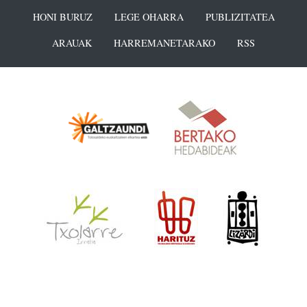
HONI BURUZ
LEGE OHARRA
PUBLIZITATEA
ARAUAK
HARREMANETARAKO
RSS