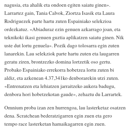
nagusia, eta ahalik eta ondoen egiten saiatu ginen».
Larrartez gain, Tania Calvok, Ziortza Isasik eta Laura
Rodriguezek parte hartu zuten Espainiako selekzioa
ordezkatuz. «Abiaduraz ezin genuen azkarrago joan, eta
teknikoki ikasi genuen guztia aplikatzen saiatu ginen. Nik
uste dut lortu genuela». Pozik dago tolosarra egin zuten
lanarekin. Lau selekziok parte hartu zuten eta laugarren
geratu ziren, brontzezko domina lortzetik oso gertu.
Probako Espainiako errekorra hobetzea lortu zuten bi
aldiz, eta azkenean 4.37,341ko denborarekin utzi zuten.
«Entrenatzen eta lehiatzen jarraitzeko aukera badugu,
denbora hori hobetzekotan gaude», zehaztu du Larrartek.
Omnium proba izan zen hurrengoa, lau lasterketaz osatzen
dena. Scratchean bederatzigarren egin zuen eta gero
tempo race lasterketan hamaikagarren egin zuen.