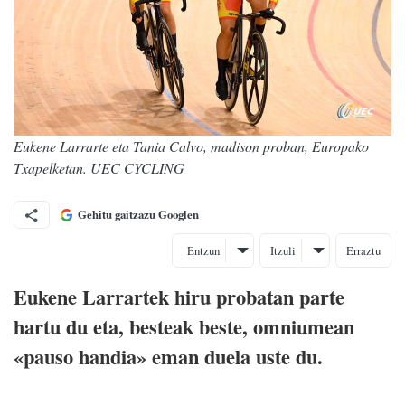
Eukene Larrarte eta Tania Calvo, madison proban, Europako
Txapelketan. UEC CYCLING
Gehitu gaitzazu Googlen
Entzun
Itzuli
Erraztu
Eukene Larrartek hiru probatan parte
hartu du eta, besteak beste, omniumean
«pauso handia» eman duela uste du.