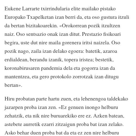
Eukene Larrarte txirrindularia elite mailako pistako
Europako Txapelketan izan berri da, eta oso gustura itzuli
da bertan bizitakoarekin. «Orokorrean pozik itzultzen
naiz. Oso sentsazio onak izan ditut. Prestazio fisikoari
begira, uste dut nire maila gorenera iritsi naizela. Oso
pozik nago, zaila izan delako egoera: batetik, azaroa
erdialdean, berandu izanik, topera iristea; bestetik,
koronabirusaren pandemia dela eta gogorra izan da
mantentzea, eta gero protokolo zorrotzak izan ditugu
bertan».
Hiru probatan parte hartu zuen, eta lehenengoa taldekako
jazarpen proba izan zen. «Ez genuen inongo helburu
zehatzik, eta nik nire buruarekiko ere ez. Azken batean,
astebete aurretik ezarri zitzaigun proba bat izan zelako.
Asko behar duen proba bat da eta ez zen nire helburu