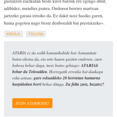
gustatzen zaizkidan beste kirol batzuk ere egingo ditut,
adibidez, mendira joatea. Ondoren berriro martxan
jartzeko garaia iritsiko da. Ez dakit noiz hasiko garen,
baina gogotsu nago beste denboraldi bat prestatzeko».
KIROLA
TOLOSA
ATARIA ez da soilik komunikabide bat: komunitate
baten ahotsa da, eta urte hauen guztien ondoren, zuen
babesa behar dugu, inoiz baino gehiago:
ATARIAk
behar du Tolosaldea
. Horregatik erronka bat daukagu
esku artean:
gure eskualdeko 28 herrietan hamarna
harpidedun berri
behar ditugu.
Zu falta zara, bazatoz?
EGIN ATARIKIDE!