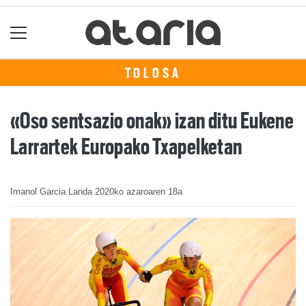
TOLOSA
«Oso sentsazio onak» izan ditu Eukene
Larrartek Europako Txapelketan
Imanol Garcia Landa
2020ko azaroaren 18a