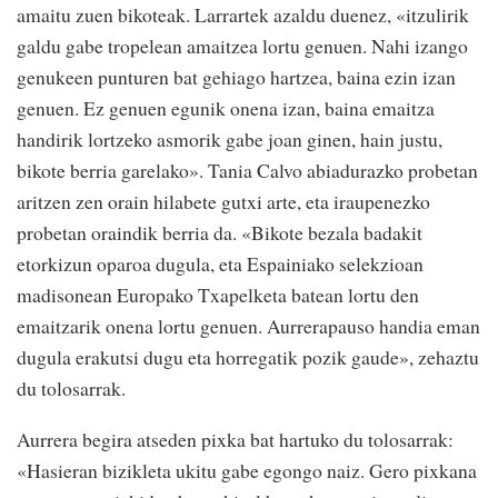
amaitu zuen bikoteak. Larrartek azaldu duenez, «itzulirik
galdu gabe tropelean amaitzea lortu genuen. Nahi izango
genukeen punturen bat gehiago hartzea, baina ezin izan
genuen. Ez genuen egunik onena izan, baina emaitza
handirik lortzeko asmorik gabe joan ginen, hain justu,
bikote berria garelako». Tania Calvo abiadurazko probetan
aritzen zen orain hilabete gutxi arte, eta iraupenezko
probetan oraindik berria da. «Bikote bezala badakit
etorkizun oparoa dugula, eta Espainiako selekzioan
madisonean Europako Txapelketa batean lortu den
emaitzarik onena lortu genuen. Aurrerapauso handia eman
dugula erakutsi dugu eta horregatik pozik gaude», zehaztu
du tolosarrak.
Aurrera begira atseden pixka bat hartuko du tolosarrak:
«Hasieran bizikleta ukitu gabe egongo naiz. Gero pixkana