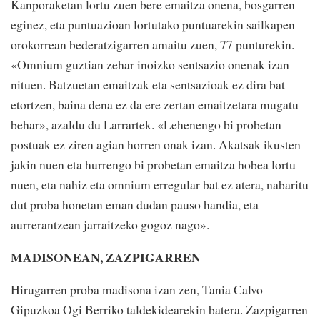
Kanporaketan lortu zuen bere emaitza onena, bosgarren
eginez, eta puntuazioan lortutako puntuarekin sailkapen
orokorrean bederatzigarren amaitu zuen, 77 punturekin.
«Omnium guztian zehar inoizko sentsazio onenak izan
nituen. Batzuetan emaitzak eta sentsazioak ez dira bat
etortzen, baina dena ez da ere zertan emaitzetara mugatu
behar», azaldu du Larrartek. «Lehenengo bi probetan
postuak ez ziren agian horren onak izan. Akatsak ikusten
jakin nuen eta hurrengo bi probetan emaitza hobea lortu
nuen, eta nahiz eta omnium erregular bat ez atera, nabaritu
dut proba honetan eman dudan pauso handia, eta
aurrerantzean jarraitzeko gogoz nago».
MADISONEAN, ZAZPIGARREN
Hirugarren proba madisona izan zen, Tania Calvo
Gipuzkoa Ogi Berriko taldekidearekin batera. Zazpigarren