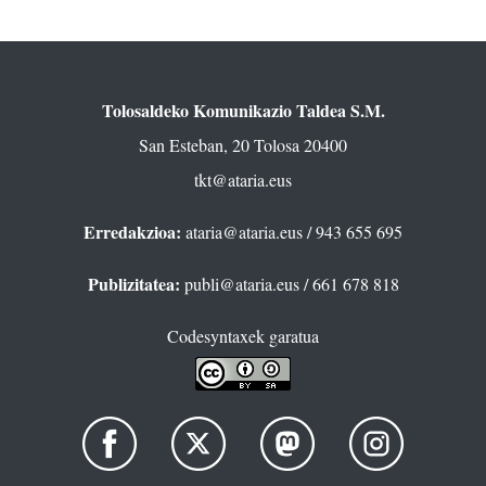
Tolosaldeko Komunikazio Taldea S.M.
San Esteban, 20 Tolosa 20400
tkt@ataria.eus
Erredakzioa:
ataria@ataria.eus
/ 943 655 695
Publizitatea:
publi@ataria.eus
/ 661 678 818
Codesyntaxek garatua