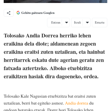
Gehitu gaitzazu Googlen
Entzun
Itzuli
Erraztu
Tolosako Andia Dorrea herriko lehen
eraikina dela diote; aldamenean zegoen
eraikina eraitsi zuten uztailean, eta hainbat
herritarrek eskatu dute agerian geratu zen
fatxada aztertzeko. Alboko etxebizitza
eraikitzen hasiak dira dagoeneko, ordea.
Tolosako Kale Nagusian etxebizitza bat eraitsi zuten
uztailean, berri bat egiteko asmoz.
Andia dorrea
du
ondoan botatako etxeak. Dorre hori Tolosako lehen