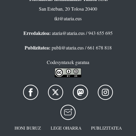
San Esteban, 20 Tolosa 20400
tkt@ataria.eus
Erredakzioa:
ataria@ataria.eus
/ 943 655 695
Publizitatea:
publi@ataria.eus
/ 661 678 818
Codesyntaxek garatua
HONI BURUZ
LEGE OHARRA
PUBLIZITATEA