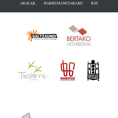
ARAUAK
HARREMANETARAKO
RSS