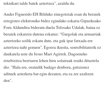
teknikari talde batek aztertzea", azaldu du.
Ander Figuerido EH Bilduko zinegotziak esan du beraiek
erregistro elektroniko bidez egindako eskaria Gipuzkoako
Foru Aldundira bideratu duela Tolosako Udalak, baina ez
beraiek eskatzen dutena eskatuz: "Gargolak eta armarriak
aztertzeko soilik eskatu dute, eta guk ipar fatxada ere
aztertzea nahi genuen". Egoera ikusita, sentsibilitaterik ez
daukatela uste du Jesus Mari Agirrek. Dagoeneko
etxebizitza berriaren lehen hiru solairuak eraiki dituztela
dio. "Hala ere, oraindik badago denbora, gutxienez
adituek azterketa bat egin dezaten, eta ea zer azaltzen
den".