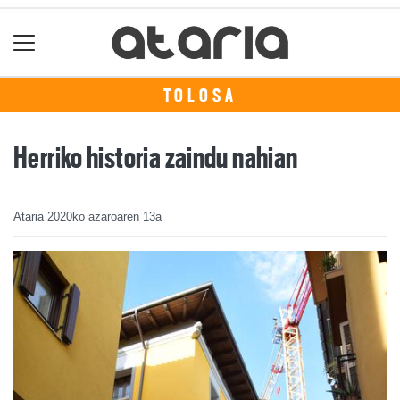
TOLOSA
Herriko historia zaindu nahian
Ataria
2020ko azaroaren 13a