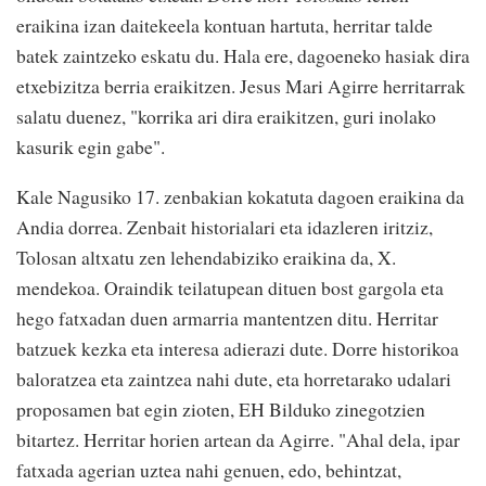
eraikina izan daitekeela kontuan hartuta, herritar talde
batek zaintzeko eskatu du. Hala ere, dagoeneko hasiak dira
etxebizitza berria eraikitzen. Jesus Mari Agirre herritarrak
salatu duenez, "korrika ari dira eraikitzen, guri inolako
kasurik egin gabe".
Kale Nagusiko 17. zenbakian kokatuta dagoen eraikina da
Andia dorrea. Zenbait historialari eta idazleren iritziz,
Tolosan altxatu zen lehendabiziko eraikina da, X.
mendekoa. Oraindik teilatupean dituen bost gargola eta
hego fatxadan duen armarria mantentzen ditu. Herritar
batzuek kezka eta interesa adierazi dute. Dorre historikoa
baloratzea eta zaintzea nahi dute, eta horretarako udalari
proposamen bat egin zioten, EH Bilduko zinegotzien
bitartez. Herritar horien artean da Agirre. "Ahal dela, ipar
fatxada agerian uztea nahi genuen, edo, behintzat,