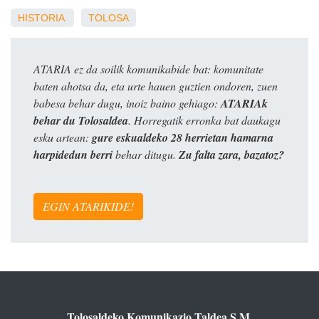
HISTORIA
TOLOSA
ATARIA ez da soilik komunikabide bat: komunitate
baten ahotsa da, eta urte hauen guztien ondoren, zuen
babesa behar dugu, inoiz baino gehiago:
ATARIAk
behar du Tolosaldea
. Horregatik erronka bat daukagu
esku artean:
gure eskualdeko 28 herrietan hamarna
harpidedun berri
behar ditugu.
Zu falta zara, bazatoz?
EGIN ATARIKIDE!
Tolosaldeko Komunikazio Taldea S.M.