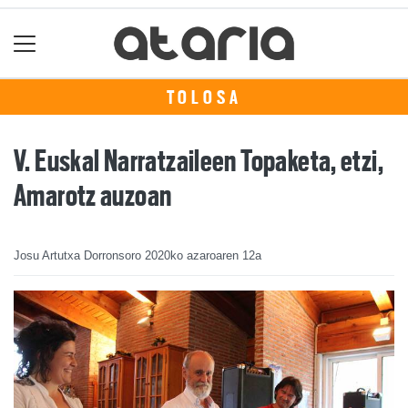
TOLOSA
V. Euskal Narratzaileen Topaketa, etzi,
Amarotz auzoan
Josu Artutxa Dorronsoro
2020ko azaroaren 12a