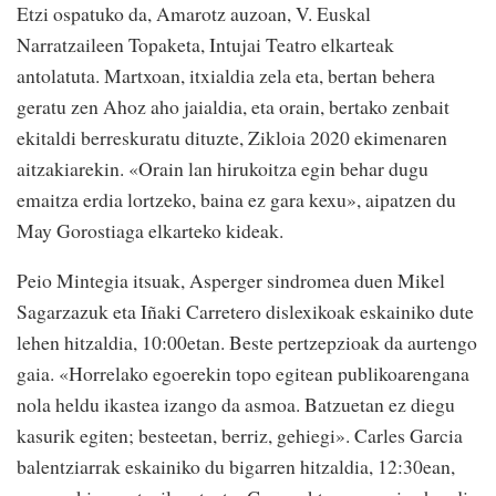
Etzi ospatuko da, Amarotz auzoan, V. Euskal
Narratzaileen Topaketa, Intujai Teatro elkarteak
antolatuta. Martxoan, itxialdia zela eta, bertan behera
geratu zen Ahoz aho jaialdia, eta orain, bertako zenbait
ekitaldi berreskuratu dituzte, Zikloia 2020 ekimenaren
aitzakiarekin. «Orain lan hirukoitza egin behar dugu
emaitza erdia lortzeko, baina ez gara kexu», aipatzen du
May Gorostiaga elkarteko kideak.
Peio Mintegia itsuak, Asperger sindromea duen Mikel
Sagarzazuk eta Iñaki Carretero dislexikoak eskainiko dute
lehen hitzaldia, 10:00etan. Beste pertzepzioak da aurtengo
gaia. «Horrelako egoerekin topo egitean publikoarengana
nola heldu ikastea izango da asmoa. Batzuetan ez diegu
kasurik egiten; besteetan, berriz, gehiegi». Carles Garcia
balentziarrak eskainiko du bigarren hitzaldia, 12:30ean,