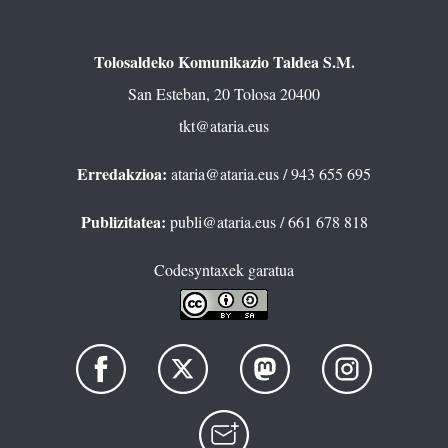
Tolosaldeko Komunikazio Taldea S.M.
San Esteban, 20 Tolosa 20400
tkt@ataria.eus
Erredakzioa:
ataria@ataria.eus
/ 943 655 695
Publizitatea:
publi@ataria.eus
/ 661 678 818
Codesyntaxek garatua