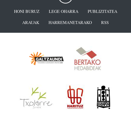
HONI BURUZ
LEGE OHARRA
PUBLIZITATEA
ARAUAK
HARREMANETARAKO
RSS