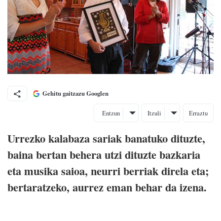
Gehitu gaitzazu Googlen
Entzun
Itzuli
Erraztu
Urrezko kalabaza sariak banatuko dituzte,
baina bertan behera utzi dituzte bazkaria
eta musika saioa, neurri berriak direla eta;
bertaratzeko, aurrez eman behar da izena.