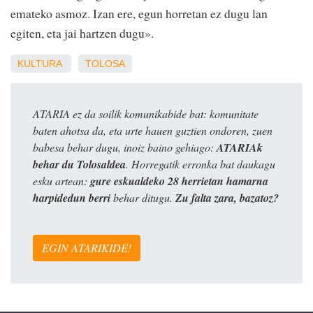
emateko asmoz. Izan ere, egun horretan ez dugu lan
egiten, eta jai hartzen dugu».
KULTURA
TOLOSA
ATARIA ez da soilik komunikabide bat: komunitate
baten ahotsa da, eta urte hauen guztien ondoren, zuen
babesa behar dugu, inoiz baino gehiago:
ATARIAk
behar du Tolosaldea
. Horregatik erronka bat daukagu
esku artean:
gure eskualdeko 28 herrietan hamarna
harpidedun berri
behar ditugu.
Zu falta zara, bazatoz?
EGIN ATARIKIDE!