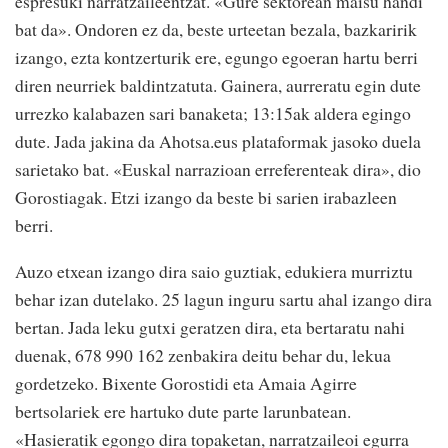
espresuki narratzaileentzat. «Gure sektorean maisu handi
bat da». Ondoren ez da, beste urteetan bezala, bazkaririk
izango, ezta kontzerturik ere, egungo egoeran hartu berri
diren neurriek baldintzatuta. Gainera, aurreratu egin dute
urrezko kalabazen sari banaketa; 13:15ak aldera egingo
dute. Jada jakina da Ahotsa.eus plataformak jasoko duela
sarietako bat. «Euskal narrazioan erreferenteak dira», dio
Gorostiagak. Etzi izango da beste bi sarien irabazleen
berri.
Auzo etxean izango dira saio guztiak, edukiera murriztu
behar izan dutelako. 25 lagun inguru sartu ahal izango dira
bertan. Jada leku gutxi geratzen dira, eta bertaratu nahi
duenak, 678 990 162 zenbakira deitu behar du, lekua
gordetzeko. Bixente Gorostidi eta Amaia Agirre
bertsolariek ere hartuko dute parte larunbatean.
«Hasieratik egongo dira topaketan, narratzaileoi egurra