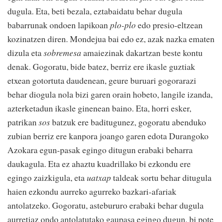
dugula. Eta, beti bezala, eztabaidatu behar dugula
babarrunak ondoen lapikoan
plo-plo
edo presio-eltzean
kozinatzen diren. Mondejua bai edo ez, azak nazka ematen
dizula eta
sobremesa
amaiezinak dakartzan beste kontu
denak. Gogoratu, bide batez, berriz ere ikasle guztiak
etxean gotortuta daudenean, geure buruari gogorarazi
behar diogula nola bizi garen orain hobeto, langile izanda,
azterketadun ikasle ginenean baino. Eta, horri esker,
patrikan
sos
batzuk ere baditugunez, gogoratu abenduko
zubian berriz ere kanpora joango garen edota Durangoko
Azokara egun-pasak egingo ditugun erabaki beharra
daukagula. Eta ez ahaztu kuadrillako bi ezkondu ere
egingo zaizkigula, eta
uatxap
taldeak sortu behar ditugula
haien ezkondu aurreko agurreko bazkari-afariak
antolatzeko. Gogoratu, astebururo erabaki behar dugula
aurretiaz ondo antolatutako gaupasa egingo dugun, bi pote