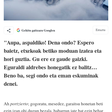
Erraztu
Gehitu gaitzazu Googlen
"Aupa, aspaldiko! Dena ondo? Espero
baietz, etxekoak betiko moduan izatea eta
hori guztia. Gu ere ez gaude gaizki.
Eguraldi aldrebes honegatik ez balitz…
Beno ba, segi ondo eta eman eskuminak
denei.
Ah
portzierto
; gogoratu, mesedez, garaitsu honetan beti
egin izan ohi dugun bezala, babarrun jate bat egin behar