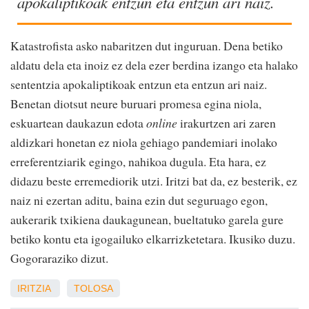
apokaliptikoak entzun eta entzun ari naiz.
Katastrofista asko nabaritzen dut inguruan. Dena betiko
aldatu dela eta inoiz ez dela ezer berdina izango eta halako
sententzia apokaliptikoak entzun eta entzun ari naiz.
Benetan diotsut neure buruari promesa egina niola,
eskuartean daukazun edota
online
irakurtzen ari zaren
aldizkari honetan ez niola gehiago pandemiari inolako
erreferentziarik egingo, nahikoa dugula. Eta hara, ez
didazu beste erremediorik utzi. Iritzi bat da, ez besterik, ez
naiz ni ezertan aditu, baina ezin dut seguruago egon,
aukerarik txikiena daukagunean, bueltatuko garela gure
betiko kontu eta igogailuko elkarrizketetara. Ikusiko duzu.
Gogoraraziko dizut.
IRITZIA
TOLOSA