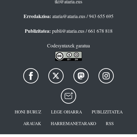
tkt@ataria.eus
Erredakzioa:
ataria@ataria.eus
/ 943 655 695
Publizitatea:
publi@ataria.eus
/ 661 678 818
Codesyntaxek garatua
HONI BURUZ
LEGE OHARRA
PUBLIZITATEA
ARAUAK
HARREMANETARAKO
RSS