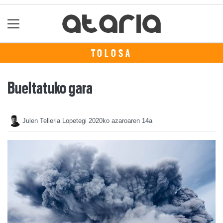
TOLOSA
Bueltatuko gara
Julen Telleria Lopetegi
2020ko azaroaren 14a