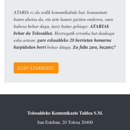
ATARIA ez da soilik komunikabide bat: komunitate
baten ahotsa da, eta urte hauen guztien ondoren, zuen
babesa behar dugu, inoiz baino gehiago:
ATARIAk
behar du Tolosaldea
. Horregatik erronka bat daukagu
esku artean:
gure eskualdeko 28 herrietan hamarna
harpidedun berri
behar ditugu.
Zu falta zara, bazatoz?
EGIN ATARIKIDE!
Tolosaldeko Komunikazio Taldea S.M.
San Esteban, 20 Tolosa 20400