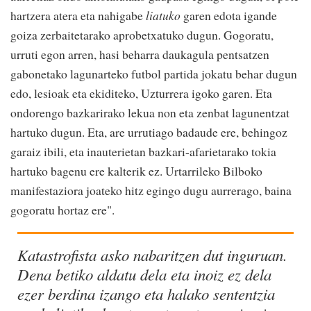
hartzera atera eta nahigabe
liatuko
garen edota igande
goiza zerbaitetarako aprobetxatuko dugun. Gogoratu,
urruti egon arren, hasi beharra daukagula pentsatzen
gabonetako lagunarteko futbol partida jokatu behar dugun
edo, lesioak eta ekiditeko, Uzturrera igoko garen. Eta
ondorengo bazkarirako lekua non eta zenbat lagunentzat
hartuko dugun. Eta, are urrutiago badaude ere, behingoz
garaiz ibili, eta inauterietan bazkari-afarietarako tokia
hartuko bagenu ere kalterik ez. Urtarrileko Bilboko
manifestaziora joateko hitz egingo dugu aurrerago, baina
gogoratu hortaz ere".
Katastrofista asko nabaritzen dut inguruan.
Dena betiko aldatu dela eta inoiz ez dela
ezer berdina izango eta halako sententzia