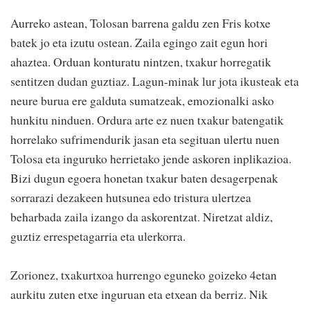
Aurreko astean, Tolosan barrena galdu zen Fris kotxe
batek jo eta izutu ostean. Zaila egingo zait egun hori
ahaztea. Orduan konturatu nintzen, txakur horregatik
sentitzen dudan guztiaz. Lagun-minak lur jota ikusteak eta
neure burua ere galduta sumatzeak, emozionalki asko
hunkitu ninduen. Ordura arte ez nuen txakur batengatik
horrelako sufrimendurik jasan eta segituan ulertu nuen
Tolosa eta inguruko herrietako jende askoren inplikazioa.
Bizi dugun egoera honetan txakur baten desagerpenak
sorrarazi dezakeen hutsunea edo tristura ulertzea
beharbada zaila izango da askorentzat. Niretzat aldiz,
guztiz errespetagarria eta ulerkorra.
Zorionez, txakurtxoa hurrengo eguneko goizeko 4etan
aurkitu zuten etxe inguruan eta etxean da berriz. Nik