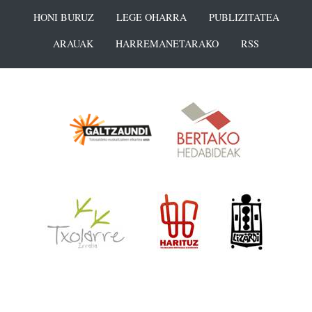
HONI BURUZ
LEGE OHARRA
PUBLIZITATEA
ARAUAK
HARREMANETARAKO
RSS