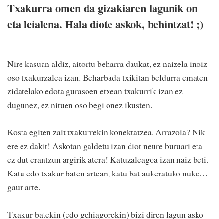
Txakurra omen da gizakiaren lagunik on
eta leialena. Hala diote askok, behintzat! ;)
Nire kasuan aldiz, aitortu beharra daukat, ez naizela inoiz
oso txakurzalea izan. Beharbada txikitan beldurra ematen
zidatelako edota gurasoen etxean txakurrik izan ez
dugunez, ez nituen oso begi onez ikusten.
Kosta egiten zait txakurrekin konektatzea. Arrazoia? Nik
ere ez dakit! Askotan galdetu izan diot neure buruari eta
ez dut erantzun argirik atera! Katuzaleagoa izan naiz beti.
Katu edo txakur baten artean, katu bat aukeratuko nuke…
gaur arte.
Txakur batekin (edo gehiagorekin) bizi diren lagun asko