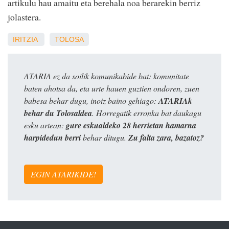
artikulu hau amaitu eta berehala noa berarekin berriz
jolastera.
IRITZIA
TOLOSA
ATARIA ez da soilik komunikabide bat: komunitate
baten ahotsa da, eta urte hauen guztien ondoren, zuen
babesa behar dugu, inoiz baino gehiago:
ATARIAk
behar du Tolosaldea
. Horregatik erronka bat daukagu
esku artean:
gure eskualdeko 28 herrietan hamarna
harpidedun berri
behar ditugu.
Zu falta zara, bazatoz?
EGIN ATARIKIDE!