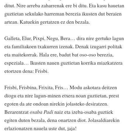
ditut. Nire arreba zaharrenak ere bi ditu. Eta kasu hauetan
guztietan sekulako harreman berezia ikusten dut beraien
artean. Katuekin gertatzen ez den bezala.
Galleta, Elur, Pixpi, Negu, Bera… dira nire gertuko lagun
eta familiakoen txakurren izenak. Denak izugarri politak
eta maitekorrak. Hala ere, badut bat oso-oso berezia,
espeziala… Ikusten nauen guztietan korrika miazkatzera
etortzen dena: Frisbi.
Frisbi, Frisbina, Frixita, Fris… Modu askotara deitzen
diogu eta nire lagun-minen etxera noan guztietan, prest
egoten da ate ondoan nirekin jolasteko desiratzen.
Berarentzat
osaba Padi
naiz eta izeba-osaba guztiek
egiten duten bezala, dena onartzen diot. Jolasaldiarekin
erlazionatzen nauela uste dut, jaja!