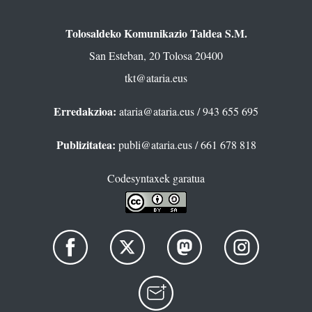
Tolosaldeko Komunikazio Taldea S.M.
San Esteban, 20 Tolosa 20400
tkt@ataria.eus
Erredakzioa:
ataria@ataria.eus
/ 943 655 695
Publizitatea:
publi@ataria.eus
/ 661 678 818
Codesyntaxek garatua