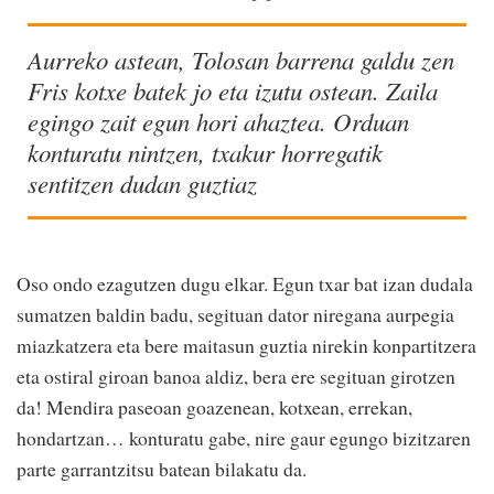
Aurreko astean, Tolosan barrena galdu zen
Fris kotxe batek jo eta izutu ostean. Zaila
egingo zait egun hori ahaztea. Orduan
konturatu nintzen, txakur horregatik
sentitzen dudan guztiaz
Oso ondo ezagutzen dugu elkar. Egun txar bat izan dudala
sumatzen baldin badu, segituan dator niregana aurpegia
miazkatzera eta bere maitasun guztia nirekin konpartitzera
eta ostiral giroan banoa aldiz, bera ere segituan girotzen
da! Mendira paseoan goazenean, kotxean, errekan,
hondartzan… konturatu gabe, nire gaur egungo bizitzaren
parte garrantzitsu batean bilakatu da.