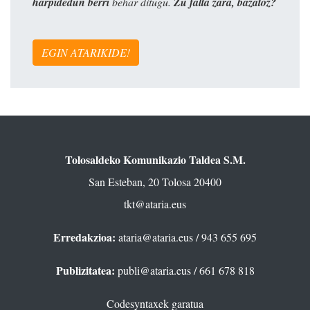
harpidedun berri
behar ditugu.
Zu falta zara, bazatoz?
EGIN ATARIKIDE!
Tolosaldeko Komunikazio Taldea S.M.
San Esteban, 20 Tolosa 20400
tkt@ataria.eus
Erredakzioa:
ataria@ataria.eus
/ 943 655 695
Publizitatea:
publi@ataria.eus
/ 661 678 818
Codesyntaxek garatua