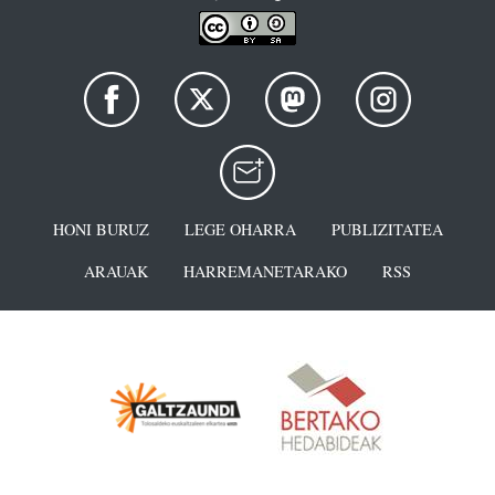
HONI BURUZ
LEGE OHARRA
PUBLIZITATEA
ARAUAK
HARREMANETARAKO
RSS