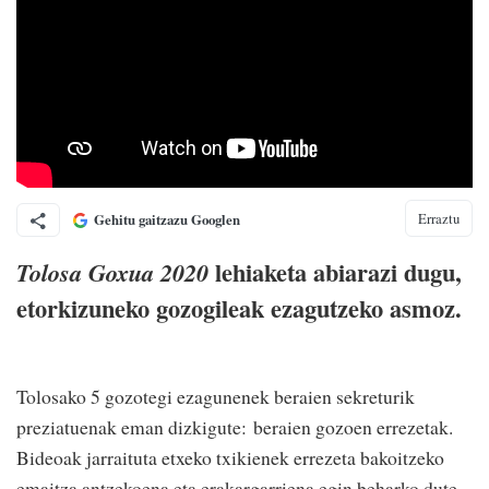
Erraztu
Gehitu gaitzazu Googlen
lehiaketa abiarazi dugu,
Tolosa Goxua 2020
etorkizuneko gozogileak ezagutzeko asmoz.
Tolosako 5 gozotegi ezagunenek beraien sekreturik
preziatuenak eman dizkigute: beraien gozoen errezetak.
Bideoak jarraituta etxeko txikienek errezeta bakoitzeko
emaitza antzekoena eta erakargarriena egin beharko dute,