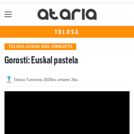
TOLOSA
TOLOSA GOXUA 2020: ERREZETA
Gorosti: Euskal pastela
Tolosa Turismoa
2020ko urriaren 26a