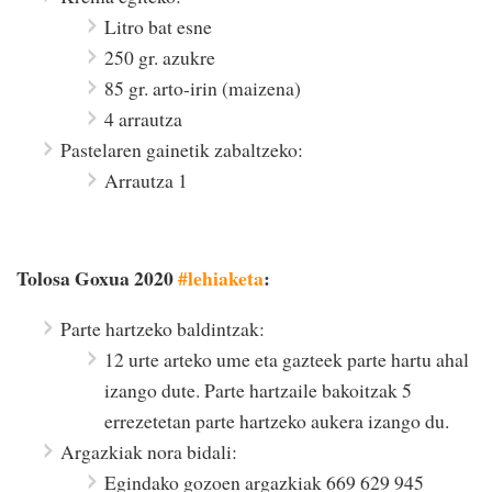
Litro bat esne
250 gr. azukre
85 gr. arto-irin (maizena)
4 arrautza
Pastelaren gainetik zabaltzeko:
Arrautza 1
Tolosa Goxua 2020
#lehiaketa
:
Parte hartzeko baldintzak:
12 urte arteko ume eta gazteek parte hartu ahal
izango dute. Parte hartzaile bakoitzak 5
errezetetan parte hartzeko aukera izango du.
Argazkiak nora bidali:
Egindako gozoen argazkiak 669 629 945