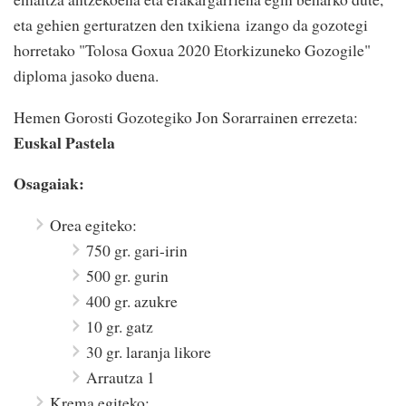
eta gehien gerturatzen den txikiena izango da gozotegi
horretako "Tolosa Goxua 2020 Etorkizuneko Gozogile"
diploma jasoko duena.
Hemen Gorosti Gozotegiko Jon Sorarrainen errezeta:
Euskal Pastela
Osagaiak:
Orea egiteko:
750 gr. gari-irin
500 gr. gurin
400 gr. azukre
10 gr. gatz
30 gr. laranja likore
Arrautza 1
Krema egiteko: