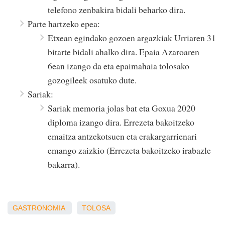
telefono zenbakira bidali beharko dira.
Parte hartzeko epea:
Etxean egindako gozoen argazkiak Urriaren 31
bitarte bidali ahalko dira. Epaia Azaroaren
6ean izango da eta epaimahaia tolosako
gozogileek osatuko dute.
Sariak:
Sariak memoria jolas bat eta Goxua 2020
diploma izango dira. Errezeta bakoitzeko
emaitza antzekotsuen eta erakargarrienari
emango zaizkio (Errezeta bakoitzeko irabazle
bakarra).
GASTRONOMIA
TOLOSA