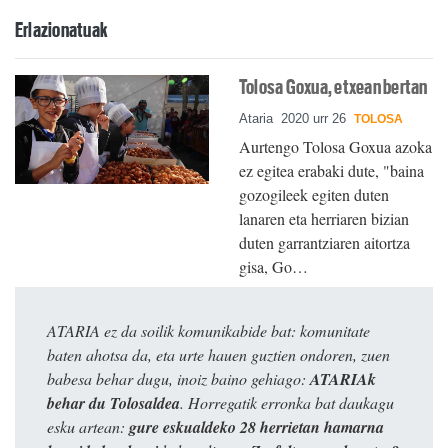
Erlazionatuak
Tolosa Goxua, etxean bertan
Ataria
2020 urr 26
TOLOSA
Aurtengo Tolosa Goxua azoka
ez egitea erabaki dute, "baina
gozogileek egiten duten
lanaren eta herriaren bizian
duten garrantziaren aitortza
gisa, Go…
ATARIA ez da soilik komunikabide bat: komunitate
baten ahotsa da, eta urte hauen guztien ondoren, zuen
babesa behar dugu, inoiz baino gehiago:
ATARIAk
behar du Tolosaldea
. Horregatik erronka bat daukagu
esku artean:
gure eskualdeko 28 herrietan hamarna