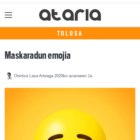
TOLOSA
Maskaradun emojia
Onintza Lasa Arteaga
2020ko azaroaren 1a