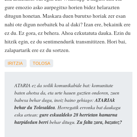
gure emozio asko aurpegitxo horien bidez helarazten
ditugun honetan. Maskara duen burutxo horiak zer esan
nahi ote digun norbaitek ba al daki? Izan ere, bekainik ere
ez du. Ez gora, ez behera. Ahoa ezkutatuta dauka. Ezin du
hitzik egin, ez du sentimendurik transmititzen. Hori bai,
zalapartarik ere ez du sortzen.
IRITZIA
TOLOSA
ATARIA ez da soilik komunikabide bat: komunitate
baten ahotsa da, eta urte hauen guztien ondoren, zuen
babesa behar dugu, inoiz baino gehiago:
ATARIAk
behar du Tolosaldea
. Horregatik erronka bat daukagu
esku artean:
gure eskualdeko 28 herrietan hamarna
harpidedun berri
behar ditugu.
Zu falta zara, bazatoz?