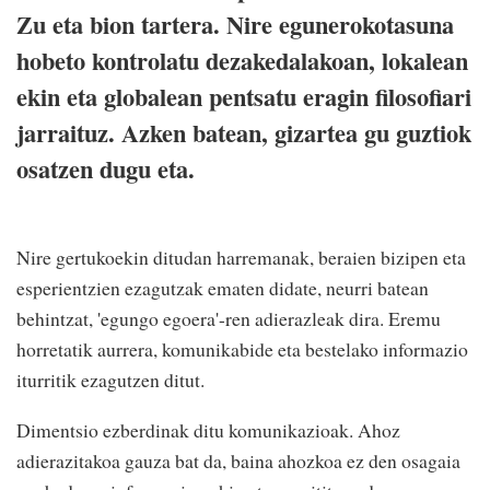
Zu eta bion tartera. Nire egunerokotasuna
hobeto kontrolatu dezakedalakoan, lokalean
ekin eta globalean pentsatu eragin filosofiari
jarraituz. Azken batean, gizartea gu guztiok
osatzen dugu eta.
Nire gertukoekin ditudan harremanak, beraien bizipen eta
esperientzien ezagutzak ematen didate, neurri batean
behintzat, 'egungo egoera'-ren adierazleak dira. Eremu
horretatik aurrera, komunikabide eta bestelako informazio
iturritik ezagutzen ditut.
Dimentsio ezberdinak ditu komunikazioak. Ahoz
adierazitakoa gauza bat da, baina ahozkoa ez den osagaia