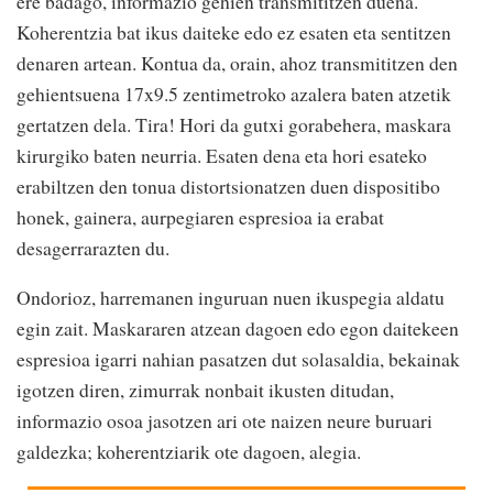
ere badago, informazio gehien transmititzen duena.
Koherentzia bat ikus daiteke edo ez esaten eta sentitzen
denaren artean. Kontua da, orain, ahoz transmititzen den
gehientsuena 17x9.5 zentimetroko azalera baten atzetik
gertatzen dela. Tira! Hori da gutxi gorabehera, maskara
kirurgiko baten neurria. Esaten dena eta hori esateko
erabiltzen den tonua distortsionatzen duen dispositibo
honek, gainera, aurpegiaren espresioa ia erabat
desagerrarazten du.
Ondorioz, harremanen inguruan nuen ikuspegia aldatu
egin zait. Maskararen atzean dagoen edo egon daitekeen
espresioa igarri nahian pasatzen dut solasaldia, bekainak
igotzen diren, zimurrak nonbait ikusten ditudan,
informazio osoa jasotzen ari ote naizen neure buruari
galdezka; koherentziarik ote dagoen, alegia.