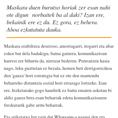
Maskara duen burutxo horiak zer esan nahi
ote digun norbaitek ba al daki? Izan ere,
bekainik ere ez du. Ez gora, ez behera.
Ahoa ezkutatuta dauka.
Maskara erabiltzea deseroso, amorragarri, itogarri eta abar
ezkor bat dela badakigu, baina gainera, komunikazioan
harresi ere bihurtu da, niretzat bederen. Pentsatzen hasia
nago, leku guztietan ez bezala, hemen beti derrigorrezkoa
den 'gauza' hori estrategia bat ez ote den mantendu
beharreko distantzia sozial hori errazago lortzeko. Izan
ere, hizketarako gogo handirik ez baitu ematen askotan bi
aldiz gauza bera esan beharrak edota komunikazioaren
freskurarik gabe aritu beharrak.
Eta ariketatxo bat egin dut Whatsapp-a nagusi den eta