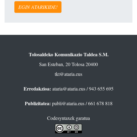
EGIN ATARIKIDE!
Tolosaldeko Komunikazio Taldea S.M.
San Esteban, 20 Tolosa 20400
tkt@ataria.eus
Erredakzioa:
ataria@ataria.eus
/ 943 655 695
Publizitatea:
publi@ataria.eus
/ 661 678 818
Codesyntaxek garatua