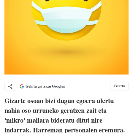
Erraztu
Gehitu gaitzazu Googlen
Gizarte osoan bizi dugun egoera ulertu
nahia oso urruneko geratzen zait eta
'mikro' mailara bideratu ditut nire
indarrak. Harreman pertsonalen eremura.