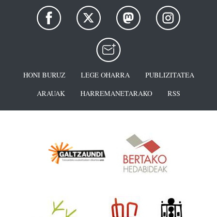
HONI BURUZ
LEGE OHARRA
PUBLIZITATEA
ARAUAK
HARREMANETARAKO
RSS