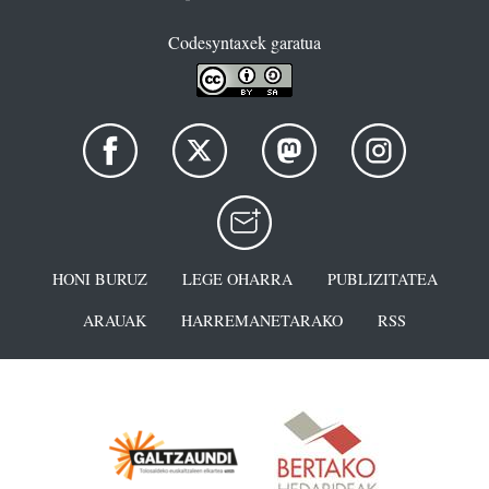
Codesyntaxek garatua
HONI BURUZ
LEGE OHARRA
PUBLIZITATEA
ARAUAK
HARREMANETARAKO
RSS