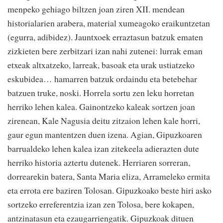
menpeko gehiago biltzen joan ziren XII. mendean
historialarien arabera, material xumeagoko eraikuntzetan
(egurra, adibidez). Jauntxoek erraztasun batzuk ematen
zizkieten bere zerbitzari izan nahi zutenei: lurrak eman
etxeak altxatzeko, larreak, basoak eta urak ustiatzeko
eskubidea… hamarren batzuk ordaindu eta betebehar
batzuen truke, noski. Horrela sortu zen leku horretan
herriko lehen kalea. Gainontzeko kaleak sortzen joan
zirenean, Kale Nagusia deitu zitzaion lehen kale horri,
gaur egun mantentzen duen izena. Agian, Gipuzkoaren
barrualdeko lehen kalea izan zitekeela adierazten dute
herriko historia aztertu dutenek. Herriaren sorreran,
dorrearekin batera, Santa Maria eliza, Arrameleko ermita
eta errota ere baziren Tolosan. Gipuzkoako beste hiri asko
sortzeko erreferentzia izan zen Tolosa, bere kokapen,
antzinatasun eta ezaugarriengatik. Gipuzkoak dituen