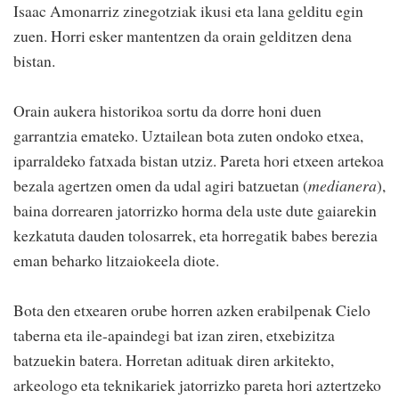
Isaac Amonarriz zinegotziak ikusi eta lana gelditu egin
zuen. Horri esker mantentzen da orain gelditzen dena
bistan.
Orain aukera historikoa sortu da dorre honi duen
garrantzia emateko. Uztailean bota zuten ondoko etxea,
iparraldeko fatxada bistan utziz. Pareta hori etxeen artekoa
bezala agertzen omen da udal agiri batzuetan (
medianera
),
baina dorrearen jatorrizko horma dela uste dute gaiarekin
kezkatuta dauden tolosarrek, eta horregatik babes berezia
eman beharko litzaiokeela diote.
Bota den etxearen orube horren azken erabilpenak Cielo
taberna eta ile-apaindegi bat izan ziren, etxebizitza
batzuekin batera. Horretan adituak diren arkitekto,
arkeologo eta teknikariek jatorrizko pareta hori aztertzeko