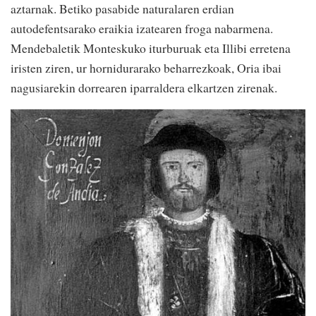
aztarnak. Betiko pasabide naturalaren erdian
autodefentsarako eraikia izatearen froga nabarmena.
Mendebaletik Monteskuko iturburuak eta Illibi erretena
iristen ziren, ur hornidurarako beharrezkoak, Oria ibai
nagusiarekin dorrearen iparraldera elkartzen zirenak.