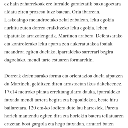
ez hain zaharrekoak ere lurralde garaietatik baxuagoetara
aldatu ziren prozesu luze batean. Oria ibarrean,
Laskoaingo meandroetako zelai zabalean, leku egokia
aurkitu zuten dorrea eraikitzeko leku egokia, lehen
aipatutako arrazoiengatik, Martinen arabera. Defentsarako
eta kontrolerako leku aparta zen aukeratutakoa ibaiak
meandroa egiten duelako, iparraldeko sarrerari begira
dagoelako, mendi tarte estuaren formarekin.
Dorreak defentsarako forma eta orientazioa duela aipatzen
du Martinek, gelditzen diren arrastoetan ikus daitekeenez.
17x14 metroko planta errektangularra dauka, iparraldeko
fatxada mendi tartera begira eta hegoaldekoa, beste hiru
bailaretara. 120 cm-ko lodiera dute lau harresiek. Pareta
horiek mantendu egiten dira eta horiekin batera teilatuaren
ertzetan bost gargola eta hego fatxadan, armarri baten