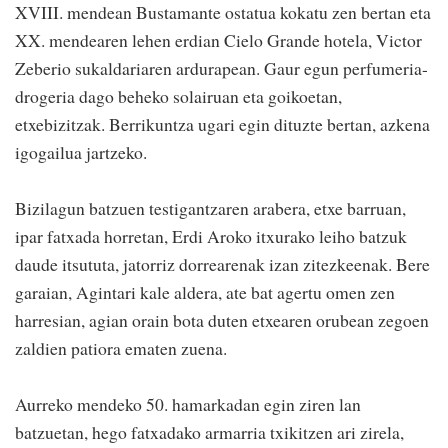
XVIII. mendean Bustamante ostatua kokatu zen bertan eta
XX. mendearen lehen erdian Cielo Grande hotela, Victor
Zeberio sukaldariaren ardurapean. Gaur egun perfumeria-
drogeria dago beheko solairuan eta goikoetan,
etxebizitzak. Berrikuntza ugari egin dituzte bertan, azkena
igogailua jartzeko.
Bizilagun batzuen testigantzaren arabera, etxe barruan,
ipar fatxada horretan, Erdi Aroko itxurako leiho batzuk
daude itsututa, jatorriz dorrearenak izan zitezkeenak. Bere
garaian, Agintari kale aldera, ate bat agertu omen zen
harresian, agian orain bota duten etxearen orubean zegoen
zaldien patiora ematen zuena.
Aurreko mendeko 50. hamarkadan egin ziren lan
batzuetan, hego fatxadako armarria txikitzen ari zirela,