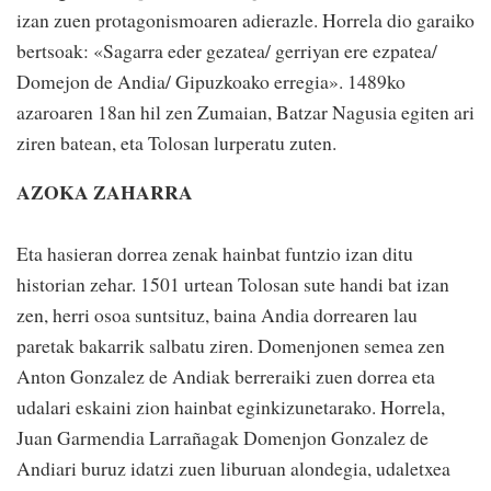
izan zuen protagonismoaren adierazle. Horrela dio garaiko
bertsoak: «Sagarra eder gezatea/ gerriyan ere ezpatea/
Domejon de Andia/ Gipuzkoako erregia». 1489ko
azaroaren 18an hil zen Zumaian, Batzar Nagusia egiten ari
ziren batean, eta Tolosan lurperatu zuten.
AZOKA ZAHARRA
Eta hasieran dorrea zenak hainbat funtzio izan ditu
historian zehar. 1501 urtean Tolosan sute handi bat izan
zen, herri osoa suntsituz, baina Andia dorrearen lau
paretak bakarrik salbatu ziren. Domenjonen semea zen
Anton Gonzalez de Andiak berreraiki zuen dorrea eta
udalari eskaini zion hainbat eginkizunetarako. Horrela,
Juan Garmendia Larrañagak Domenjon Gonzalez de
Andiari buruz idatzi zuen liburuan alondegia, udaletxea