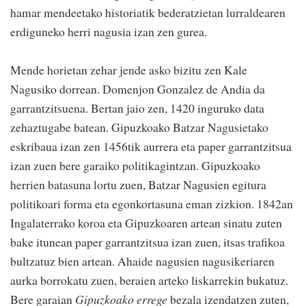
hamar mendeetako historiatik bederatzietan lurraldearen
erdiguneko herri nagusia izan zen gurea.
Mende horietan zehar jende asko bizitu zen Kale
Nagusiko dorrean. Domenjon Gonzalez de Andia da
garrantzitsuena. Bertan jaio zen, 1420 inguruko data
zehaztugabe batean. Gipuzkoako Batzar Nagusietako
eskribaua izan zen 1456tik aurrera eta paper garrantzitsua
izan zuen bere garaiko politikagintzan. Gipuzkoako
herrien batasuna lortu zuen, Batzar Nagusien egitura
politikoari forma eta egonkortasuna eman zizkion. 1842an
Ingalaterrako koroa eta Gipuzkoaren artean sinatu zuten
bake itunean paper garrantzitsua izan zuen, itsas trafikoa
bultzatuz bien artean. Ahaide nagusien nagusikeriaren
aurka borrokatu zuen, beraien arteko liskarrekin bukatuz.
Bere garaian
Gipuzkoako errege
bezala izendatzen zuten,