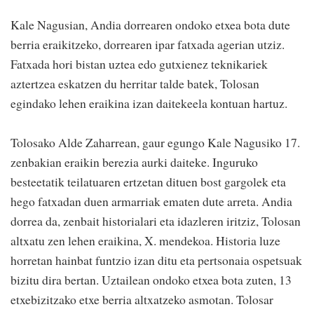
Kale Nagusian, Andia dorrearen ondoko etxea bota dute
berria eraikitzeko, dorrearen ipar fatxada agerian utziz.
Fatxada hori bistan uztea edo gutxienez teknikariek
aztertzea eskatzen du herritar talde batek, Tolosan
egindako lehen eraikina izan daitekeela kontuan hartuz.
Tolosako Alde Zaharrean, gaur egungo Kale Nagusiko 17.
zenbakian eraikin berezia aurki daiteke. Inguruko
besteetatik teilatuaren ertzetan dituen bost gargolek eta
hego fatxadan duen armarriak ematen dute arreta. Andia
dorrea da, zenbait historialari eta idazleren iritziz, Tolosan
altxatu zen lehen eraikina, X. mendekoa. Historia luze
horretan hainbat funtzio izan ditu eta pertsonaia ospetsuak
bizitu dira bertan. Uztailean ondoko etxea bota zuten, 13
etxebizitzako etxe berria altxatzeko asmotan. Tolosar