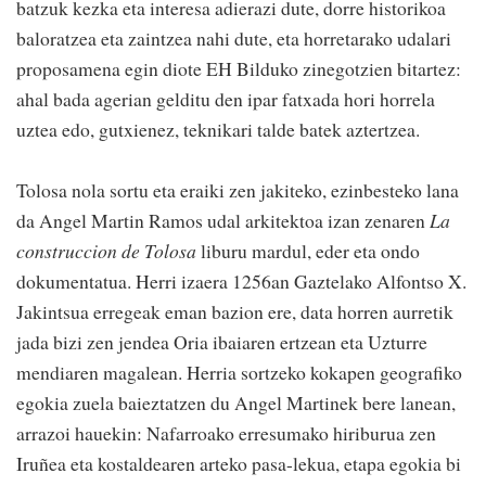
batzuk kezka eta interesa adierazi dute, dorre historikoa
baloratzea eta zaintzea nahi dute, eta horretarako udalari
proposamena egin diote EH Bilduko zinegotzien bitartez:
ahal bada agerian gelditu den ipar fatxada hori horrela
uztea edo, gutxienez, teknikari talde batek aztertzea.
Tolosa nola sortu eta eraiki zen jakiteko, ezinbesteko lana
da Angel Martin Ramos udal arkitektoa izan zenaren
La
construccion de Tolosa
liburu mardul, eder eta ondo
dokumentatua. Herri izaera 1256an Gaztelako Alfontso X.
Jakintsua erregeak eman bazion ere, data horren aurretik
jada bizi zen jendea Oria ibaiaren ertzean eta Uzturre
mendiaren magalean. Herria sortzeko kokapen geografiko
egokia zuela baieztatzen du Angel Martinek bere lanean,
arrazoi hauekin: Nafarroako erresumako hiriburua zen
Iruñea eta kostaldearen arteko pasa-lekua, etapa egokia bi