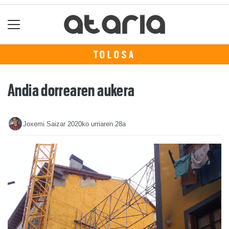
TOLOSA
Andia dorrearen aukera
Joxemi Saizar
2020ko urriaren 28a