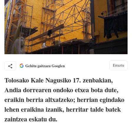
Erraztu
Gehitu gaitzazu Googlen
Tolosako Kale Nagusiko 17. zenbakian,
Andia dorrearen ondoko etxea bota dute,
eraikin berria altxatzeko; herrian egindako
lehen eraikina izanik, herritar talde batek
zaintzea eskatu du.