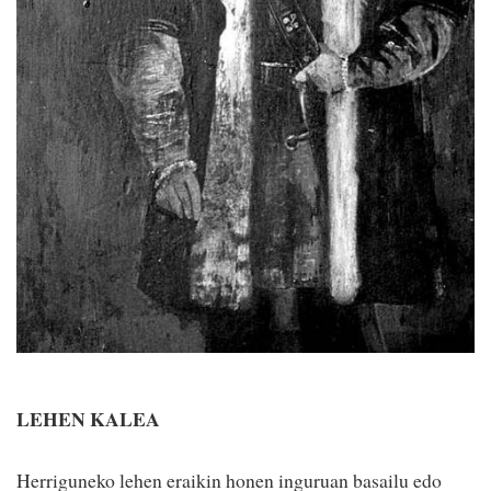
LEHEN KALEA
Herriguneko lehen eraikin honen inguruan basailu edo