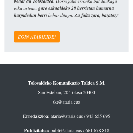
behar du Tolosaldea
. Horregatik erronka bat daukagu
esku artean:
gure eskualdeko 28 herrietan hamarna
harpidedun berri
behar ditugu.
Zu falta zara, bazatoz?
EGIN ATARIKIDE!
Tolosaldeko Komunikazio Taldea S.M.
San Esteban, 20 Tolosa 20400
tkt@ataria.eus
Erredakzioa:
ataria@ataria.eus
/ 943 655 695
Publizitatea:
publi@ataria.eus
/ 661 678 818