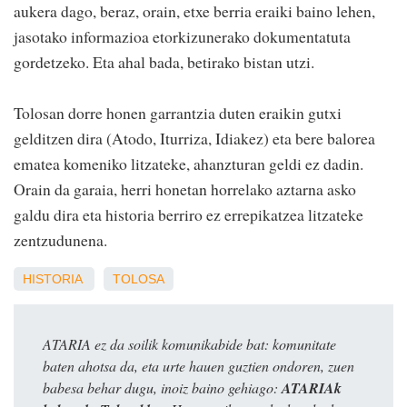
aukera dago, beraz, orain, etxe berria eraiki baino lehen,
jasotako informazioa etorkizunerako dokumentatuta
gordetzeko. Eta ahal bada, betirako bistan utzi.
Tolosan dorre honen garrantzia duten eraikin gutxi
gelditzen dira (Atodo, Iturriza, Idiakez) eta bere balorea
ematea komeniko litzateke, ahanzturan geldi ez dadin.
Orain da garaia, herri honetan horrelako aztarna asko
galdu dira eta historia berriro ez errepikatzea litzateke
zentzudunena.
HISTORIA
TOLOSA
ATARIA ez da soilik komunikabide bat: komunitate
baten ahotsa da, eta urte hauen guztien ondoren, zuen
babesa behar dugu, inoiz baino gehiago:
ATARIAk