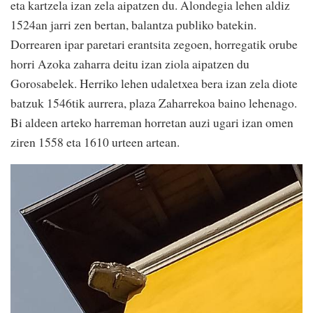
eta kartzela izan zela aipatzen du. Alondegia lehen aldiz
1524an jarri zen bertan, balantza publiko batekin.
Dorrearen ipar paretari erantsita zegoen, horregatik orube
horri Azoka zaharra deitu izan ziola aipatzen du
Gorosabelek. Herriko lehen udaletxea bera izan zela diote
batzuk 1546tik aurrera, plaza Zaharrekoa baino lehenago.
Bi aldeen arteko harreman horretan auzi ugari izan omen
ziren 1558 eta 1610 urteen artean.