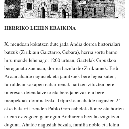
HERRIKO LEHEN ERAIKINA
X. mendean kokatzen dute jada Andia dorrea historialari
batzuk (Zirikiain Gaiztarro, Gebara), herria sortu baino
hiru mende lehenago. 1200 urtean, Gaztelak Gipuzkoa
bereganatu zuenean, dorrea bazela dio Zirikiainek. Erdi
Aroan ahaide nagusiek eta jauntxoek bere legea zuten,
lurraldean kokapen nabarmenak hartzen zituzten bere
interesak defendatzeko eta bere jabetzak eta bere
menpekoak dominatzeko. Gipuzkoan ahaide nagusien 24
etxe bakarrik zeuden Pablo Gorosabelek dionez eta horien
artean ez zegoen gaur egun Andiarena bezala ezagutzen
duguna. Ahaide nagusiak bezala, familia noble eta leinu