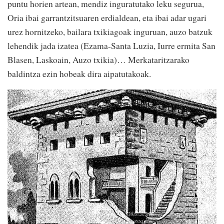
puntu horien artean, mendiz inguratutako leku segurua,
Oria ibai garrantzitsuaren erdialdean, eta ibai adar ugari
urez hornitzeko, bailara txikiagoak inguruan, auzo batzuk
lehendik jada izatea (Ezama-Santa Luzia, Iurre ermita San
Blasen, Laskoain, Auzo txikia)… Merkataritzarako
baldintza ezin hobeak dira aipatutakoak.