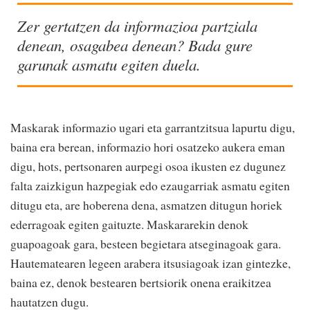
Zer gertatzen da informazioa partziala
denean, osagabea denean? Bada gure
garunak asmatu egiten duela.
Maskarak informazio ugari eta garrantzitsua lapurtu digu,
baina era berean, informazio hori osatzeko aukera eman
digu, hots, pertsonaren aurpegi osoa ikusten ez dugunez
falta zaizkigun hazpegiak edo ezaugarriak asmatu egiten
ditugu eta, are hoberena dena, asmatzen ditugun horiek
ederragoak egiten gaituzte. Maskararekin denok
guapoagoak gara, besteen begietara atseginagoak gara.
Hautematearen legeen arabera itsusiagoak izan gintezke,
baina ez, denok bestearen bertsiorik onena eraikitzea
hautatzen dugu.