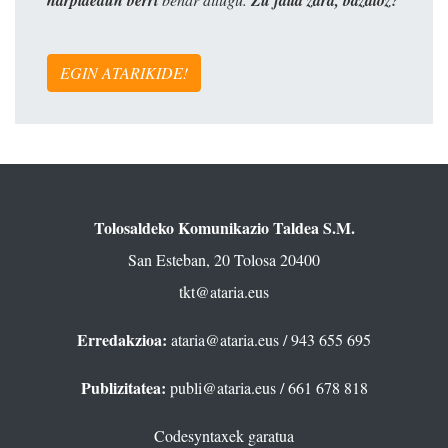
EGIN ATARIKIDE!
Tolosaldeko Komunikazio Taldea S.M.
San Esteban, 20 Tolosa 20400
tkt@ataria.eus
Erredakzioa:
ataria@ataria.eus
/ 943 655 695
Publizitatea:
publi@ataria.eus
/ 661 678 818
Codesyntaxek garatua