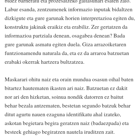
bidez barneratu eta prozesatzeko gaitasunari esaten zaio.
Labur esanda, zentzumenek informazio inputak bidaltzen
dizkigute eta gure garunak horien interpretazioa egiten du,
konstruktu jakinak eraikiz eta erabiliz. Zer gertatzen da
informazioa partziala denean, osagabea denean? Bada
gure garunak asmatu egiten duela. Giza arrazoiketaren
funtzionamendu naturala da, eta ez da arraroa batzuetan
erabaki okerrak hartzera bultzatzea.
Maskarari ohitu naiz eta orain mundua osasun oihal baten
bitartez hautematen ikasten ari naiz. Batzuetan ez dakit
nor ari den hizketan, soinua nondik datorren ez baitut
behar bezala antzematen, bestetan segundo batzuk behar
ditut agurtu nauen ezaguna identifikatu ahal izateko,
askotan begietara begira geratzen naiz (badaezpada) eta
besteek gehiago begiratzen nautela iruditzen zait.