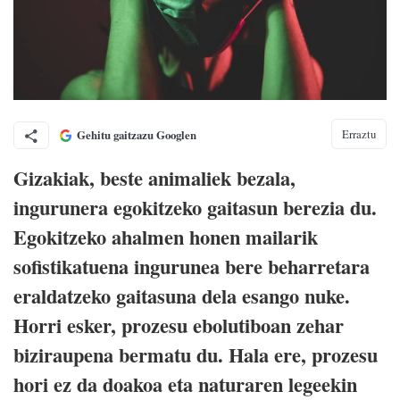
Erraztu
Gehitu gaitzazu Googlen
Gizakiak, beste animaliek bezala,
ingurunera egokitzeko gaitasun berezia du.
Egokitzeko ahalmen honen mailarik
sofistikatuena ingurunea bere beharretara
eraldatzeko gaitasuna dela esango nuke.
Horri esker, prozesu ebolutiboan zehar
biziraupena bermatu du. Hala ere, prozesu
hori ez da doakoa eta naturaren legeekin