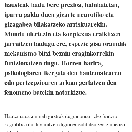
hausteak badu bere prezioa, hainbatetan,
iparra galdu duen gizarte neurotiko eta
gizagabea bilakatzeko arriskuarekin.
Mundu ulertezin eta konplexua eraikitzen
jarraitzen badugu ere, espezie gisa oraindik
mekanismo bitxi bezain eraginkorrekin
funtzionatzen dugu. Horren harira,
psikologiaren ikergaia den hautematearen
edo pertzepzioaren arloan gertatzen den
fenomeno batekin natorkizue.
Hautematea animali guztiok dugun oinarrizko funtzio
kognitiboa da. Inguratzen digun errealitatea zentzumenen