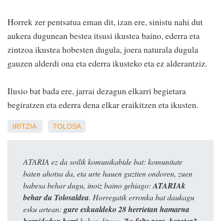
Horrek zer pentsatua eman dit, izan ere, sinistu nahi dut
aukera dugunean bestea itsusi ikustea baino, ederra eta
zintzoa ikustea hobesten dugula, joera naturala dugula
gauzen alderdi ona eta ederra ikusteko eta ez alderantziz.
Ilusio bat bada ere, jarrai dezagun elkarri begietara
begiratzen eta ederra dena elkar eraikitzen eta ikusten.
IRITZIA
TOLOSA
ATARIA ez da soilik komunikabide bat: komunitate
baten ahotsa da, eta urte hauen guztien ondoren, zuen
babesa behar dugu, inoiz baino gehiago:
ATARIAk
behar du Tolosaldea
. Horregatik erronka bat daukagu
esku artean:
gure eskualdeko 28 herrietan hamarna
harpidedun berri
behar ditugu.
Zu falta zara, bazatoz?