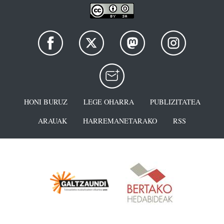
HONI BURUZ
LEGE OHARRA
PUBLIZITATEA
ARAUAK
HARREMANETARAKO
RSS