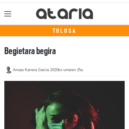
TOLOSA
Begietara begira
Amaia Karrera Garcia
2020ko urriaren 25a