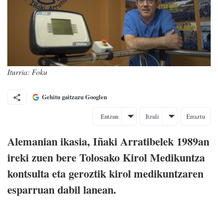
Iturria: Foku
Gehitu gaitzazu Googlen
Entzun
Itzuli
Erraztu
Alemanian ikasia, Iñaki Arratibelek 1989an
ireki zuen bere Tolosako Kirol Medikuntza
kontsulta eta geroztik kirol medikuntzaren
esparruan dabil lanean.