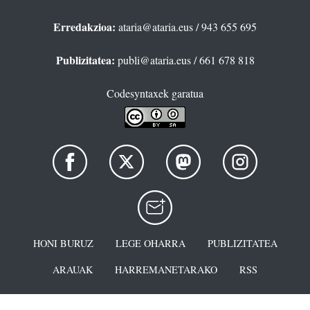
Erredakzioa:
ataria@ataria.eus
/ 943 655 695
Publizitatea:
publi@ataria.eus
/ 661 678 818
Codesyntaxek garatua
HONI BURUZ
LEGE OHARRA
PUBLIZITATEA
ARAUAK
HARREMANETARAKO
RSS