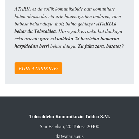
ATARIA ez da soilik komunikabide bat: komunitate
baten ahotsa da, eta urte hauen guztien ondoren, zuen
babesa behar dugu, inoiz baino gehiago:
ATARIAk
behar du Tolosaldea
. Horregatik erronka bat daukagu
esku artean:
gure eskualdeko 28 herrietan hamarna
harpidedun berri
behar ditugu.
Zu falta zara, bazatoz?
EGIN ATARIKIDE!
Tolosaldeko Komunikazio Taldea S.M.
San Esteban, 20 Tolosa 20400
tkt@ataria.eus