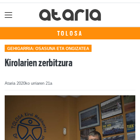
TOLOSA
GEHIGARRIA: OSASUNA ETA ONGIZATEA
Kirolarien zerbitzura
Ataria
2020ko urriaren 21a