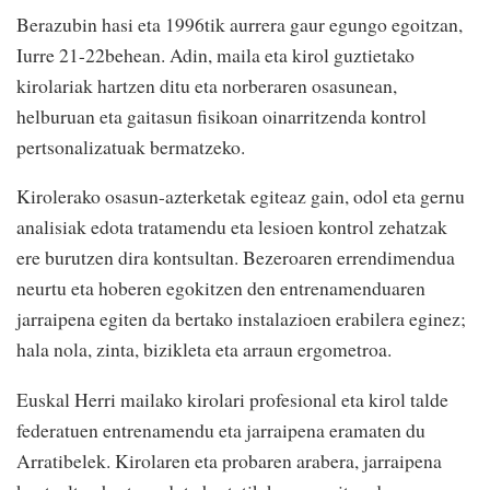
Berazubin hasi eta 1996tik aurrera gaur egungo egoitzan,
Iurre 21-22behean. Adin, maila eta kirol guztietako
kirolariak hartzen ditu eta norberaren osasunean,
helburuan eta gaitasun fisikoan oinarritzenda kontrol
pertsonalizatuak bermatzeko.
Kirolerako osasun-azterketak egiteaz gain, odol eta gernu
analisiak edota tratamendu eta lesioen kontrol zehatzak
ere burutzen dira kontsultan. Bezeroaren errendimendua
neurtu eta hoberen egokitzen den entrenamenduaren
jarraipena egiten da bertako instalazioen erabilera eginez;
hala nola, zinta, bizikleta eta arraun ergometroa.
Euskal Herri mailako kirolari profesional eta kirol talde
federatuen entrenamendu eta jarraipena eramaten du
Arratibelek. Kirolaren eta probaren arabera, jarraipena