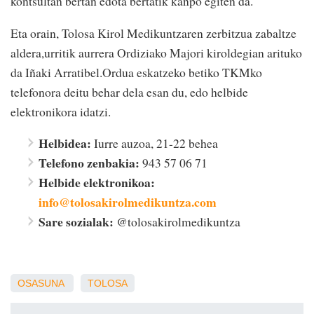
kontsultan bertan edota bertatik kanpo egiten da.
Eta orain, Tolosa Kirol Medikuntzaren zerbitzua zabaltze
aldera,urritik aurrera Ordiziako Majori kiroldegian arituko
da Iñaki Arratibel.Ordua eskatzeko betiko TKMko
telefonora deitu behar dela esan du, edo helbide
elektronikora idatzi.
Helbidea:
Iurre auzoa, 21-22 behea
Telefono zenbakia:
943 57 06 71
Helbide elektronikoa:
info@tolosakirolmedikuntza.com
Sare sozialak:
@tolosakirolmedikuntza
OSASUNA
TOLOSA