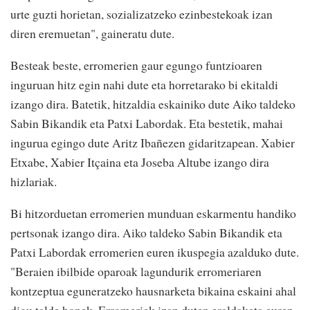
urte guzti horietan, sozializatzeko ezinbestekoak izan
diren eremuetan", gaineratu dute.
Besteak beste, erromerien gaur egungo funtzioaren
inguruan hitz egin nahi dute eta horretarako bi ekitaldi
izango dira. Batetik, hitzaldia eskainiko dute Aiko taldeko
Sabin Bikandik eta Patxi Labordak. Eta bestetik, mahai
ingurua egingo dute Aritz Ibañezen gidaritzapean. Xabier
Etxabe, Xabier Itçaina eta Joseba Altube izango dira
hizlariak.
Bi hitzorduetan erromerien munduan eskarmentu handiko
pertsonak izango dira. Aiko taldeko Sabin Bikandik eta
Patxi Labordak erromerien euren ikuspegia azalduko dute.
"Beraien ibilbide oparoak lagundurik erromeriaren
kontzeptua eguneratzeko hausnarketa bikaina eskaini ahal
digu talde honek. Erromeriek izan duten eraldaketa euren