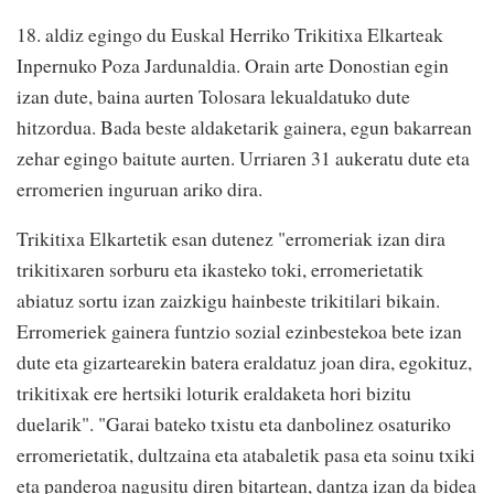
18. aldiz egingo du Euskal Herriko Trikitixa Elkarteak
Inpernuko Poza Jardunaldia. Orain arte Donostian egin
izan dute, baina aurten Tolosara lekualdatuko dute
hitzordua. Bada beste aldaketarik gainera, egun bakarrean
zehar egingo baitute aurten. Urriaren 31 aukeratu dute eta
erromerien inguruan ariko dira.
Trikitixa Elkartetik esan dutenez "erromeriak izan dira
trikitixaren sorburu eta ikasteko toki, erromerietatik
abiatuz sortu izan zaizkigu hainbeste trikitilari bikain.
Erromeriek gainera funtzio sozial ezinbestekoa bete izan
dute eta gizartearekin batera eraldatuz joan dira, egokituz,
trikitixak ere hertsiki loturik eraldaketa hori bizitu
duelarik". "Garai bateko txistu eta danbolinez osaturiko
erromerietatik, dultzaina eta atabaletik pasa eta soinu txiki
eta panderoa nagusitu diren bitartean, dantza izan da bidea