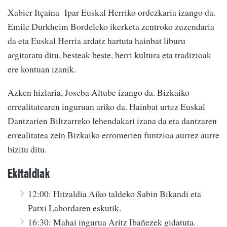
Xabier Itçaina Ipar Euskal Herriko ordezkaria izango da.
Emile Durkheim Bordeleko ikerketa zentroko zuzendaria
da eta Euskal Herria ardatz hartuta hainbat liburu
argitaratu ditu, besteak beste, herri kultura eta tradizioak
ere kontuan izanik.
Azken hizlaria, Joseba Altube izango da. Bizkaiko
errealitatearen inguruan ariko da. Hainbat urtez Euskal
Dantzarien Biltzarreko lehendakari izana da eta dantzaren
errealitatea zein Bizkaiko erromerien funtzioa aurrez aurre
bizitu ditu.
Ekitaldiak
12:00: Hitzaldia Aiko taldeko Sabin Bikandi eta
Patxi Labordaren eskutik.
16:30: Mahai ingurua Aritz Ibañezek gidatuta.