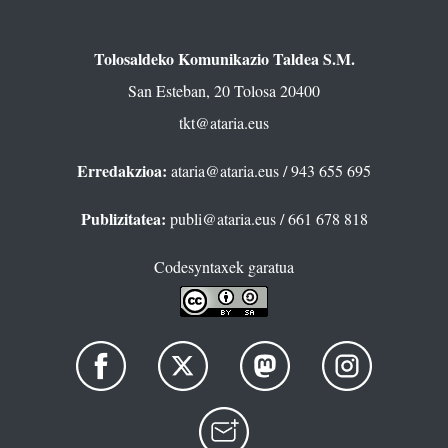
Tolosaldeko Komunikazio Taldea S.M.
San Esteban, 20 Tolosa 20400
tkt@ataria.eus
Erredakzioa:
ataria@ataria.eus
/ 943 655 695
Publizitatea:
publi@ataria.eus
/ 661 678 818
Codesyntaxek garatua