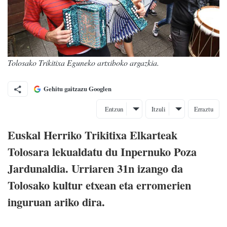
Tolosako Trikitixa Eguneko artxiboko argazkia.
Gehitu gaitzazu Googlen
Entzun
Itzuli
Erraztu
Euskal Herriko Trikitixa Elkarteak
Tolosara lekualdatu du Inpernuko Poza
Jardunaldia. Urriaren 31n izango da
Tolosako kultur etxean eta erromerien
inguruan ariko dira.