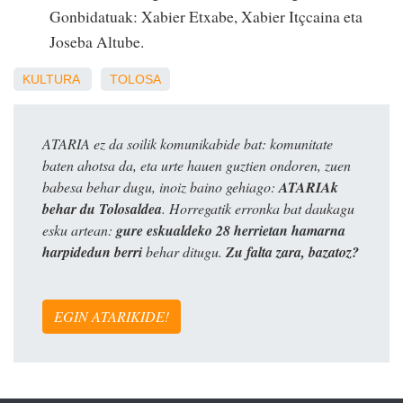
Gonbidatuak: Xabier Etxabe, Xabier Itçcaina eta
Joseba Altube.
KULTURA
TOLOSA
ATARIA ez da soilik komunikabide bat: komunitate
baten ahotsa da, eta urte hauen guztien ondoren, zuen
babesa behar dugu, inoiz baino gehiago:
ATARIAk
behar du Tolosaldea
. Horregatik erronka bat daukagu
esku artean:
gure eskualdeko 28 herrietan hamarna
harpidedun berri
behar ditugu.
Zu falta zara, bazatoz?
EGIN ATARIKIDE!