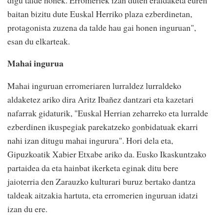
baitan bizitu dute Euskal Herriko plaza ezberdinetan,
protagonista zuzena da talde hau gai honen inguruan",
esan du elkarteak.
Mahai ingurua
Mahai inguruan erromeriaren lurraldez lurraldeko
aldaketez ariko dira Aritz Ibañez dantzari eta kazetari
nafarrak gidaturik, "Euskal Herrian zeharreko eta lurralde
ezberdinen ikuspegiak parekatzeko gonbidatuak ekarri
nahi izan ditugu mahai ingurura". Hori dela eta,
Gipuzkoatik Xabier Etxabe ariko da. Eusko Ikaskuntzako
partaidea da eta hainbat ikerketa eginak ditu bere
jaioterria den Zarauzko kulturari buruz bertako dantza
taldeak aitzakia hartuta, eta erromerien inguruan idatzi
izan du ere.