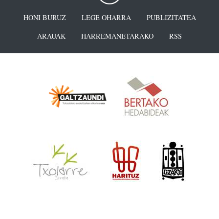
HONI BURUZ
LEGE OHARRA
PUBLIZITATEA
ARAUAK
HARREMANETARAKO
RSS