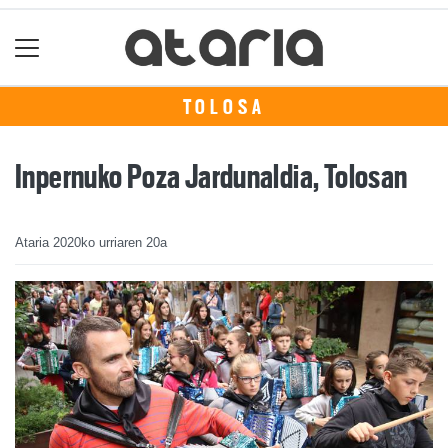
TOLOSA
Inpernuko Poza Jardunaldia, Tolosan
Ataria
2020ko urriaren 20a