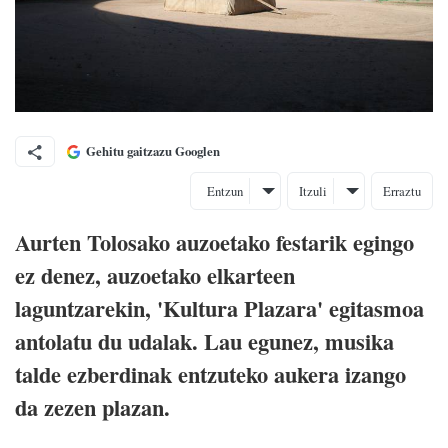
Gehitu gaitzazu Googlen
Entzun
Itzuli
Erraztu
Aurten Tolosako auzoetako festarik egingo
ez denez, auzoetako elkarteen
laguntzarekin, 'Kultura Plazara' egitasmoa
antolatu du udalak. Lau egunez, musika
talde ezberdinak entzuteko aukera izango
da zezen plazan.