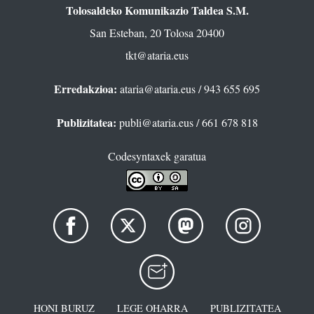
Tolosaldeko Komunikazio Taldea S.M.
San Esteban, 20 Tolosa 20400
tkt@ataria.eus
Erredakzioa:
ataria@ataria.eus
/ 943 655 695
Publizitatea:
publi@ataria.eus
/ 661 678 818
Codesyntaxek garatua
HONI BURUZ
LEGE OHARRA
PUBLIZITATEA