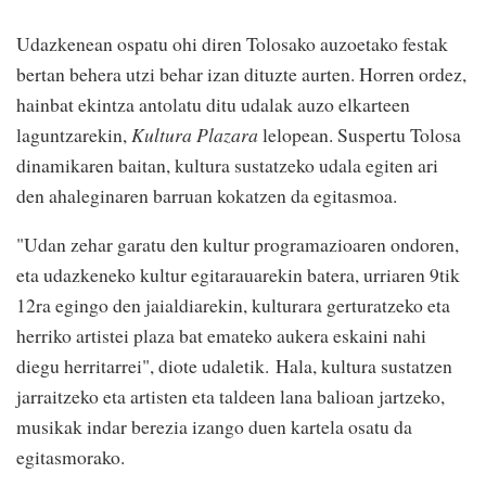
Udazkenean ospatu ohi diren Tolosako auzoetako festak
bertan behera utzi behar izan dituzte aurten. Horren ordez,
hainbat ekintza antolatu ditu udalak auzo elkarteen
laguntzarekin,
Kultura Plazara
lelopean. Suspertu Tolosa
dinamikaren baitan, kultura sustatzeko udala egiten ari
den ahaleginaren barruan kokatzen da egitasmoa.
"Udan zehar garatu den kultur programazioaren ondoren,
eta udazkeneko kultur egitarauarekin batera, urriaren 9tik
12ra egingo den jaialdiarekin, kulturara gerturatzeko eta
herriko artistei plaza bat emateko aukera eskaini nahi
diegu herritarrei", diote udaletik. Hala, kultura sustatzen
jarraitzeko eta artisten eta taldeen lana balioan jartzeko,
musikak indar berezia izango duen kartela osatu da
egitasmorako.