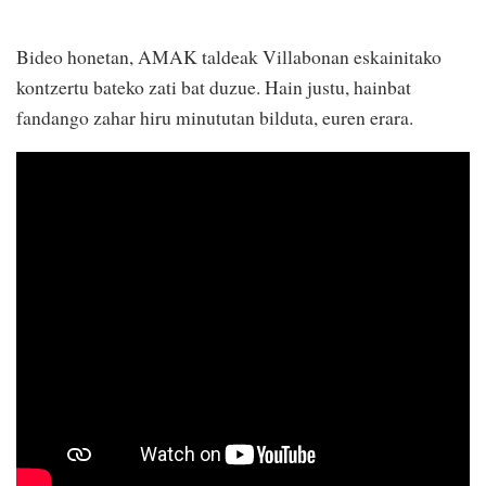
Bideo honetan, AMAK taldeak Villabonan eskainitako
kontzertu bateko zati bat duzue. Hain justu, hainbat
fandango zahar hiru minututan bilduta, euren erara.