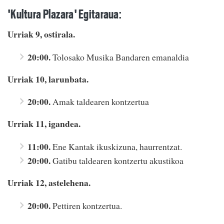
'Kultura Plazara' Egitaraua:
Urriak 9, ostirala.
20:00.
Tolosako Musika Bandaren emanaldia
Urriak 10, larunbata.
20:00.
Amak taldearen kontzertua
Urriak 11, igandea.
11:00.
Ene Kantak ikuskizuna, haurrentzat.
20:00.
Gatibu taldearen kontzertu akustikoa
Urriak 12, astelehena.
20:00.
Pettiren kontzertua.