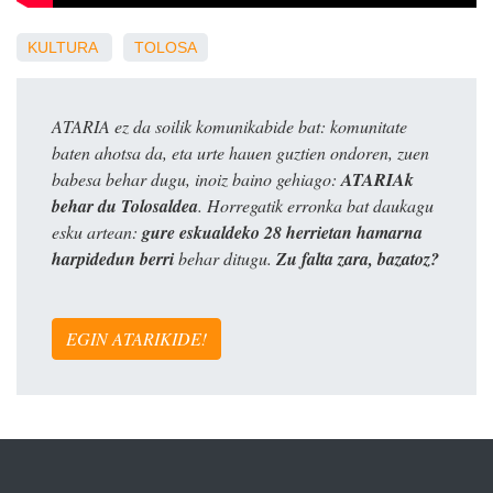
KULTURA
TOLOSA
ATARIA ez da soilik komunikabide bat: komunitate
baten ahotsa da, eta urte hauen guztien ondoren, zuen
babesa behar dugu, inoiz baino gehiago:
ATARIAk
behar du Tolosaldea
. Horregatik erronka bat daukagu
esku artean:
gure eskualdeko 28 herrietan hamarna
harpidedun berri
behar ditugu.
Zu falta zara, bazatoz?
EGIN ATARIKIDE!