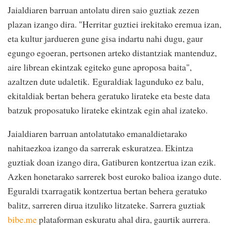
Jaialdiaren barruan antolatu diren saio guztiak zezen
plazan izango dira. "Herritar guztiei irekitako eremua izan,
eta kultur jardueren gune gisa indartu nahi dugu, gaur
egungo egoeran, pertsonen arteko distantziak mantenduz,
aire librean ekintzak egiteko gune aproposa baita",
azaltzen dute udaletik. Eguraldiak lagunduko ez balu,
ekitaldiak bertan behera geratuko lirateke eta beste data
batzuk proposatuko lirateke ekintzak egin ahal izateko.
Jaialdiaren barruan antolatutako emanaldietarako
nahitaezkoa izango da sarrerak eskuratzea. Ekintza
guztiak doan izango dira, Gatiburen kontzertua izan ezik.
Azken honetarako sarrerek bost euroko balioa izango dute.
Eguraldi txarragatik kontzertua bertan behera geratuko
balitz, sarreren dirua itzuliko litzateke. Sarrera guztiak
bibe.me
plataforman eskuratu ahal dira, gaurtik aurrera.