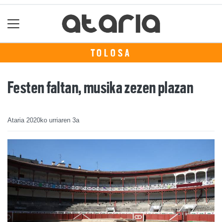
TOLOSA
Festen faltan, musika zezen plazan
Ataria
2020ko urriaren 3a