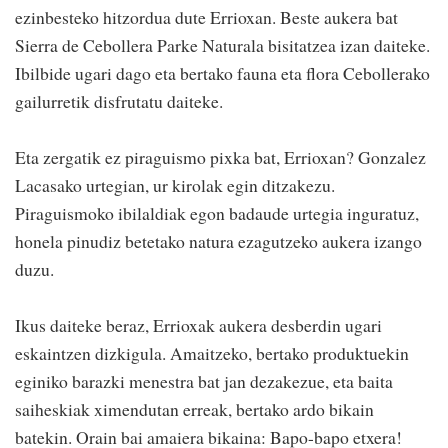
ezinbesteko hitzordua dute Errioxan. Beste aukera bat
Sierra de Cebollera Parke Naturala bisitatzea izan daiteke.
Ibilbide ugari dago eta bertako fauna eta flora Cebollerako
gailurretik disfrutatu daiteke.
Eta zergatik ez piraguismo pixka bat, Errioxan? Gonzalez
Lacasako urtegian, ur kirolak egin ditzakezu.
Piraguismoko ibilaldiak egon badaude urtegia inguratuz,
honela pinudiz betetako natura ezagutzeko aukera izango
duzu.
Ikus daiteke beraz, Errioxak aukera desberdin ugari
eskaintzen dizkigula. Amaitzeko, bertako produktuekin
eginiko barazki menestra bat jan dezakezue, eta baita
saiheskiak ximendutan erreak, bertako ardo bikain
batekin. Orain bai amaiera bikaina: Bapo-bapo etxera!