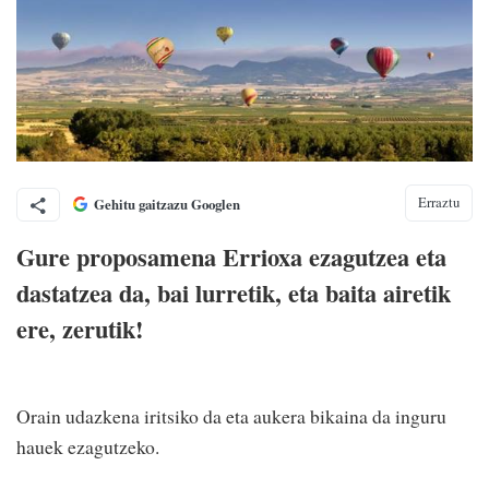
Erraztu
Gehitu gaitzazu Googlen
Gure proposamena Errioxa ezagutzea eta
dastatzea da, bai lurretik, eta baita airetik
ere, zerutik!
Orain udazkena iritsiko da eta aukera bikaina da inguru
hauek ezagutzeko.