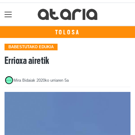
TOLOSA
BABESTUTAKO EDUKIA
Errioxa airetik
Mira Bidaiak
2020ko urriaren 5a