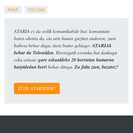
AISIA
TOLOSA
ATARIA ez da soilik komunikabide bat: komunitate
baten ahotsa da, eta urte hauen guztien ondoren, zuen
babesa behar dugu, inoiz baino gehiago:
ATARIAk
behar du Tolosaldea
. Horregatik erronka bat daukagu
esku artean:
gure eskualdeko 28 herrietan hamarna
harpidedun berri
behar ditugu.
Zu falta zara, bazatoz?
EGIN ATARIKIDE!