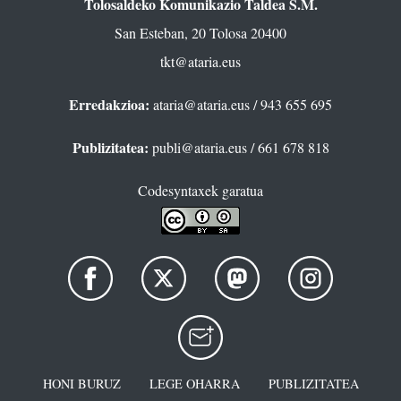
Tolosaldeko Komunikazio Taldea S.M.
San Esteban, 20 Tolosa 20400
tkt@ataria.eus
Erredakzioa:
ataria@ataria.eus
/ 943 655 695
Publizitatea:
publi@ataria.eus
/ 661 678 818
Codesyntaxek garatua
HONI BURUZ
LEGE OHARRA
PUBLIZITATEA