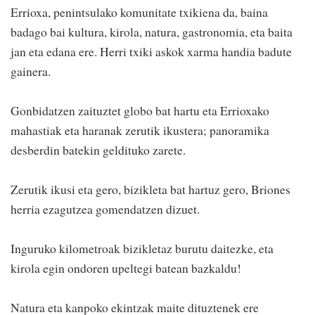
Errioxa, penintsulako komunitate txikiena da, baina
badago bai kultura, kirola, natura, gastronomia, eta baita
jan eta edana ere. Herri txiki askok xarma handia badute
gainera.
Gonbidatzen zaituztet globo bat hartu eta Errioxako
mahastiak eta haranak zerutik ikustera; panoramika
desberdin batekin geldituko zarete.
Zerutik ikusi eta gero, bizikleta bat hartuz gero, Briones
herria ezagutzea gomendatzen dizuet.
Inguruko kilometroak bizikletaz burutu daitezke, eta
kirola egin ondoren upeltegi batean bazkaldu!
Natura eta kanpoko ekintzak maite dituztenek ere