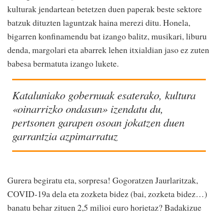
kulturak jendartean betetzen duen paperak beste sektore
batzuk dituzten laguntzak haina merezi ditu. Honela,
bigarren konfinamendu bat izango balitz, musikari, liburu
denda, margolari eta abarrek lehen itxialdian jaso ez zuten
babesa bermatuta izango lukete.
Kataluniako gobernuak esaterako, kultura
«oinarrizko ondasun» izendatu du,
pertsonen garapen osoan jokatzen duen
garrantzia azpimarratuz
Gurera begiratu eta, sorpresa! Gogoratzen Jaurlaritzak,
COVID-19a dela eta zozketa bidez (bai, zozketa bidez…)
banatu behar zituen 2,5 milioi euro horietaz? Badakizue