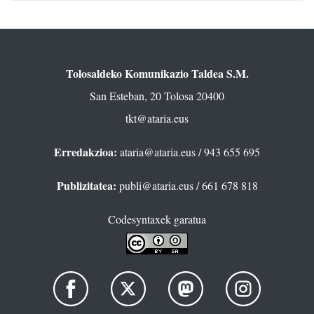
Tolosaldeko Komunikazio Taldea S.M.
San Esteban, 20 Tolosa 20400
tkt@ataria.eus
Erredakzioa:
ataria@ataria.eus
/ 943 655 695
Publizitatea:
publi@ataria.eus
/ 661 678 818
Codesyntaxek garatua