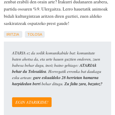
zenbat erabili den orain arte? Irakurri dudanaren arabera,
partida osoaren %9. Ulergaitza. Lerro hauetatik animoak
bidali kulturgintzan aritzen diren guztiei, zuen aldeko
saskiratzeak ospatzeko prest gaude!
IRITZIA
TOLOSA
ATARIA ez da soilik komunikabide bat: komunitate
baten ahotsa da, eta urte hauen guztien ondoren, zuen
babesa behar dugu, inoiz baino gehiago:
ATARIAk
behar du Tolosaldea
. Horregatik erronka bat daukagu
esku artean:
gure eskualdeko 28 herrietan hamarna
harpidedun berri
behar ditugu.
Zu falta zara, bazatoz?
EGIN ATARIKIDE!