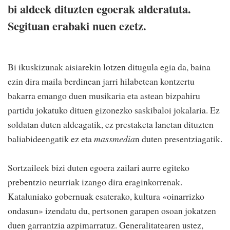
bi aldeek dituzten egoerak alderatuta.
Segituan erabaki nuen ezetz.
Bi ikuskizunak aisiarekin lotzen ditugula egia da, baina
ezin dira maila berdinean jarri hilabetean kontzertu
bakarra emango duen musikaria eta astean bizpahiru
partidu jokatuko dituen gizonezko saskibaloi jokalaria. Ez
soldatan duten aldeagatik, ez prestaketa lanetan dituzten
baliabideengatik ez eta
massmedia
n duten presentziagatik.
Sortzaileek bizi duten egoera zailari aurre egiteko
prebentzio neurriak izango dira eraginkorrenak.
Kataluniako gobernuak esaterako, kultura «oinarrizko
ondasun» izendatu du, pertsonen garapen osoan jokatzen
duen garrantzia azpimarratuz. Generalitatearen ustez,