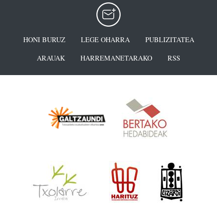
HONI BURUZ
LEGE OHARRA
PUBLIZITATEA
ARAUAK
HARREMANETARAKO
RSS