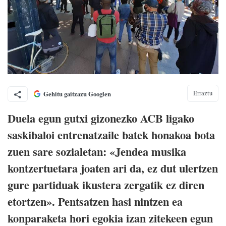
Erraztu
Gehitu gaitzazu Googlen
Duela egun gutxi gizonezko ACB ligako
saskibaloi entrenatzaile batek honakoa bota
zuen sare sozialetan: «Jendea musika
kontzertuetara joaten ari da, ez dut ulertzen
gure partiduak ikustera zergatik ez diren
etortzen». Pentsatzen hasi nintzen ea
konparaketa hori egokia izan zitekeen egun