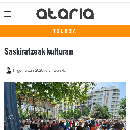
TOLOSA
Saskiratzeak kulturan
Iñigo Irurzun
2020ko urriaren 4a