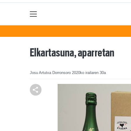
Elkartasuna, aparretan
Josu Artutxa Dorronsoro
2020ko irailaren 30a