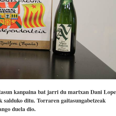
tasun kanpaina bat jarri du martxan Dani Lop
k salduko ditu. Torraren gaitasungabetzeak
ango duela dio.