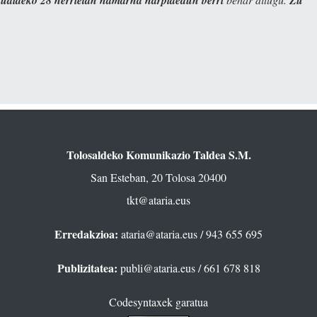
Tolosaldeko Komunikazio Taldea S.M.
San Esteban, 20 Tolosa 20400
tkt@ataria.eus
Erredakzioa:
ataria@ataria.eus
/ 943 655 695
Publizitatea:
publi@ataria.eus
/ 661 678 818
Codesyntaxek garatua