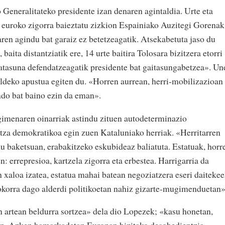
eneralitateko presidente izan denaren agintaldia. Urte eta
 euroko zigorra baieztatu zizkion Espainiako Auzitegi Gorenak
en agindu bat garaiz ez betetzeagatik. Atsekabetuta jaso du
baita distantziatik ere, 14 urte baitira Tolosara bizitzera etorri
katasuna defendatzeagatik presidente bat gaitasungabetzea». Un
aldeko apustua egiten du. «Horren aurrean, herri-mobilizazioan
endo bat baino ezin da eman».
gimenaren oinarriak astindu zituen autodeterminazio
tza demokratikoa egin zuen Kataluniako herriak. «Herritarren
 baketsuan, erabakitzeko eskubideaz baliatuta. Estatuak, horr
n: errepresioa, kartzela zigorra eta erbestea. Harrigarria da
 xaloa izatea, estatua mahai batean negoziatzera eseri daitekee
okorra dago alderdi politikoetan nahiz gizarte-mugimenduetan»
 artean beldurra sortzea» dela dio Lopezek; «kasu honetan,