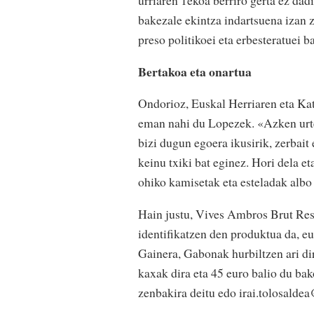
urriaren 1ekoa berriro gerta ez da
bakezale ekintza indartsuena izan z
preso politikoei eta erbesteratuei 
Bertakoa eta onartua
Ondorioz, Euskal Herriaren eta Kata
eman nahi du Lopezek. «Azken urte
bizi dugun egoera ikusirik, zerbait
keinu txiki bat eginez. Hori dela e
ohiko kamisetak eta esteladak albo 
Hain justu, Vives Ambros Brut Rese
identifikatzen den produktua da, e
Gainera, Gabonak hurbiltzen ari dir
kaxak dira eta 45 euro balio du ba
zenbakira deitu edo irai.tolosalde