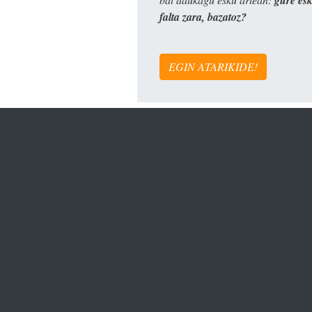
falta zara, bazatoz?
EGIN ATARIKIDE!