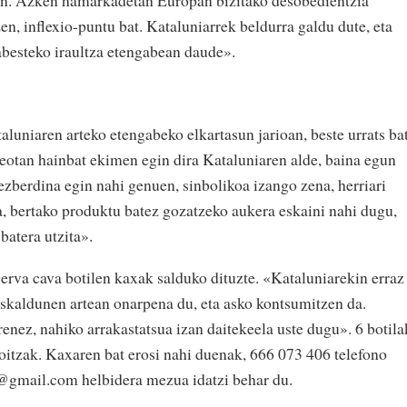
din. Azken hamarkadetan Europan bizitako desobedientzia
en, inflexio-puntu bat. Kataluniarrek beldurra galdu dute, eta
babesteko iraultza etengabean daude».
luniaren arteko etengabeko elkartasun jarioan, beste urrats ba
otan hainbat ekimen egin dira Kataluniaren alde, baina egun
 ezberdina egin nahi genuen, sinbolikoa izango zena, herriari
ta, bertako produktu batez gozatzeko aukera eskaini nahi dugu,
batera utzita».
rva cava botilen kaxak salduko dituzte. «Kataluniarekin erraz
uskaldunen artean onarpena du, eta asko kontsumitzen da.
enez, nahiko arrakastatsua izan daitekeela uste dugu». 6 botila
koitzak. Kaxaren bat erosi nahi duenak, 666 073 406 telefono
a@gmail.com helbidera mezua idatzi behar du.