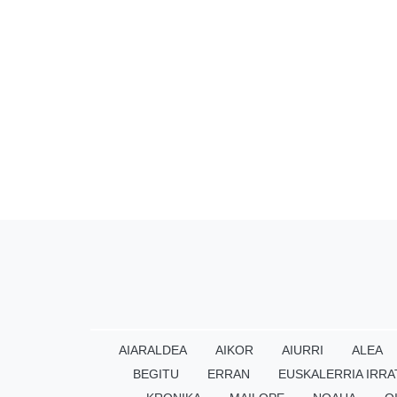
AIARALDEA
AIKOR
AIURRI
ALEA
BEGITU
ERRAN
EUSKALERRIA IRRA