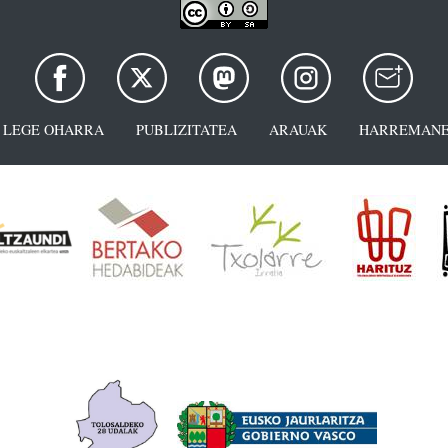
LEGE OHARRA
PUBLIZITATEA
ARAUAK
HARREMANE