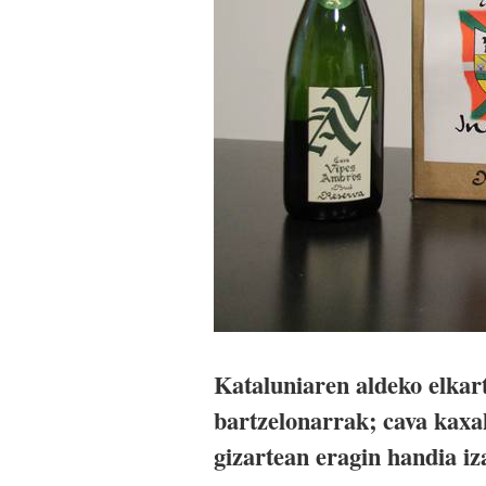
Kataluniaren aldeko elkar
bartzelonarrak; cava kaxa
gizartean eragin handia iz