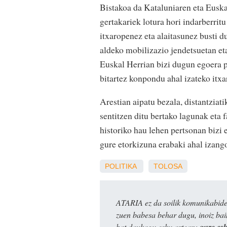
Bistakoa da Kataluniaren eta Euskal
gertakariek lotura hori indarberrit
itxaropenez eta alaitasunez busti d
aldeko mobilizazio jendetsuetan et
Euskal Herrian bizi dugun egoera p
bitartez konpondu ahal izateko itxa
Arestian aipatu bezala, distantziat
sentitzen ditu bertako lagunak eta 
historiko hau lehen pertsonan bizi 
gure etorkizuna erabaki ahal izang
POLITIKA
TOLOSA
ATARIA ez da soilik komunikabide 
zuen babesa behar dugu, inoiz ba
bat daukagu esku artean:
gure es