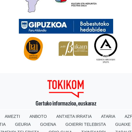
Gertuko informazioa, euskaraz
AMEZTI
ANBOTO
ANTXETA IRRATIA
ATARIA
AZP
TIA
GEURIA
GOIENA
GOIERRI TELEBISTA
GUAIXE