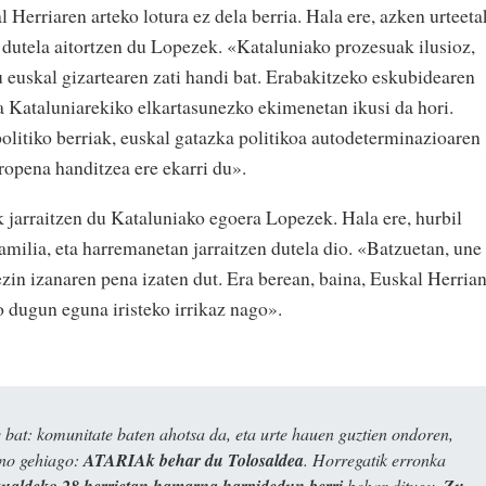
 Herriaren arteko lotura ez dela berria. Hala ere, azken urteeta
u dutela aitortzen du Lopezek. «Kataluniako prozesuak ilusioz,
u euskal gizartearen zati handi bat. Erabakitzeko eskubidearen
a Kataluniarekiko elkartasunezko ekimenetan ikusi da hori.
olitiko berriak, euskal gatazka politikoa autodeterminazioaren
ropena handitzea ere ekarri du».
ik jarraitzen du Kataluniako egoera Lopezek. Hala ere, hurbil
familia, eta harremanetan jarraitzen dutela dio. «Batzuetan, une
ezin izanaren pena izaten dut. Era berean, baina, Euskal Herrian
o dugun eguna iristeko irrikaz nago».
bat: komunitate baten ahotsa da, eta urte hauen guztien ondoren,
ino gehiago:
ATARIAk behar du Tolosaldea
. Horregatik erronka
kualdeko 28 herrietan hamarna harpidedun berri
behar ditugu.
Zu