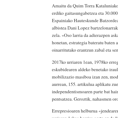
Amaitu da Quim Torra Kataluniako G
erdiko gaitasungabetzea eta 30.000
Espainiako Hauteskunde Batzordear
albistea Dani Lopez bartzelonarrak, 
zela. «Oso larria da adierazpen as
honetan, estrategia bateratu baten 
oinarritutako erantzun zabal eta s
2017ko urriaren 1ean, 1978ko erre
eskubidearen aldeko benetako iraul
mobilizazio masiboa izan zen, modu
aurrean, 155. artikulua aplikatu zue
independentismoaren parte bat hain
pentsatzea. Geroztik, nahasmen or
Errepresioaren helburua «jendearen