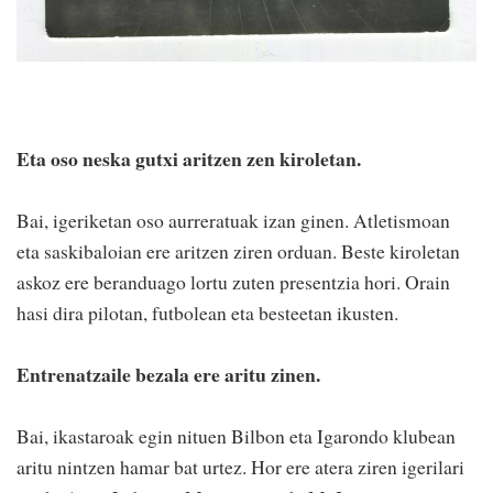
Eta oso neska gutxi aritzen zen kiroletan.
Bai, igeriketan oso aurreratuak izan ginen. Atletismoan
eta saskibaloian ere aritzen ziren orduan. Beste kiroletan
askoz ere beranduago lortu zuten presentzia hori. Orain
hasi dira pilotan, futbolean eta besteetan ikusten.
Entrenatzaile bezala ere aritu zinen.
Bai, ikastaroak egin nituen Bilbon eta Igarondo klubean
aritu nintzen hamar bat urtez. Hor ere atera ziren igerilari