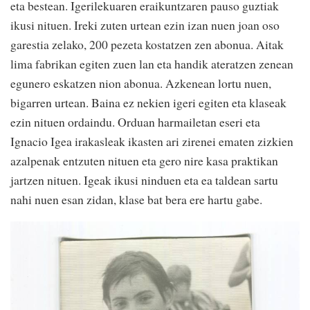
eta bestean. Igerilekuaren eraikuntzaren pauso guztiak
ikusi nituen. Ireki zuten urtean ezin izan nuen joan oso
garestia zelako, 200 pezeta kostatzen zen abonua. Aitak
lima fabrikan egiten zuen lan eta handik ateratzen zenean
egunero eskatzen nion abonua. Azkenean lortu nuen,
bigarren urtean. Baina ez nekien igeri egiten eta klaseak
ezin nituen ordaindu. Orduan harmailetan eseri eta
Ignacio Igea irakasleak ikasten ari zirenei ematen zizkien
azalpenak entzuten nituen eta gero nire kasa praktikan
jartzen nituen. Igeak ikusi ninduen eta ea taldean sartu
nahi nuen esan zidan, klase bat bera ere hartu gabe.