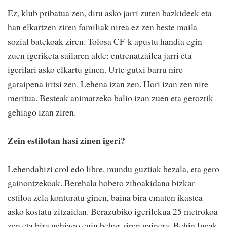
Ez, klub pribatua zen, diru asko jarri zuten bazkideek eta
han elkartzen ziren familiak nirea ez zen beste maila
sozial batekoak ziren. Tolosa CF-k apustu handia egin
zuen igeriketa sailaren alde: entrenatzailea jarri eta
igerilari asko elkartu ginen. Urte gutxi barru nire
garaipena iritsi zen. Lehena izan zen. Hori izan zen nire
meritua. Besteak animatzeko balio izan zuen eta geroztik
gehiago izan ziren.
Zein estilotan hasi zinen igeri?
Lehendabizi crol edo libre, mundu guztiak bezala, eta gero
gainontzekoak. Berehala hobeto zihoakidana bizkar
estiloa zela konturatu ginen, baina bira ematen ikastea
asko kostatu zitzaidan. Berazubiko igerilekua 25 metrokoa
zen eta bira gehiago egin behar ziren gainera. Behin Igeak