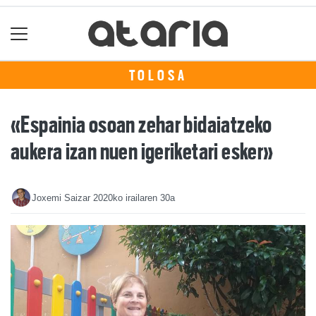
TOLOSA
«Espainia osoan zehar bidaiatzeko
aukera izan nuen igeriketari esker»
Joxemi Saizar
2020ko irailaren 30a