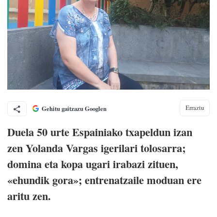
Erraztu
Gehitu gaitzazu Googlen
Duela 50 urte Espainiako txapeldun izan
zen Yolanda Vargas igerilari tolosarra;
domina eta kopa ugari irabazi zituen,
«ehundik gora»; entrenatzaile moduan ere
aritu zen.