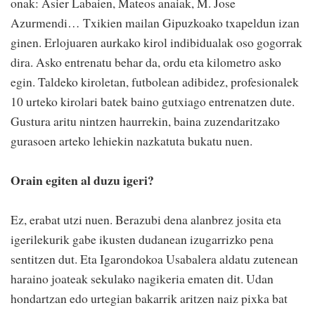
onak: Asier Labaien, Mateos anaiak, M. Jose
Azurmendi… Txikien mailan Gipuzkoako txapeldun izan
ginen. Erlojuaren aurkako kirol indibidualak oso gogorrak
dira. Asko entrenatu behar da, ordu eta kilometro asko
egin. Taldeko kiroletan, futbolean adibidez, profesionalek
10 urteko kirolari batek baino gutxiago entrenatzen dute.
Gustura aritu nintzen haurrekin, baina zuzendaritzako
gurasoen arteko lehiekin nazkatuta bukatu nuen.
Orain egiten al duzu igeri?
Ez, erabat utzi nuen. Berazubi dena alanbrez josita eta
igerilekurik gabe ikusten dudanean izugarrizko pena
sentitzen dut. Eta Igarondokoa Usabalera aldatu zutenean
haraino joateak sekulako nagikeria ematen dit. Udan
hondartzan edo urtegian bakarrik aritzen naiz pixka bat