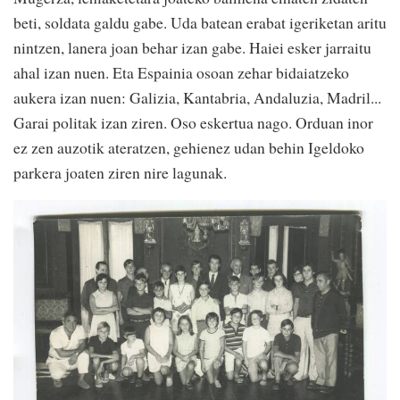
beti, soldata galdu gabe. Uda batean erabat igeriketan aritu
nintzen, lanera joan behar izan gabe. Haiei esker jarraitu
ahal izan nuen. Eta Espainia osoan zehar bidaiatzeko
aukera izan nuen: Galizia, Kantabria, Andaluzia, Madril...
Garai politak izan ziren. Oso eskertua nago. Orduan inor
ez zen auzotik ateratzen, gehienez udan behin Igeldoko
parkera joaten ziren nire lagunak.