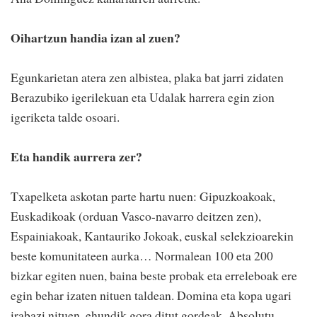
Oihartzun handia izan al zuen?
Egunkarietan atera zen albistea, plaka bat jarri zidaten
Berazubiko igerilekuan eta Udalak harrera egin zion
igeriketa talde osoari.
Eta handik aurrera zer?
Txapelketa askotan parte hartu nuen: Gipuzkoakoak,
Euskadikoak (orduan Vasco-navarro deitzen zen),
Espainiakoak, Kantauriko Jokoak, euskal selekzioarekin
beste komunitateen aurka… Normalean 100 eta 200
bizkar egiten nuen, baina beste probak eta erreleboak ere
egin behar izaten nituen taldean. Domina eta kopa ugari
irabazi nituen, ehundik gora ditut gordeak. Absolutu