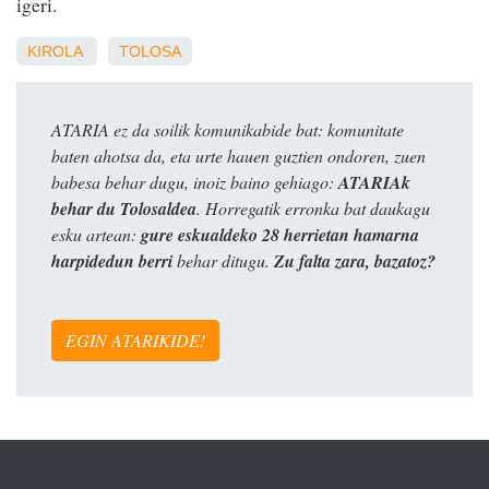
igeri.
KIROLA
TOLOSA
ATARIA ez da soilik komunikabide bat: komunitate
baten ahotsa da, eta urte hauen guztien ondoren, zuen
babesa behar dugu, inoiz baino gehiago:
ATARIAk
behar du Tolosaldea
. Horregatik erronka bat daukagu
esku artean:
gure eskualdeko 28 herrietan hamarna
harpidedun berri
behar ditugu.
Zu falta zara, bazatoz?
EGIN ATARIKIDE!