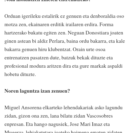
Orduan igerileku estalirik ez genuen eta denboraldia oso
motza zen, ekainaren erditik irailaren erdira. Forma
hartzerako bukatu egiten zen. Neguan Donostiara joaten
ginen astean bi aldiz Perlara, baina ordu bakarra, eta kale
bakarra genuen hiru klubentzat. Orain urte osoa
entrenatzen pasatzen dute, batzuk bekak dituzte eta
profesional modura aritzen dira eta gure markak aspaldi
hobetu dituzte.
Noren laguntza izan zenuen?
Miguel Ansorena elkarteko lehendakariak asko lagundu
zidan, gizon ona zen, lana bilatu zidan Vascosobres
enpresan. Eta hango nagusiek, Jose Mari Imaz eta
Mugerza, lehiaketetara joateko baimena ematen zidaten