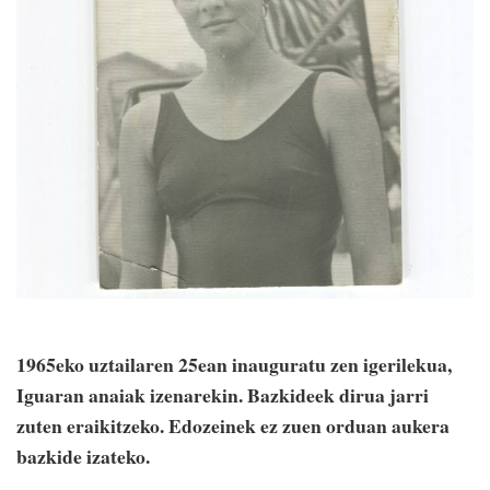
1965eko uztailaren 25ean inauguratu zen igerilekua,
Iguaran anaiak izenarekin. Bazkideek dirua jarri
zuten eraikitzeko. Edozeinek ez zuen orduan aukera
bazkide izateko.