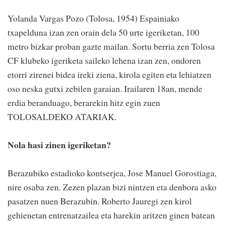
Yolanda Vargas Pozo (Tolosa, 1954) Espainiako
txapelduna izan zen orain dela 50 urte igeriketan, 100
metro bizkar proban gazte mailan. Sortu berria zen Tolosa
CF klubeko igeriketa saileko lehena izan zen, ondoren
etorri zirenei bidea ireki ziena, kirola egiten eta lehiatzen
oso neska gutxi zebilen garaian. Irailaren 18an, mende
erdia beranduago, berarekin hitz egin zuen
TOLOSALDEKO ATARIAK.
Nola hasi zinen igeriketan?
Berazubiko estadioko kontserjea, Jose Manuel Gorostiaga,
nire osaba zen. Zezen plazan bizi nintzen eta denbora asko
pasatzen nuen Berazubin. Roberto Jauregi zen kirol
gehienetan entrenatzailea eta harekin aritzen ginen batean