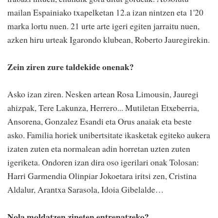
mailan Espainiako txapelketan 12.a izan nintzen eta 1'20
marka lortu nuen. 21 urte arte igeri egiten jarraitu nuen,
azken hiru urteak Igarondo klubean, Roberto Jauregirekin.
Zein ziren zure taldekide onenak?
Asko izan ziren. Nesken artean Rosa Limousin, Jauregi
ahizpak, Tere Lakunza, Herrero... Mutiletan Etxeberria,
Ansorena, Gonzalez Esandi eta Orus anaiak eta beste
asko. Familia horiek unibertsitate ikasketak egiteko aukera
izaten zuten eta normalean adin horretan uzten zuten
igeriketa. Ondoren izan dira oso igerilari onak Tolosan:
Harri Garmendia Olinpiar Jokoetara iritsi zen, Cristina
Aldalur, Arantxa Sarasola, Idoia Gibelalde…
Nola moldatzen zineten entrenatzeko?