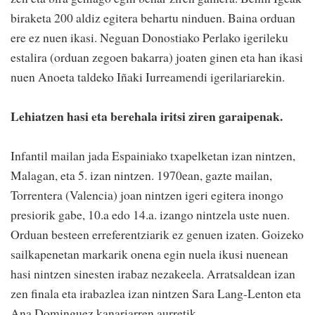
biraketa 200 aldiz egitera behartu ninduen. Baina orduan
ere ez nuen ikasi. Neguan Donostiako Perlako igerileku
estalira (orduan zegoen bakarra) joaten ginen eta han ikasi
nuen Anoeta taldeko Iñaki Iurreamendi igerilariarekin.
Lehiatzen hasi eta berehala iritsi ziren garaipenak.
Infantil mailan jada Espainiako txapelketan izan nintzen,
Malagan, eta 5. izan nintzen. 1970ean, gazte mailan,
Torrentera (Valencia) joan nintzen igeri egitera inongo
presiorik gabe, 10.a edo 14.a. izango nintzela uste nuen.
Orduan besteen erreferentziarik ez genuen izaten. Goizeko
sailkapenetan markarik onena egin nuela ikusi nuenean
hasi nintzen sinesten irabaz nezakeela. Arratsaldean izan
zen finala eta irabazlea izan nintzen Sara Lang-Lenton eta
Ana Dominguez kanariarren aurretik.