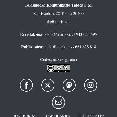
Tolosaldeko Komunikazio Taldea S.M.
San Esteban, 20 Tolosa 20400
tkt@ataria.eus
Erredakzioa:
ataria@ataria.eus
/ 943 655 695
Publizitatea:
publi@ataria.eus
/ 661 678 818
Codesyntaxek garatua
HONI BURUZ
LEGE OHARRA
PUBLIZITATEA