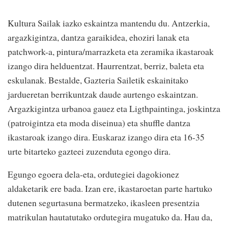
Kultura Sailak iazko eskaintza mantendu du. Antzerkia,
argazkigintza, dantza garaikidea, ehoziri lanak eta
patchwork-a, pintura/marrazketa eta zeramika ikastaroak
izango dira helduentzat. Haurrentzat, berriz, baleta eta
eskulanak. Bestalde, Gazteria Sailetik eskainitako
jardueretan berrikuntzak daude aurtengo eskaintzan.
Argazkigintza urbanoa gauez eta Ligthpaintinga, joskintza
(patroigintza eta moda diseinua) eta shuffle dantza
ikastaroak izango dira. Euskaraz izango dira eta 16-35
urte bitarteko gazteei zuzenduta egongo dira.
Egungo egoera dela-eta, ordutegiei dagokionez
aldaketarik ere bada. Izan ere, ikastaroetan parte hartuko
dutenen segurtasuna bermatzeko, ikasleen presentzia
matrikulan hautatutako ordutegira mugatuko da. Hau da,