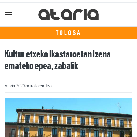
TOLOSA
Kultur etxeko ikastaroetan izena
emateko epea, zabalik
Ataria
2020ko irailaren 15a