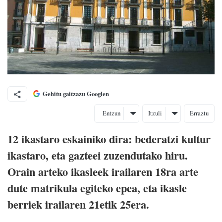
Gehitu gaitzazu Googlen
Entzun
Itzuli
Erraztu
12 ikastaro eskainiko dira: bederatzi kultur
ikastaro, eta gazteei zuzendutako hiru.
Orain arteko ikasleek irailaren 18ra arte
dute matrikula egiteko epea, eta ikasle
berriek irailaren 21etik 25era.