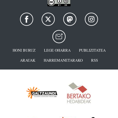
HONI BURUZ
LEGE OHARRA
PUBLIZITATEA
ARAUAK
HARREMANETARAKO
RSS