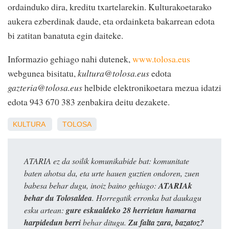
ordainduko dira, kreditu txartelarekin. Kulturakoetarako
aukera ezberdinak daude, eta ordainketa bakarrean edota
bi zatitan banatuta egin daiteke.
Informazio gehiago nahi dutenek,
www.tolosa.eus
webgunea bisitatu,
kultura@tolosa.eus
edota
gazteria@tolosa.eus
helbide elektronikoetara mezua idatzi
edota 943 670 383 zenbakira deitu dezakete.
KULTURA
TOLOSA
ATARIA ez da soilik komunikabide bat: komunitate
baten ahotsa da, eta urte hauen guztien ondoren, zuen
babesa behar dugu, inoiz baino gehiago:
ATARIAk
behar du Tolosaldea
. Horregatik erronka bat daukagu
esku artean:
gure eskualdeko 28 herrietan hamarna
harpidedun berri
behar ditugu.
Zu falta zara, bazatoz?