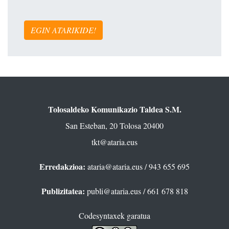
EGIN ATARIKIDE!
Tolosaldeko Komunikazio Taldea S.M.
San Esteban, 20 Tolosa 20400
tkt@ataria.eus
Erredakzioa:
ataria@ataria.eus
/ 943 655 695
Publizitatea:
publi@ataria.eus
/ 661 678 818
Codesyntaxek garatua