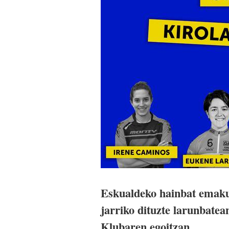
Eskualdeko hainbat emakum
jarriko dituzte larunbate
Klubaren egoitzan.