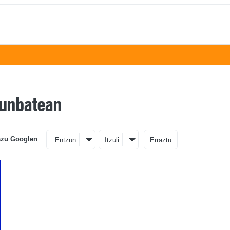
arunbatean
azu Googlen
Entzun
Itzuli
Erraztu