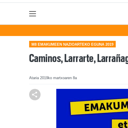
M8 EMAKUMEEN NAZIOARTEKO EGUNA 2019
Caminos, Larrarte, Larraña
Ataria
2019ko martxoaren 8a