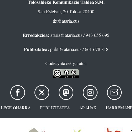
Tolosaldeko Komunikazio Taldea S.M.
San Esteban, 20 Tolosa 20400
tkt@ataria.eus
Erredakzioa:
ataria@ataria.eus
/ 943 655 695
Publizitatea:
publi@ataria.eus
/ 661 678 818
Codesyntaxek garatua
LEGE OHARRA
PUBLIZITATEA
ARAUAK
HARREMANE