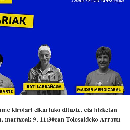
e kirolari elkartuko dituzte, eta hizketan
an, martxoak 9, 11:30ean Tolosaldeko Arraun