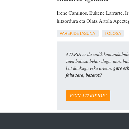
Irene Caminos, Eukene Larrarte, Ir
hitzordura eta Olatz Artola Apezte
PAREKIDETASUNA
TOLOSA
ATARIA ez da soilik komunikabide 
zuen babesa behar dugu, inoiz ba
bat daukagu esku artean:
gure es
falta zara, bazatoz?
EGIN ATARIKIDE!