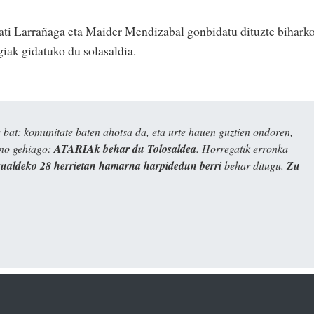
ati Larrañaga eta Maider Mendizabal gonbidatu dituzte bihark
giak gidatuko du solasaldia.
bat: komunitate baten ahotsa da, eta urte hauen guztien ondoren,
ino gehiago:
ATARIAk behar du Tolosaldea
. Horregatik erronka
kualdeko 28 herrietan hamarna harpidedun berri
behar ditugu.
Zu