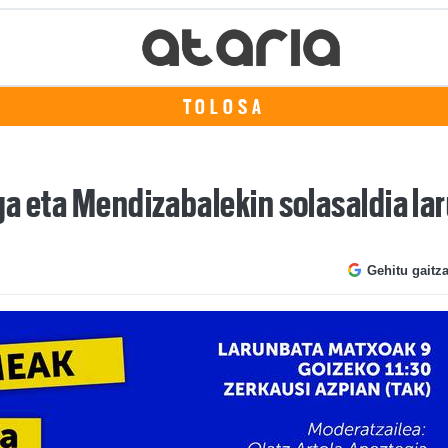
TOLOSA
ga eta Mendizabalekin solasaldia l
Gehitu gaitz