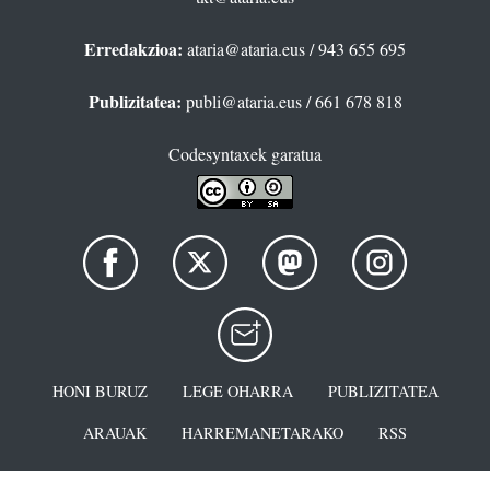
Erredakzioa:
ataria@ataria.eus
/ 943 655 695
Publizitatea:
publi@ataria.eus
/ 661 678 818
Codesyntaxek garatua
HONI BURUZ
LEGE OHARRA
PUBLIZITATEA
ARAUAK
HARREMANETARAKO
RSS