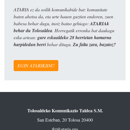
ATARIA ez da soilik komunikabide bat: komunitate
baten ahotsa da, eta urte hauen guztien ondoren, zuen
babesa behar dugu, inoiz baino gehiago:
ATARIAk
behar du Tolosaldea
. Horregatik erronka bat daukagu
esku artean:
gure eskualdeko 28 herrietan hamarna
harpidedun berri
behar ditugu.
Zu falta zara, bazatoz?
EGIN ATARIKIDE!
Tolosaldeko Komunikazio Taldea S.M.
San Esteban, 20 Tolosa 20400
tkt@ataria.eus