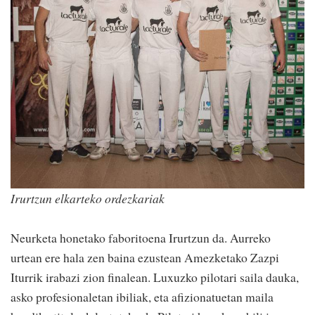
Irurtzun elkarteko ordezkariak
Neurketa honetako faboritoena Irurtzun da. Aurreko
urtean ere hala zen baina ezustean Amezketako Zazpi
Iturrik irabazi zion finalean. Luxuzko pilotari saila dauka,
asko profesionaletan ibiliak, eta afizionatuetan maila