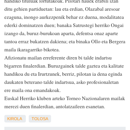
handiko tituluak lortutakoak. Pilotari hauek erabili izan
ditu gehien partiduetan: lau eta erdian, Olazabal aresoar
ezaguna, inongo aurkezpenik behar ez duena, modalitatea
ederki dominatzen duen; banaka Satrustegi herriko Ongai
izango da, buruz-burukoan aparta, defentsa onaz aparte
tantoa erraz bukatzen dakiena; eta binaka Ollo eta Bergera
maila ikaragarriko bikotea.
Afizionatu mailan erreferente diren bi talde indartsu
bigarren finalerdian. Buruzgainek talde gaztea eta kalitate
handikoa du eta Irurtzunek, berriz, pilotan ia dena eginda
daukaten beterano talde indartsua, asko profesionaletan
ere maila ona emandakoak.
Euskal Herriko kluben arteko Torneo Nazionalaren mailak
merezi duen finalerdian, antolatzaileen esanetan.
KIROLA
TOLOSA