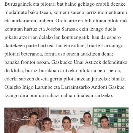
Buruzgainek eta pilotari bat baino gehiago erabili dezake
modalitate bakoitzean, komeni zaiena jarriz momentuaren
eta aurkariaren arabera. Orain arte erabili dituen pilotariak
kontutan hartuz eta Joseba Sarasak ezin izango duela
jokatu atzerrian delako lan kontuengatik, hau da espero
daitekeen parte hartzea: lau eta erdian, Iriarte Larraungo
pilotari beteranoa, forma oso onean aurkitzen dena;
banaka frontoi osoan, Gaskueko Unai Astizek defendituko
du kluba, buruz-burukoan aritzeko pilotaria peto-petoa,
ederki sartzen du-eta gerria pilota atzean jartzeko; binaka
Olaizko Iñigo Larunbe eta Larraintzarko Andoni Gaskue
izango dira puntua irabazi nahian finalean sartzeko.