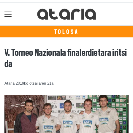
TOLOSA
V. Torneo Nazionala finalerdietara iritsi
da
Ataria
2019ko otsailaren 21a