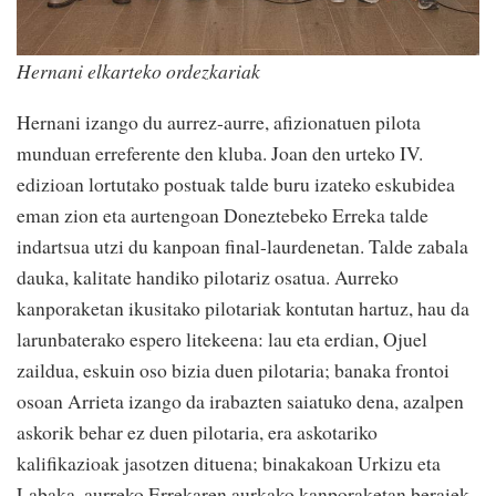
Hernani elkarteko ordezkariak
Hernani izango du aurrez-aurre, afizionatuen pilota
munduan erreferente den kluba. Joan den urteko IV.
edizioan lortutako postuak talde buru izateko eskubidea
eman zion eta aurtengoan Doneztebeko Erreka talde
indartsua utzi du kanpoan final-laurdenetan. Talde zabala
dauka, kalitate handiko pilotariz osatua. Aurreko
kanporaketan ikusitako pilotariak kontutan hartuz, hau da
larunbaterako espero litekeena: lau eta erdian, Ojuel
zaildua, eskuin oso bizia duen pilotaria; banaka frontoi
osoan Arrieta izango da irabazten saiatuko dena, azalpen
askorik behar ez duen pilotaria, era askotariko
kalifikazioak jasotzen dituena; binakakoan Urkizu eta
Labaka, aurreko Errekaren aurkako kanporaketan beraiek