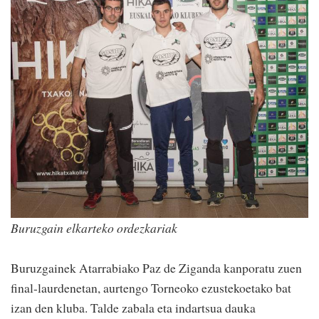
Buruzgain elkarteko ordezkariak
Buruzgainek Atarrabiako Paz de Ziganda kanporatu zuen
final-laurdenetan, aurtengo Torneoko ezustekoetako bat
izan den kluba. Talde zabala eta indartsua dauka