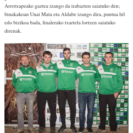
Arrotxapeako gaztea izango da irabazten saiatuko den;
binakakoan Unai Mata eta Aldabe izango dira, puntua hil
edo bizikoa bada, finalerako txartela lortzen saiatuko
direnak.