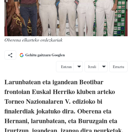
Oberena elkarteko ordezkariak
Gehitu gaitzazu Googlen
Entzun
Itzuli
Erraztu
Larunbatean eta igandean Beotibar
frontoian Euskal Herriko kluben arteko
Torneo Nazionalaren V. edizioko bi
finalerdiak jokatuko dira. Oberena eta
Hernani, larunbatean, eta Buruzgain eta
Irurtzun, igandean, izango dira neurketak.