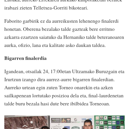
irabazi zieten Telletxea-Gorriti bikoteari.
Faborito garbirik ez da aurreikusten lehenengo finalerdi
honetan. Oberena bezalako talde gazteak bere erritmo
azkarra ezartzen saiatuko da Hernaniko talde beteranoaren
aurka, ofizio, lana eta kalitate asko daukan taldea.
Bigarren finalerdia
Igandean, otsailak 24, 17:00etan Ultzamako Buruzgain eta
Irurtzun izango dira aurrez-aurre bigarren finalerdian.
Aurreko urtean egin zuten Torneo onarekin eta azken
sailkapenean lortutako posizioa dela eta, final-laurdenetan
talde buru bezala hasi dute bere ibilbidea Torneoan.