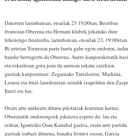
Datorren larunbatean, otsailak 23 19,00tan, Beotibar
frontoian Oberena eta Hernani klubek jokatuko dute
lehenengo finalerdia, larunbatean, otsailak 23, 19:00etan.
Bi urtetan Torneoan parte hartu gabe egon ondoren, indar
handiz berragertu da Oberena. Aurre-kanporaketatik hasi
eta eskaileran gora joan da aurrean tokatu zaizkion
guztiak kanporatuaz: Zegamako Tartaloetxe, Markina,
Lemoa eta final-laurdenetan orindik txapeldun den Zazpi
Iturri ere bai.
Orain arte aurkeztu dituen pilotariak kontutan hartuz,
Oberenatik ondorengoek jokatzea espero da: lau eta
erdian, Igantziko Oian Kanabal gaztea, orain arte partidu
guztiak irabazi dituena; banaka frontoi osoan, Garcia