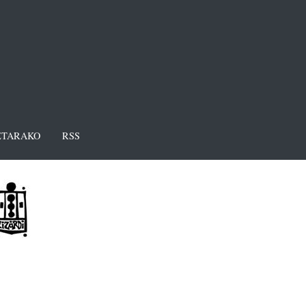
TARAKO
RSS