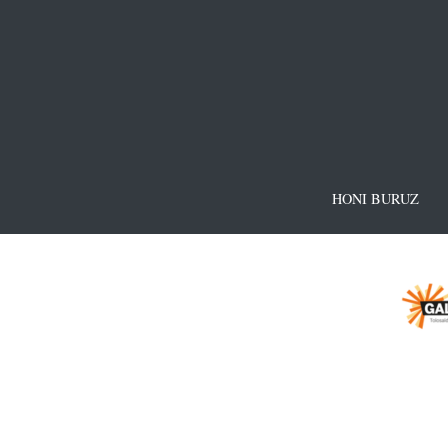
HONI BURUZ