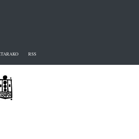
TARAKO
RSS