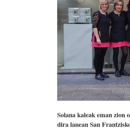
Solana kaleak eman zion on
dira lanean San Frantzisk