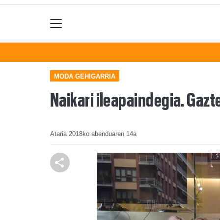
MODA GEHIGARRIA
Naikari ileapaindegia. Gaz
Ataria
2018ko abenduaren 14a