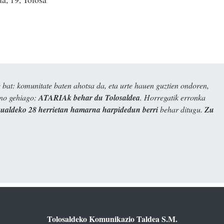
bat: komunitate baten ahotsa da, eta urte hauen guztien ondoren,
ino gehiago:
ATARIAk behar du Tolosaldea
. Horregatik erronka
kualdeko 28 herrietan hamarna harpidedun berri
behar ditugu.
Zu
Tolosaldeko Komunikazio Taldea S.M.