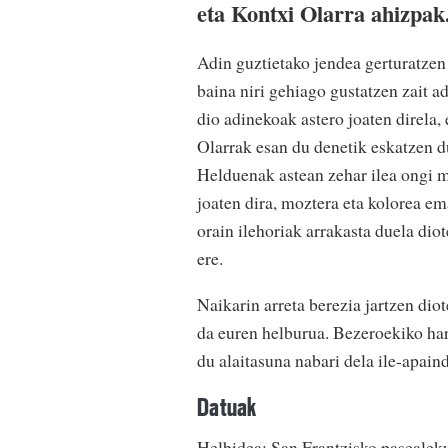
eta Kontxi Olarra ahizpak
Adin guztietako jendea gerturatzen 
baina niri gehiago gustatzen zait a
dio adinekoak astero joaten direla
Olarrak esan du denetik eskatzen d
Helduenak astean zehar ilea ongi m
joaten dira, moztera eta kolorea em
orain ilehoriak arrakasta duela dio
ere.
Naikarin arreta berezia jartzen dio
da euren helburua. Bezeroekiko har
du alaitasuna nabari dela ile-apain
Datuak
Helbidea: San Frantzisko pasealeku