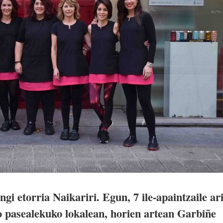
gi etorria Naikariri. Egun, 7 ile-apaintzaile ar
o pasealekuko lokalean, horien artean Garbiñe