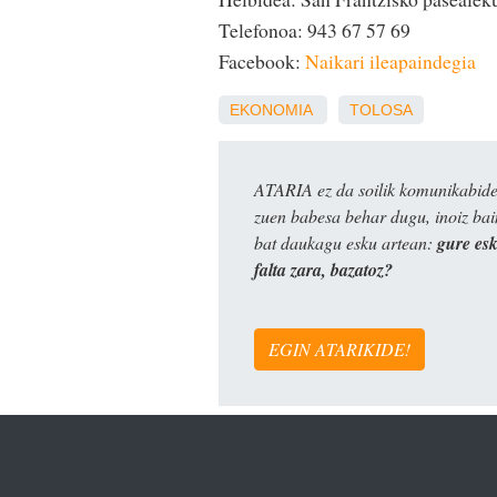
Telefonoa: 943 67 57 69
Facebook:
Naikari ileapaindegia
EKONOMIA
TOLOSA
ATARIA ez da soilik komunikabide 
zuen babesa behar dugu, inoiz ba
bat daukagu esku artean:
gure es
falta zara, bazatoz?
EGIN ATARIKIDE!