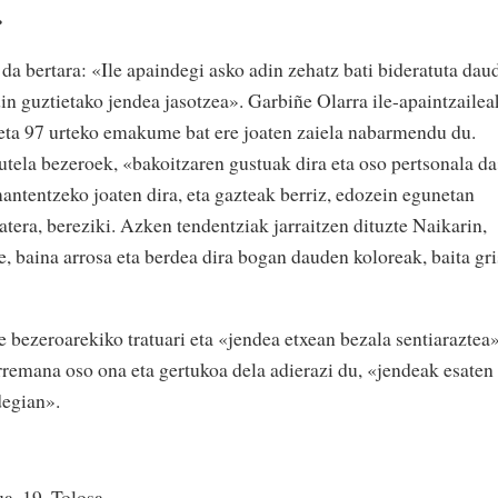
.
da bertara: «Ile apaindegi asko adin zehatz bati bideratuta dau
din guztietako jendea jasotzea». Garbiñe Olarra ile-apaintzailea
, eta 97 urteko emakume bat ere joaten zaiela nabarmendu du.
utela bezeroek, «bakoitzaren gustuak dira eta oso pertsonala da
antentzeko joaten dira, eta gazteak berriz, edozein egunetan
atera, bereziki. Azken tendentziak jarraitzen dituzte Naikarin,
te, baina arrosa eta berdea dira bogan dauden koloreak, baita gr
te bezeroarekiko tratuari eta «jendea etxean bezala sentiaraztea
remana oso ona eta gertukoa dela adierazi du, «jendeak esaten
degian».
a, 19, Tolosa