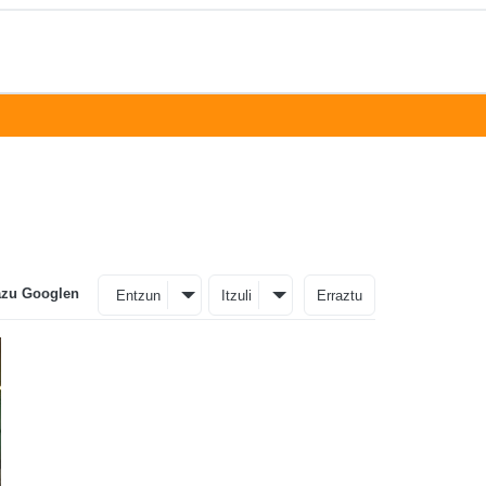
azu Googlen
Entzun
Itzuli
Erraztu