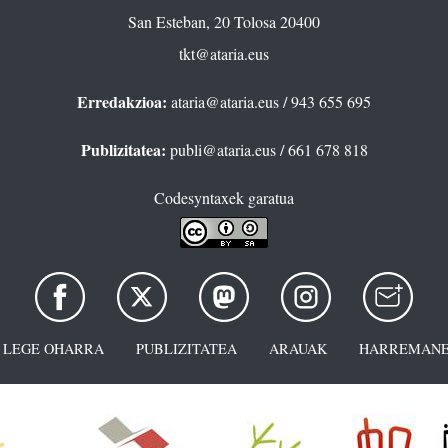
San Esteban, 20 Tolosa 20400
tkt@ataria.eus
Erredakzioa:
ataria@ataria.eus
/ 943 655 695
Publizitatea:
publi@ataria.eus
/ 661 678 818
Codesyntaxek garatua
LEGE OHARRA
PUBLIZITATEA
ARAUAK
HARREMANE