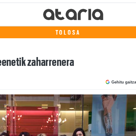
TOLOSA
teenetik zaharrenera
Gehitu gaitz