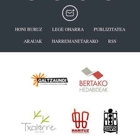
HONI BURUZ
LEGE OHARRA
PUBLIZITATEA
ARAUAK
HARREMANETARAKO
RSS