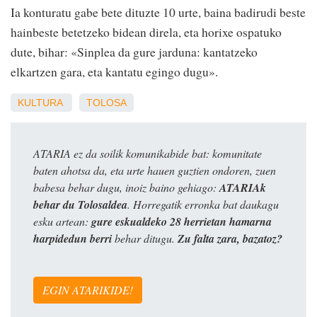
Ia konturatu gabe bete dituzte 10 urte, baina badirudi beste
hainbeste betetzeko bidean direla, eta horixe ospatuko
dute, bihar: «Sinplea da gure jarduna: kantatzeko
elkartzen gara, eta kantatu egingo dugu».
KULTURA
TOLOSA
ATARIA ez da soilik komunikabide bat: komunitate
baten ahotsa da, eta urte hauen guztien ondoren, zuen
babesa behar dugu, inoiz baino gehiago:
ATARIAk
behar du Tolosaldea
. Horregatik erronka bat daukagu
esku artean:
gure eskualdeko 28 herrietan hamarna
harpidedun berri
behar ditugu.
Zu falta zara, bazatoz?
EGIN ATARIKIDE!