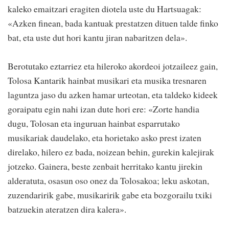
kaleko emaitzari eragiten diotela uste du Hartsuagak:
«Azken finean, bada kantuak prestatzen dituen talde finko
bat, eta uste dut hori kantu jiran nabaritzen dela».
Berotutako eztarriez eta hileroko akordeoi jotzaileez gain,
Tolosa Kantarik hainbat musikari eta musika tresnaren
laguntza jaso du azken hamar urteotan, eta taldeko kideek
goraipatu egin nahi izan dute hori ere: «Zorte handia
dugu, Tolosan eta inguruan hainbat esparrutako
musikariak daudelako, eta horietako asko prest izaten
direlako, hilero ez bada, noizean behin, gurekin kalejirak
jotzeko. Gainera, beste zenbait herritako kantu jirekin
alderatuta, osasun oso onez da Tolosakoa; leku askotan,
zuzendaririk gabe, musikaririk gabe eta bozgorailu txiki
batzuekin ateratzen dira kalera».