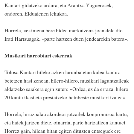
Kantari gidatzeko ardura, eta Arantxa Yuguerosek,
ondoren, Elduaienen lekukoa.
Horrela, «ekimena bere bidea markatzen» joan dela dio
Irati Hartsuagak, «parte hartzen duen jendearekin batera».
Musikari harrobiari eskerrak
Tolosa Kantari hileko azken larunbatetan kalea kantuz
betetzen hasi zenean, hilero-hilero, musikari laguntzaileak
aldatzeko saiakera egin zuten: «Ordea, ez da erraza, hilero
20 kantu ikasi eta prestatzeko hainbeste musikari izatea».
Horrela, hiruzpalau akordeoi jotzailek konpromisoa hartu,
eta haiek jartzen diete, oinarria, parte hartzaileen kantuei.
Horrez gain, hilean bitan egiten dituzten entseguek ere