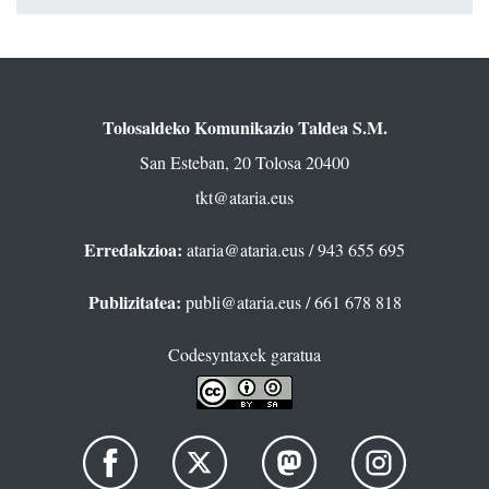
Tolosaldeko Komunikazio Taldea S.M.
San Esteban, 20 Tolosa 20400
tkt@ataria.eus
Erredakzioa:
ataria@ataria.eus
/ 943 655 695
Publizitatea:
publi@ataria.eus
/ 661 678 818
Codesyntaxek garatua