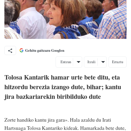
Gehitu gaitzazu Googlen
Entzun
Itzuli
Erraztu
Tolosa Kantarik hamar urte bete ditu, eta
hitzordu berezia izango dute, bihar; kantu
jira bazkariarekin biribilduko dute
Zorte handiko kantu jira gara». Hala azaldu du Irati
Hartsuaga Tolosa Kantariko kideak. Hamarkada bete dute,