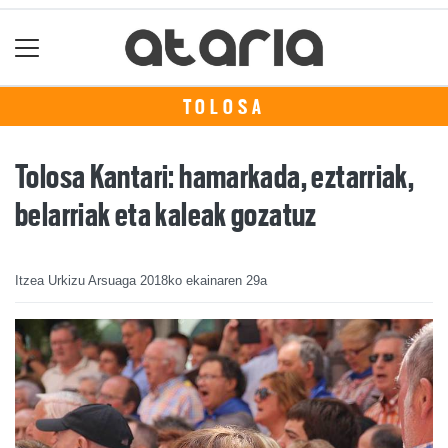
TOLOSA
Tolosa Kantari: hamarkada, eztarriak,
belarriak eta kaleak gozatuz
Itzea Urkizu Arsuaga
2018ko ekainaren 29a