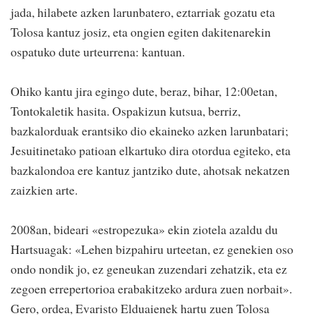
jada, hilabete azken larunbatero, eztarriak gozatu eta
Tolosa kantuz josiz, eta ongien egiten dakitenarekin
ospatuko dute urteurrena: kantuan.
Ohiko kantu jira egingo dute, beraz, bihar, 12:00etan,
Tontokaletik hasita. Ospakizun kutsua, berriz,
bazkalorduak erantsiko dio ekaineko azken larunbatari;
Jesuitinetako patioan elkartuko dira otordua egiteko, eta
bazkalondoa ere kantuz jantziko dute, ahotsak nekatzen
zaizkien arte.
2008an, bideari «estropezuka» ekin ziotela azaldu du
Hartsuagak: «Lehen bizpahiru urteetan, ez genekien oso
ondo nondik jo, ez geneukan zuzendari zehatzik, eta ez
zegoen errepertorioa erabakitzeko ardura zuen norbait».
Gero, ordea, Evaristo Elduaienek hartu zuen Tolosa