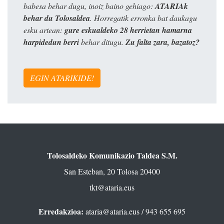
babesa behar dugu, inoiz baino gehiago:
ATARIAk
behar du Tolosaldea
. Horregatik erronka bat daukagu
esku artean:
gure eskualdeko 28 herrietan hamarna
harpidedun berri
behar ditugu.
Zu falta zara, bazatoz?
EGIN ATARIKIDE!
Tolosaldeko Komunikazio Taldea S.M.
San Esteban, 20 Tolosa 20400
tkt@ataria.eus
Erredakzioa:
ataria@ataria.eus
/ 943 655 695