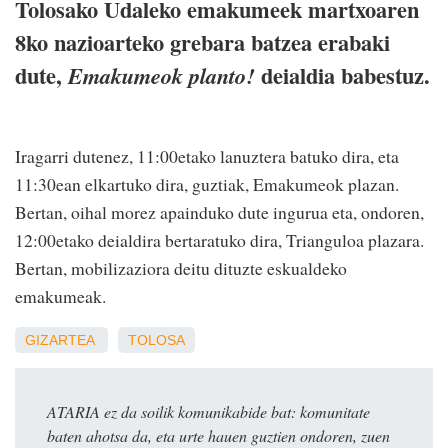
Tolosako Udaleko emakumeek martxoaren
8ko nazioarteko grebara batzea erabaki
dute,
deialdia babestuz.
Emakumeok planto!
Iragarri dutenez, 11:00etako lanuztera batuko dira, eta
11:30ean elkartuko dira, guztiak, Emakumeok plazan.
Bertan, oihal morez apainduko dute ingurua eta, ondoren,
12:00etako deialdira bertaratuko dira, Trianguloa plazara.
Bertan, mobilizaziora deitu dituzte eskualdeko
emakumeak.
GIZARTEA
TOLOSA
ATARIA ez da soilik komunikabide bat: komunitate
baten ahotsa da, eta urte hauen guztien ondoren, zuen