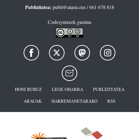
Publizitatea:
publi@ataria.eus
/ 661 678 818
Codesyntaxek garatua
HONI BURUZ
LEGE OHARRA
PUBLIZITATEA
ARAUAK
HARREMANETARAKO
RSS