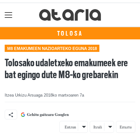
TOLOSA
M8 EMAKUMEEN NAZIOARTEKO EGUNA 2018
Tolosako udaletxeko emakumeek ere
bat egingo dute M8-ko grebarekin
Itzea Urkizu Arsuaga
2018ko martxoaren 7a
Gehitu gaitzazu Googlen
Entzun
Itzuli
Erraztu