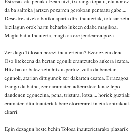
Estresak eta penak atzean utzi, txaranga topatu, eta nor ez
da ba saltoka jartzen pozarren gerokoan pentsatu gabe,...
Desestresatzeko botika aparta dira inauteriak, tolosar zein
bizilagun orok hartu beharko lukeen edabe magikoa.
Magia baita Inauteria, magikoa ere jendearen poza.
Zer dago Tolosan berezi inauterietan? Ezer ez eta dena.
Oso litekeena da bertan egonik erantzuteko aukera izatea.
Hitz bakar batez zein hitz aspertuz, zaila da benetan
egunok, atarian ditugunok zer dakarten esatea. Errazagoa
izango da baina, zer daramaten adieraztea: lanaz lepo
daudenen egonezina, pena, tristura, lotsa,... horiek guztiak
eramaten ditu inauteriak bere etorrerarekin eta kontrakoak
ekarri.
Egin dezagun beste behin Tolosa inauterietarako plazarik