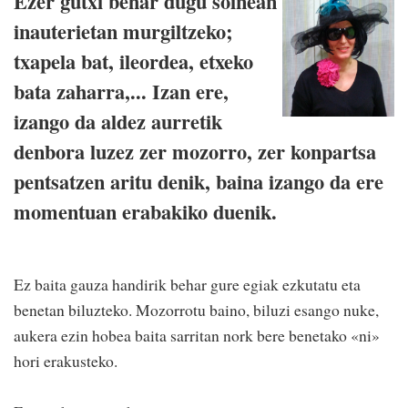
Ezer gutxi behar dugu soinean
inauterietan murgiltzeko;
txapela bat, ileordea, etxeko
bata zaharra,... Izan ere,
izango da aldez aurretik
denbora luzez zer mozorro, zer konpartsa
pentsatzen aritu denik, baina izango da ere
momentuan erabakiko duenik.
Ez baita gauza handirik behar gure egiak ezkutatu eta
benetan biluzteko. Mozorrotu baino, biluzi esango nuke,
aukera ezin hobea baita sarritan nork bere benetako «ni»
hori erakusteko.