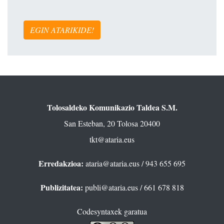
EGIN ATARIKIDE!
Tolosaldeko Komunikazio Taldea S.M.
San Esteban, 20 Tolosa 20400
tkt@ataria.eus
Erredakzioa:
ataria@ataria.eus
/ 943 655 695
Publizitatea:
publi@ataria.eus
/ 661 678 818
Codesyntaxek garatua