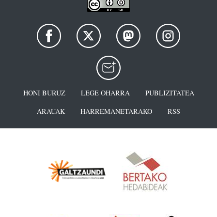
HONI BURUZ
LEGE OHARRA
PUBLIZITATEA
ARAUAK
HARREMANETARAKO
RSS