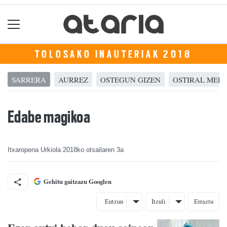
TOLOSAKO INAUTERIAK 2018
SARRERA
AURREZ
OSTEGUN GIZEN
OSTIRAL MEH
Edabe magikoa
Itxaropena Urkiola
2018ko otsailaren 3a
Gehitu gaitzazu Googlen
Entzun
Itzuli
Erraztu