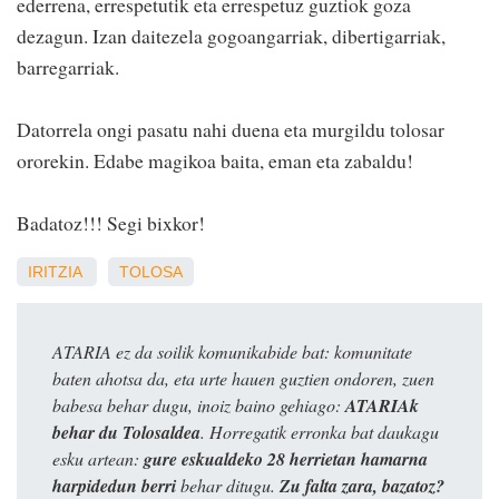
ederrena, errespetutik eta errespetuz guztiok goza
dezagun. Izan daitezela gogoangarriak, dibertigarriak,
barregarriak.
Datorrela ongi pasatu nahi duena eta murgildu tolosar
ororekin. Edabe magikoa baita, eman eta zabaldu!
Badatoz!!! Segi bixkor!
IRITZIA
TOLOSA
ATARIA ez da soilik komunikabide bat: komunitate
baten ahotsa da, eta urte hauen guztien ondoren, zuen
babesa behar dugu, inoiz baino gehiago:
ATARIAk
behar du Tolosaldea
. Horregatik erronka bat daukagu
esku artean:
gure eskualdeko 28 herrietan hamarna
harpidedun berri
behar ditugu.
Zu falta zara, bazatoz?