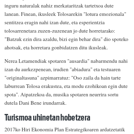
inguru naturalak nahiz merkataritzak tartetxoa dute
lanean. Finean, ikusleek Tolosarekin "lotura emozionala"
sentitzea eragin nahi izan dute, eta esperientzia
tolosarrenetara zuzen-zuzenean jo dute horretarako:
"Batzuk ezin dira azaldu, bizi egin behar dira" dio spoteko
ahotsak, eta horretara gonbidatzen ditu ikusleak.
Nerea Letamendiak spotaren "ausardia" nabarmendu nahi
izan du aurkezpenean, irudien "abiadura" eta testuaren
"originaltasuna" azpimarratuz: "Oso zaila da hain tarte
laburrean Tolosa erakustea, eta modu ezohikoan egin dute
spota". Aipatzekoa da, musika spotaren neurrira sortu
dutela Dani Bene irundarrak.
Turismoa uhinetan hobetzera
2017ko Hiri Ekonomia Plan Estrategikoaren ardatzetatik