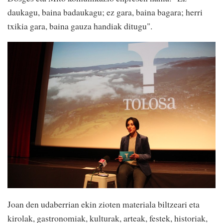
daukagu, baina badaukagu; ez gara, baina bagara; herri
txikia gara, baina gauza handiak ditugu".
Joan den udaberrian ekin zioten materiala biltzeari eta
kirolak, gastronomiak, kulturak, arteak, festek, historiak,