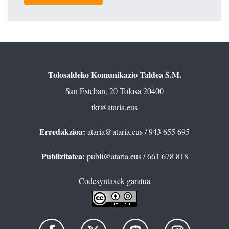
Tolosaldeko Komunikazio Taldea S.M.
San Esteban, 20 Tolosa 20400
tkt@ataria.eus
Erredakzioa:
ataria@ataria.eus
/ 943 655 695
Publizitatea:
publi@ataria.eus
/ 661 678 818
Codesyntaxek garatua