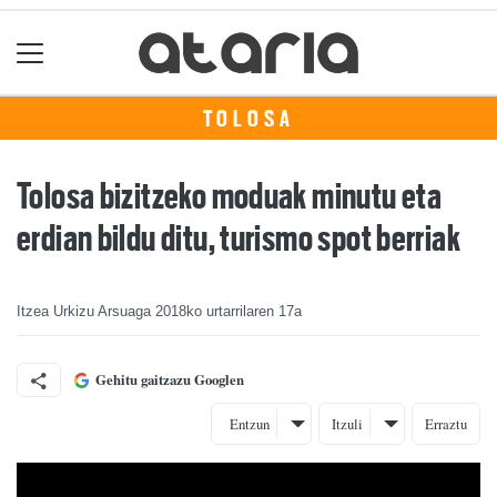
TOLOSA
Tolosa bizitzeko moduak minutu eta
erdian bildu ditu, turismo spot berriak
Itzea Urkizu Arsuaga
2018ko urtarrilaren 17a
Gehitu gaitzazu Googlen
Entzun
Itzuli
Erraztu