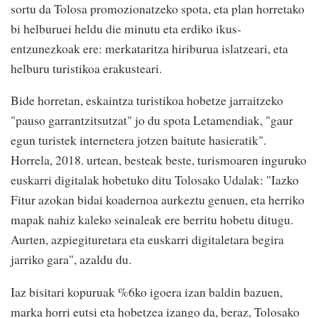
sortu da Tolosa promozionatzeko spota, eta plan horretako
bi helburuei heldu die minutu eta erdiko ikus-
entzunezkoak ere: merkataritza hiriburua islatzeari, eta
helburu turistikoa erakusteari.
Bide horretan, eskaintza turistikoa hobetze jarraitzeko
"pauso garrantzitsutzat" jo du spota Letamendiak, "gaur
egun turistek internetera jotzen baitute hasieratik".
Horrela, 2018. urtean, besteak beste, turismoaren inguruko
euskarri digitalak hobetuko ditu Tolosako Udalak: "Iazko
Fitur azokan bidai koadernoa aurkeztu genuen, eta herriko
mapak nahiz kaleko seinaleak ere berritu hobetu ditugu.
Aurten, azpiegituretara eta euskarri digitaletara begira
jarriko gara", azaldu du.
Iaz bisitari kopuruak %6ko igoera izan baldin bazuen,
marka horri eutsi eta hobetzea izango da, beraz, Tolosako