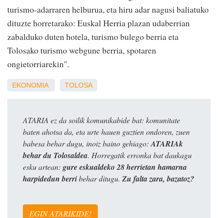
turismo-adarraren helburua, eta hiru adar nagusi baliatuko
dituzte horretarako: Euskal Herria plazan udaberrian
zabalduko duten hotela, turismo bulego berria eta
Tolosako turismo webgune berria, spotaren
ongietorriarekin".
EKONOMIA
TOLOSA
ATARIA ez da soilik komunikabide bat: komunitate
baten ahotsa da, eta urte hauen guztien ondoren, zuen
babesa behar dugu, inoiz baino gehiago:
ATARIAk
behar du Tolosaldea
. Horregatik erronka bat daukagu
esku artean:
gure eskualdeko 28 herrietan hamarna
harpidedun berri
behar ditugu.
Zu falta zara, bazatoz?
EGIN ATARIKIDE!