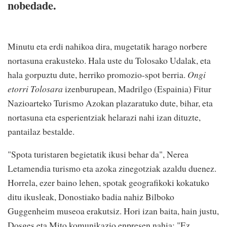
nobedade.
Minutu eta erdi nahikoa dira, mugetatik harago norbere
nortasuna erakusteko. Hala uste du Tolosako Udalak, eta
hala gorpuztu dute, herriko promozio-spot berria.
Ongi
etorri Tolosara
izenburupean, Madrilgo (Espainia) Fitur
Nazioarteko Turismo Azokan plazaratuko dute, bihar, eta
nortasuna eta esperientziak helarazi nahi izan dituzte,
pantailaz bestalde.
"Spota turistaren begietatik ikusi behar da", Nerea
Letamendia turismo eta azoka zinegotziak azaldu duenez.
Horrela, ezer baino lehen, spotak geografikoki kokatuko
ditu ikusleak, Donostiako badia nahiz Bilboko
Guggenheim museoa erakutsiz. Hori izan baita, hain justu,
Dosges eta Mito komunikazio enpresen nahia: "Ez