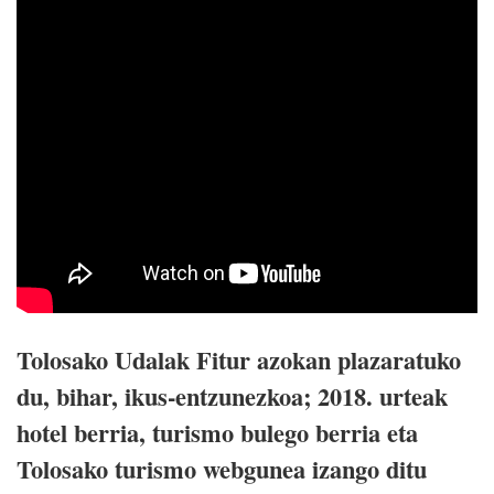
Tolosako Udalak Fitur azokan plazaratuko
du, bihar, ikus-entzunezkoa; 2018. urteak
hotel berria, turismo bulego berria eta
Tolosako turismo webgunea izango ditu