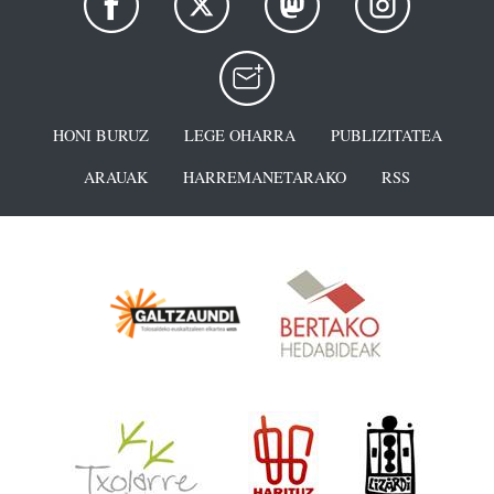
HONI BURUZ
LEGE OHARRA
PUBLIZITATEA
ARAUAK
HARREMANETARAKO
RSS