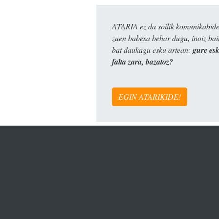
ATARIA ez da soilik komunikabide 
zuen babesa behar dugu, inoiz ba
bat daukagu esku artean:
gure es
falta zara, bazatoz?
EGIN ATARIKIDE!