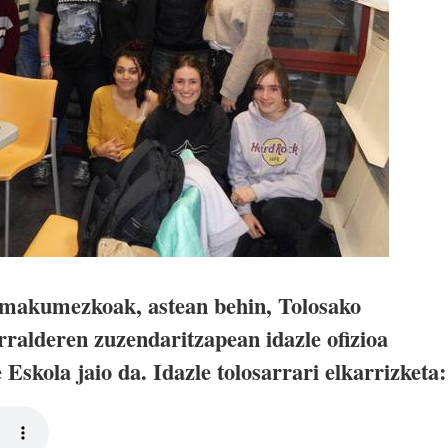
emakumezkoak, astean behin, Tolosako
rralderen zuzendaritzapean idazle ofizioa
Eskola jaio da. Idazle tolosarrari elkarrizketa: