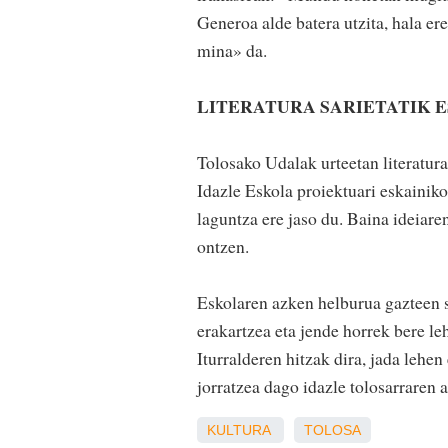
Generoa alde batera utzita, hala e
mina» da.
LITERATURA SARIETATIK 
Tolosako Udalak urteetan literatura
Idazle Eskola proiektuari eskainiko
laguntza ere jaso du. Baina ideiare
ontzen.
Eskolaren azken helburua gazteen 
erakartzea eta jende horrek bere le
Iturralderen hitzak dira, jada leh
jorratzea dago idazle tolosarraren 
KULTURA
TOLOSA