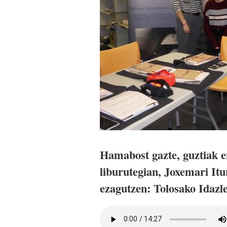
Hamabost gazte, guztiak 
liburutegian, Joxemari Itu
ezagutzen: Tolosako Idazle 