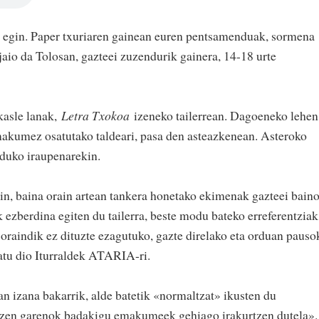
a egin. Paper txuriaren gainean euren pentsamenduak, sormena
jaio da Tolosan, gazteei zuzendurik gainera, 14-18 urte
kasle lanak,
Letra Txokoa
izeneko tailerrean. Dagoeneko lehen
makumez osatutako taldeari, pasa den asteazkenean. Asteroko
rduko iraupenarekin.
ain, baina orain artean tankera honetako ekimenak gazteei bain
 ezberdina egiten du tailerra, beste modu bateko erreferentziak
 oraindik ez dituzte ezagutuko, gazte direlako eta orduan pauso
atu dio Iturraldek ATARIA-ri.
 izana bakarrik, alde batetik «normaltzat» ikusten du
zen garenok badakigu emakumeek gehiago irakurtzen dutela».