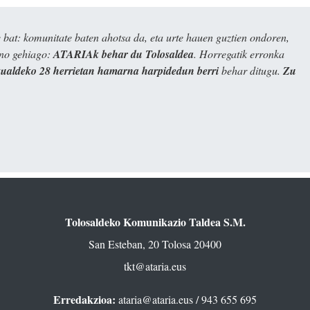
bat: komunitate baten ahotsa da, eta urte hauen guztien ondoren,
ino gehiago:
ATARIAk behar du Tolosaldea
. Horregatik erronka
kualdeko 28 herrietan hamarna harpidedun berri
behar ditugu.
Zu
Tolosaldeko Komunikazio Taldea S.M.
San Esteban, 20 Tolosa 20400
tkt@ataria.eus
Erredakzioa:
ataria@ataria.eus
/ 943 655 695