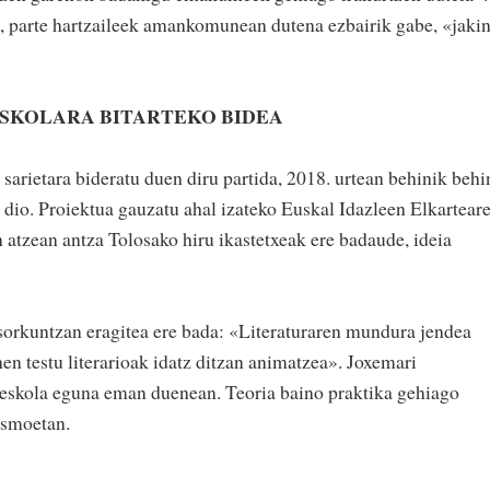
re, parte hartzaileek amankomunean dutena ezbairik gabe, «jakin
ESKOLARA BITARTEKO BIDEA
 sarietara bideratu duen diru partida, 2018. urtean behinik behi
 dio. Proiektua gauzatu ahal izateko Euskal Idazleen Elkartear
n atzean antza Tolosako hiru ikastetxeak ere badaude, ideia
sorkuntzan eragitea ere bada: «Literaturaren mundura jendea
hen testu literarioak idatz ditzan animatzea». Joxemari
en eskola eguna eman duenean. Teoria baino praktika gehiago
asmoetan.