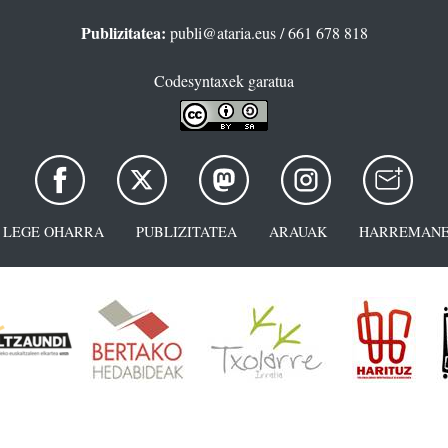
Publizitatea:
publi@ataria.eus
/ 661 678 818
Codesyntaxek garatua
LEGE OHARRA
PUBLIZITATEA
ARAUAK
HARREMANE