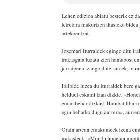
Lehen edizioa abiatu besterik ez d
letretara makurtzen ikasteko bidea 
artekoentzat.
Joxemari Iturraldek egingo ditu ira
irakasgaia luzatu zien hamabost e
jarraipena izango dute saioek, bi o
Ibilbide luzea du Iturraldek bere g
helduei eskaini izan dizkie. «Honek
eman behar dizkiet. Hainbat liburu
egin beharko dugu aurrera», aurrer
Orain artean emakumeek izena eman
irakasleak: «Mundu honetan mugit