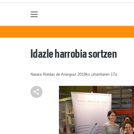
Idazle harrobia sortzen
Naiara Roldan de Aranguiz
2018ko urtarrilaren 17a