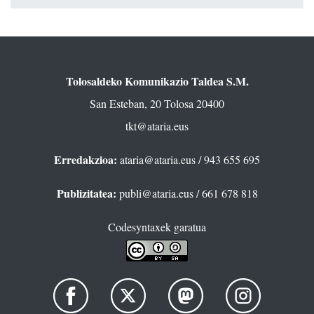
Tolosaldeko Komunikazio Taldea S.M.
San Esteban, 20 Tolosa 20400
tkt@ataria.eus
Erredakzioa:
ataria@ataria.eus
/ 943 655 695
Publizitatea:
publi@ataria.eus
/ 661 678 818
Codesyntaxek garatua