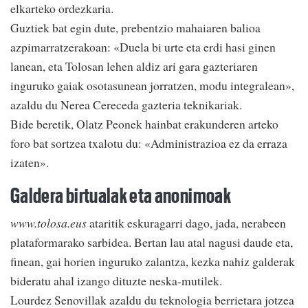
elkarteko ordezkaria.
Guztiek bat egin dute, prebentzio mahaiaren balioa
azpimarratzerakoan: «Duela bi urte eta erdi hasi ginen
lanean, eta Tolosan lehen aldiz ari gara gazteriaren
inguruko gaiak osotasunean jorratzen, modu integralean»,
azaldu du Nerea Cereceda gazteria teknikariak.
Bide beretik, Olatz Peonek hainbat erakunderen arteko
foro bat sortzea txalotu du: «Administrazioa ez da erraza
izaten».
Galdera birtualak eta anonimoak
www.tolosa.eus
ataritik eskuragarri dago, jada, nerabeen
plataformarako sarbidea. Bertan lau atal nagusi daude eta,
finean, gai horien inguruko zalantza, kezka nahiz galderak
bideratu ahal izango dituzte neska-mutilek.
Lourdez Senovillak azaldu du teknologia berrietara jotzea