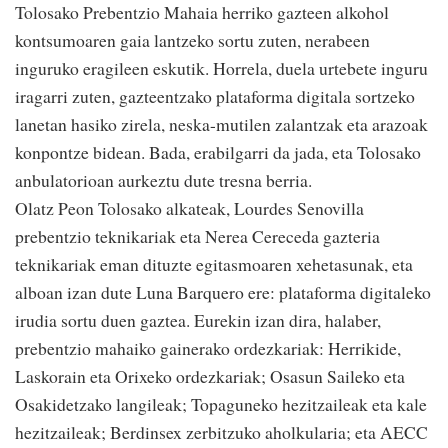
Tolosako Prebentzio Mahaia herriko gazteen alkohol
kontsumoaren gaia lantzeko sortu zuten, nerabeen
inguruko eragileen eskutik. Horrela, duela urtebete inguru
iragarri zuten, gazteentzako plataforma digitala sortzeko
lanetan hasiko zirela, neska-mutilen zalantzak eta arazoak
konpontze bidean. Bada, erabilgarri da jada, eta Tolosako
anbulatorioan aurkeztu dute tresna berria.
Olatz Peon Tolosako alkateak, Lourdes Senovilla
prebentzio teknikariak eta Nerea Cereceda gazteria
teknikariak eman dituzte egitasmoaren xehetasunak, eta
alboan izan dute Luna Barquero ere: plataforma digitaleko
irudia sortu duen gaztea. Eurekin izan dira, halaber,
prebentzio mahaiko gainerako ordezkariak: Herrikide,
Laskorain eta Orixeko ordezkariak; Osasun Saileko eta
Osakidetzako langileak; Topaguneko hezitzaileak eta kale
hezitzaileak; Berdinsex zerbitzuko aholkularia; eta AECC