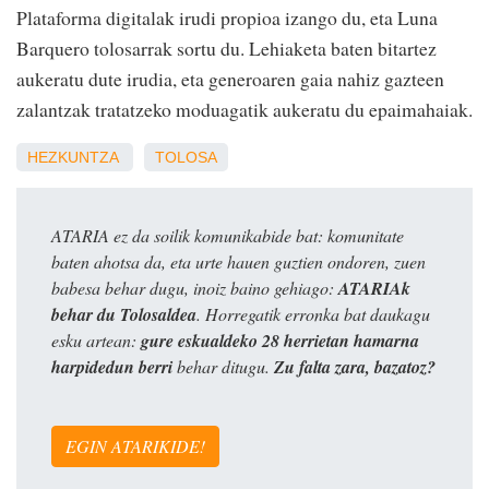
Plataforma digitalak irudi propioa izango du, eta Luna
Barquero tolosarrak sortu du. Lehiaketa baten bitartez
aukeratu dute irudia, eta generoaren gaia nahiz gazteen
zalantzak tratatzeko moduagatik aukeratu du epaimahaiak.
HEZKUNTZA
TOLOSA
ATARIA ez da soilik komunikabide bat: komunitate
baten ahotsa da, eta urte hauen guztien ondoren, zuen
babesa behar dugu, inoiz baino gehiago:
ATARIAk
behar du Tolosaldea
. Horregatik erronka bat daukagu
esku artean:
gure eskualdeko 28 herrietan hamarna
harpidedun berri
behar ditugu.
Zu falta zara, bazatoz?
EGIN ATARIKIDE!