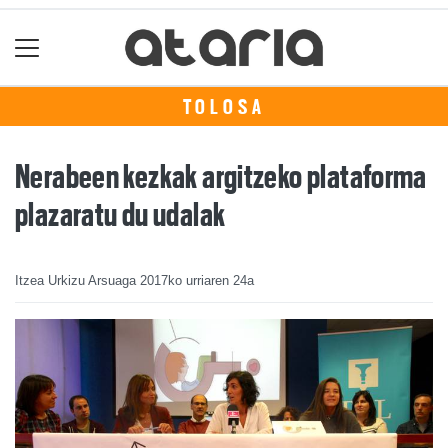
TOLOSA
Nerabeen kezkak argitzeko plataforma
plazaratu du udalak
Itzea Urkizu Arsuaga
2017ko urriaren 24a