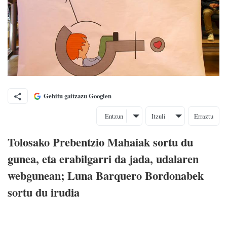
Gehitu gaitzazu Googlen
Entzun
Itzuli
Erraztu
Tolosako Prebentzio Mahaiak sortu du
gunea, eta erabilgarri da jada, udalaren
webgunean; Luna Barquero Bordonabek
sortu du irudia