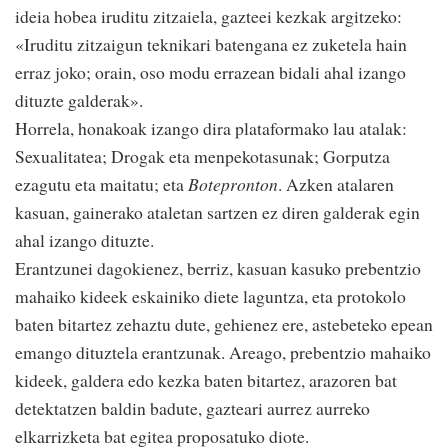
ideia hobea iruditu zitzaiela, gazteei kezkak argitzeko:
«Iruditu zitzaigun teknikari batengana ez zuketela hain
erraz joko; orain, oso modu errazean bidali ahal izango
dituzte galderak».
Horrela, honakoak izango dira plataformako lau atalak:
Sexualitatea; Drogak eta menpekotasunak; Gorputza
ezagutu eta maitatu; eta
Botepronton
. Azken atalaren
kasuan, gainerako ataletan sartzen ez diren galderak egin
ahal izango dituzte.
Erantzunei dagokienez, berriz, kasuan kasuko prebentzio
mahaiko kideek eskainiko diete laguntza, eta protokolo
baten bitartez zehaztu dute, gehienez ere, astebeteko epean
emango dituztela erantzunak. Areago, prebentzio mahaiko
kideek, galdera edo kezka baten bitartez, arazoren bat
detektatzen baldin badute, gazteari aurrez aurreko
elkarrizketa bat egitea proposatuko diote.