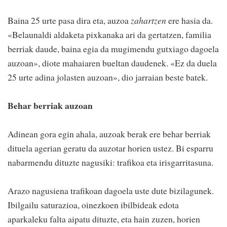
Baina 25 urte pasa dira eta, auzoa
zahartzen
ere hasia da.
«Belaunaldi aldaketa pixkanaka ari da gertatzen, familia
berriak daude, baina egia da mugimendu gutxiago dagoela
auzoan», diote mahaiaren bueltan daudenek. «Ez da duela
25 urte adina jolasten auzoan», dio jarraian beste batek.
Behar berriak auzoan
Adinean gora egin ahala, auzoak berak ere behar berriak
dituela agerian geratu da auzotar horien ustez. Bi esparru
nabarmendu dituzte nagusiki: trafikoa eta irisgarritasuna.
Arazo nagusiena trafikoan dagoela uste dute bizilagunek.
Ibilgailu saturazioa, oinezkoen ibilbideak edota
aparkaleku falta aipatu dituzte, eta hain zuzen, horien