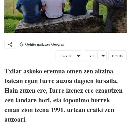
Gehitu gaitzazu Googlen
Entzun
Itzuli
Erraztu
Txilar askoko eremua omen zen aitzina
batean egun Iurre auzoa dagoen lursaila.
Hain zuzen ere, Iurre izenez ere ezagutzen
zen landare hori, eta toponimo horrek
eman zion izena 1991. urtean eraiki zen
auzoari.