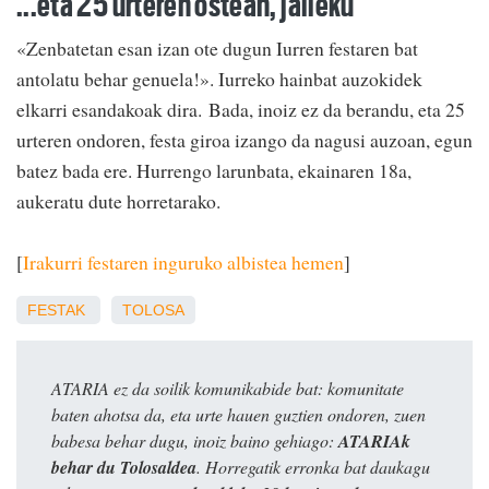
...eta 25 urteren ostean, jaileku
«Zenbatetan esan izan ote dugun Iurren festaren bat
antolatu behar genuela!». Iurreko hainbat auzokidek
elkarri esandakoak dira. Bada, inoiz ez da berandu, eta 25
urteren ondoren, festa giroa izango da nagusi auzoan, egun
batez bada ere. Hurrengo larunbata, ekainaren 18a,
aukeratu dute horretarako.
[
Irakurri festaren inguruko albistea hemen
]
FESTAK
TOLOSA
ATARIA ez da soilik komunikabide bat: komunitate
baten ahotsa da, eta urte hauen guztien ondoren, zuen
babesa behar dugu, inoiz baino gehiago:
ATARIAk
behar du Tolosaldea
. Horregatik erronka bat daukagu