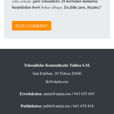
esku artean:
gure eskualdeko 28 herrietan hamarna
harpidedun berri
behar ditugu.
Zu falta zara, bazatoz?
EGIN ATARIKIDE!
Tolosaldeko Komunikazio Taldea S.M.
San Esteban, 20 Tolosa 20400
tkt@ataria.eus
Erredakzioa:
ataria@ataria.eus
/ 943 655 695
Publizitatea:
publi@ataria.eus
/ 661 678 818