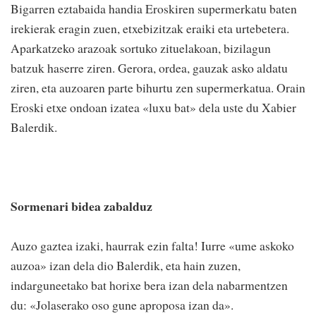
Bigarren eztabaida handia Eroskiren supermerkatu baten
irekierak eragin zuen, etxebizitzak eraiki eta urtebetera.
Aparkatzeko arazoak sortuko zituelakoan, bizilagun
batzuk haserre ziren. Gerora, ordea, gauzak asko aldatu
ziren, eta auzoaren parte bihurtu zen supermerkatua. Orain
Eroski etxe ondoan izatea «luxu bat» dela uste du Xabier
Balerdik.
Sormenari bidea zabalduz
Auzo gaztea izaki, haurrak ezin falta! Iurre «ume askoko
auzoa» izan dela dio Balerdik, eta hain zuzen,
indarguneetako bat horixe bera izan dela nabarmentzen
du: «Jolaserako oso gune aproposa izan da».