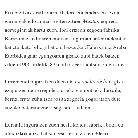
Etxebizitzak eraiki aurretik, lore eta landareen lekua
garrangak edo amuak egiten zituen
Mustad
enpresa
norvegiarrak hartu zuen. Ibai ertzean zegoen fabrika,
Berazubi estadioaren ondoan. Inguruan tailer mekaniko
bat eta ikatz biltegi bat ere bazeuden. Fabrika eta Araba
Etorbidea gaur egungoaren gisako zubi batek batzen
zituen 1906. urtetik, 83ko uholdeek suntsitu zuten arte.
Iurremendi inguratzen duen eta
La vuelta de la O
gisa
ezagutzen den errepidera arteko gainontzeko lursaila,
berriz, fruta zuhaitzez josita zegoela gogoratzen dute
auzoko beteranoenek: sagastiak, udareak...
Lursaila inguratzen zuen hesia kendu, fabrika bota, eta
«luxuzko» auzo bat sortzeari ekin zioten 90eko