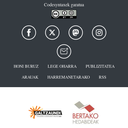
Codesyntaxek garatua
HONI BURUZ
LEGE OHARRA
PUBLIZITATEA
ARAUAK
HARREMANETARAKO
RSS