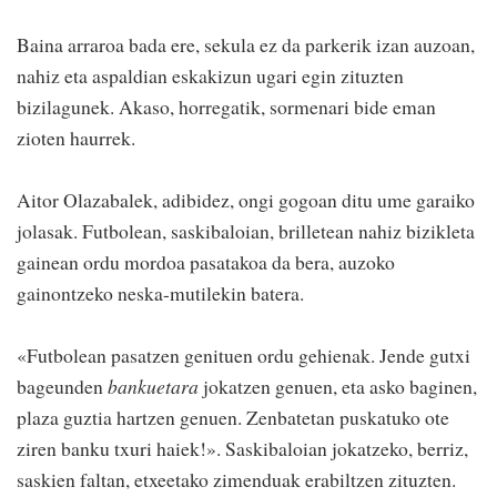
Baina arraroa bada ere, sekula ez da parkerik izan auzoan,
nahiz eta aspaldian eskakizun ugari egin zituzten
bizilagunek. Akaso, horregatik, sormenari bide eman
zioten haurrek.
Aitor Olazabalek, adibidez, ongi gogoan ditu ume garaiko
jolasak. Futbolean, saskibaloian, brilletean nahiz bizikleta
gainean ordu mordoa pasatakoa da bera, auzoko
gainontzeko neska-mutilekin batera.
«Futbolean pasatzen genituen ordu gehienak. Jende gutxi
bageunden
bankuetara
jokatzen genuen, eta asko baginen,
plaza guztia hartzen genuen. Zenbatetan puskatuko ote
ziren banku txuri haiek!». Saskibaloian jokatzeko, berriz,
saskien faltan, etxeetako zimenduak erabiltzen zituzten.