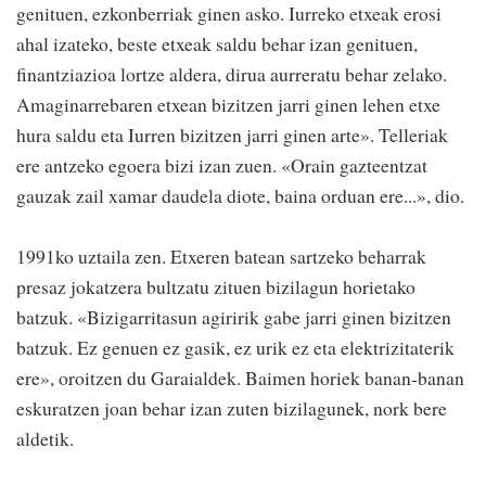
genituen, ezkonberriak ginen asko. Iurreko etxeak erosi
ahal izateko, beste etxeak saldu behar izan genituen,
finantziazioa lortze aldera, dirua aurreratu behar zelako.
Amaginarrebaren etxean bizitzen jarri ginen lehen etxe
hura saldu eta Iurren bizitzen jarri ginen arte». Telleriak
ere antzeko egoera bizi izan zuen. «Orain gazteentzat
gauzak zail xamar daudela diote, baina orduan ere...», dio.
1991ko uztaila zen. Etxeren batean sartzeko beharrak
presaz jokatzera bultzatu zituen bizilagun horietako
batzuk. «Bizigarritasun agiririk gabe jarri ginen bizitzen
batzuk. Ez genuen ez gasik, ez urik ez eta elektrizitaterik
ere», oroitzen du Garaialdek. Baimen horiek banan-banan
eskuratzen joan behar izan zuten bizilagunek, nork bere
aldetik.