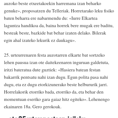
auzoko beste etxeetakoekin harremana izan beharko
genuke», proposatzen du Telleriak. Horretarako leku fisiko
baten beharra ere nabarmendu du: «Iurre Elkartea
laguntza handikoa da, baina horrek bere mugak ere baditu,
besteak beste, bazkide bat behar izaten delako. Bilerak
egin ahal izateko lekurik ez daukagu».
25. urteurrenaren festa auzotarren elkarte bat sortzeko
lehen pausua izan ote daitekeenaren inguruan galdetuta,
iritzi bateratua dute guztiek: «Hasiera batean festan
bakarrik pentsatu nahi izan dugu. Egun polita pasa nahi
dugu, eta ez dugu etorkizunerako beste helbururik jarri.
Horrelakorik etorriko bada, etorriko da, eta behar den
momentuan eseriko gara gaiaz hitz egiteko». Lehenengo
ekainaren 18a. Gero gerokoak.