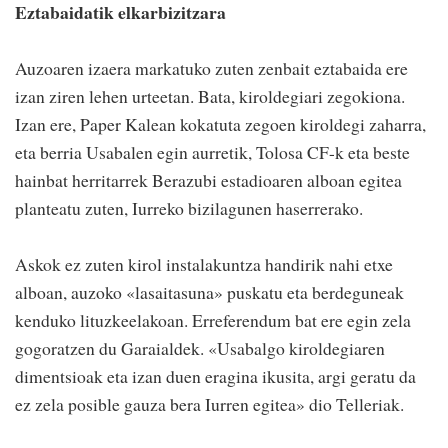
Eztabaidatik elkarbizitzara
Auzoaren izaera markatuko zuten zenbait eztabaida ere
izan ziren lehen urteetan. Bata, kiroldegiari zegokiona.
Izan ere, Paper Kalean kokatuta zegoen kiroldegi zaharra,
eta berria Usabalen egin aurretik, Tolosa CF-k eta beste
hainbat herritarrek Berazubi estadioaren alboan egitea
planteatu zuten, Iurreko bizilagunen haserrerako.
Askok ez zuten kirol instalakuntza handirik nahi etxe
alboan, auzoko «lasaitasuna» puskatu eta berdeguneak
kenduko lituzkeelakoan. Erreferendum bat ere egin zela
gogoratzen du Garaialdek. «Usabalgo kiroldegiaren
dimentsioak eta izan duen eragina ikusita, argi geratu da
ez zela posible gauza bera Iurren egitea» dio Telleriak.