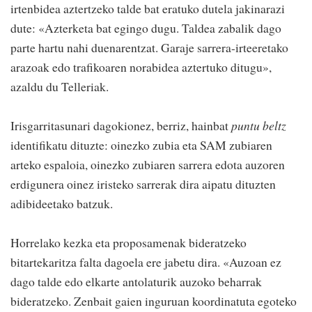
irtenbidea aztertzeko talde bat eratuko dutela jakinarazi
dute: «Azterketa bat egingo dugu. Taldea zabalik dago
parte hartu nahi duenarentzat. Garaje sarrera-irteeretako
arazoak edo trafikoaren norabidea aztertuko ditugu»,
azaldu du Telleriak.
Irisgarritasunari dagokionez, berriz, hainbat
puntu beltz
identifikatu dituzte: oinezko zubia eta SAM zubiaren
arteko espaloia, oinezko zubiaren sarrera edota auzoren
erdigunera oinez iristeko sarrerak dira aipatu dituzten
adibideetako batzuk.
Horrelako kezka eta proposamenak bideratzeko
bitartekaritza falta dagoela ere jabetu dira. «Auzoan ez
dago talde edo elkarte antolaturik auzoko beharrak
bideratzeko. Zenbait gaien inguruan koordinatuta egoteko