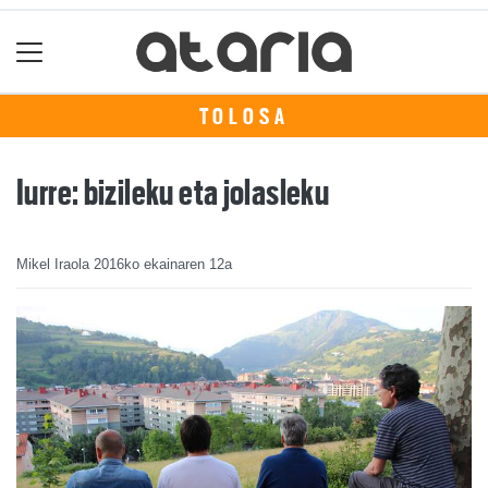
TOLOSA
Iurre: bizileku eta jolasleku
Mikel Iraola
2016ko ekainaren 12a