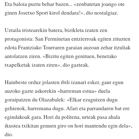
Eta baloia puztu behar bazen... «zenbatetan joango ote
ginen Josetxo Sport kirol dendara!», dio nostalgiaz.
Uztaila iristearekin batera, bizikleta izaten zen
protagonista: San Ferminetan entzierroak egiten zituzten
edota Frantziako Tourraren garaian auzoan zehar itzuliak
antolatzen ziren. «Bizitu egiten genituen, benetako
txapelketak izaten ziren», dio gazteak.
Hainbeste orduz jolasten ibili izanari esker, gaur egun
auzoko gazte askorekin «harreman estua» duela
goraipatzen du Olazabalek: «Elkar ezagutzen dugu
gehienok, harremana dugu. Afari eta parrandaren bat ere
egindakoak gara. Hori da politena, urteak pasa ahala
ikustea txikitan genuen giro on hori mantendu egin dela»,
dio.