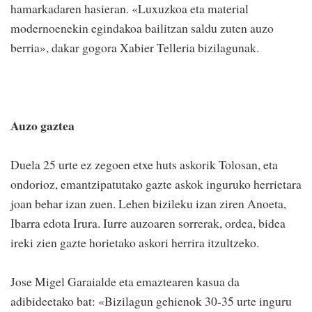
hamarkadaren hasieran. «Luxuzkoa eta material
modernoenekin egindakoa bailitzan saldu zuten auzo
berria», dakar gogora Xabier Telleria bizilagunak.
Auzo gaztea
Duela 25 urte ez zegoen etxe huts askorik Tolosan, eta
ondorioz, emantzipatutako gazte askok inguruko herrietara
joan behar izan zuen. Lehen bizileku izan ziren Anoeta,
Ibarra edota Irura. Iurre auzoaren sorrerak, ordea, bidea
ireki zien gazte horietako askori herrira itzultzeko.
Jose Migel Garaialde eta emaztearen kasua da
adibideetako bat: «Bizilagun gehienok 30-35 urte inguru