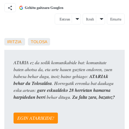
Gehitu gaitzazu Googlen
Entzun
Itzuli
Erraztu
IRITZIA
TOLOSA
ATARIA ez da soilik komunikabide bat: komunitate
baten ahotsa da, eta urte hauen guztien ondoren, zuen
babesa behar dugu, inoiz baino gehiago:
ATARIAk
behar du Tolosaldea
. Horregatik erronka bat daukagu
esku artean:
gure eskualdeko 28 herrietan hamarna
harpidedun berri
behar ditugu.
Zu falta zara, bazatoz?
EGIN ATARIKIDE!