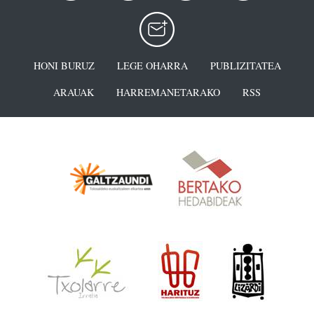
HONI BURUZ
LEGE OHARRA
PUBLIZITATEA
ARAUAK
HARREMANETARAKO
RSS