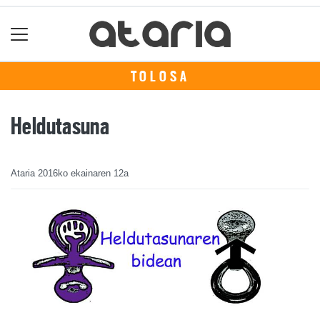
TOLOSA
Heldutasuna
Ataria
2016ko ekainaren 12a