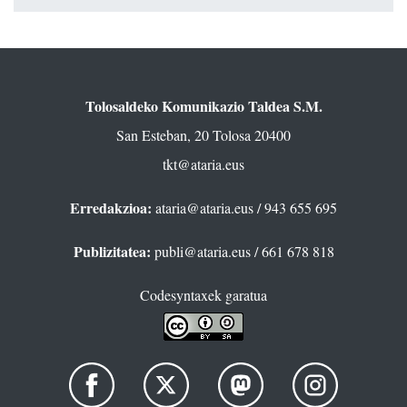
Tolosaldeko Komunikazio Taldea S.M.
San Esteban, 20 Tolosa 20400
tkt@ataria.eus
Erredakzioa:
ataria@ataria.eus
/ 943 655 695
Publizitatea:
publi@ataria.eus
/ 661 678 818
Codesyntaxek garatua