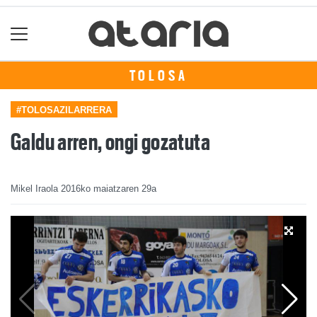
TOLOSA
#TOLOSAZILARRERA
Galdu arren, ongi gozatuta
Mikel Iraola
2016ko maiatzaren 29a