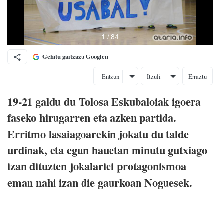
Gehitu gaitzazu Googlen
Entzun
Itzuli
Erraztu
19-21 galdu du Tolosa Eskubaloiak igoera
faseko hirugarren eta azken partida.
Erritmo lasaiagoarekin jokatu du talde
urdinak, eta egun hauetan minutu gutxiago
izan dituzten jokalariei protagonismoa
eman nahi izan die gaurkoan Noguesek.