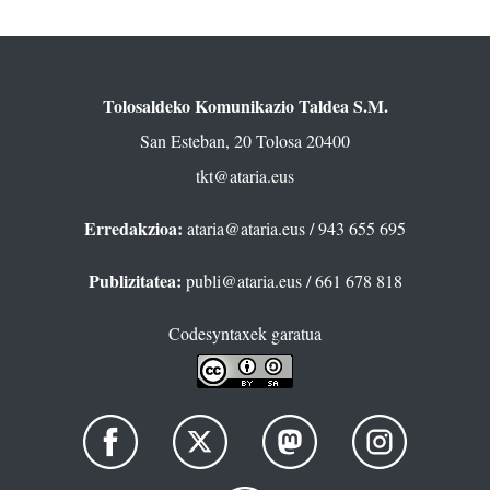
Tolosaldeko Komunikazio Taldea S.M.
San Esteban, 20 Tolosa 20400
tkt@ataria.eus
Erredakzioa:
ataria@ataria.eus
/ 943 655 695
Publizitatea:
publi@ataria.eus
/ 661 678 818
Codesyntaxek garatua