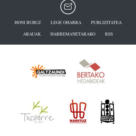
HONI BURUZ
LEGE OHARRA
PUBLIZITATEA
ARAUAK
HARREMANETARAKO
RSS