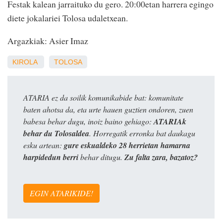
Festak kalean jarraituko du gero. 20:00etan harrera egingo
diete jokalariei Tolosa udaletxean.
Argazkiak: Asier Imaz
KIROLA
TOLOSA
ATARIA ez da soilik komunikabide bat: komunitate
baten ahotsa da, eta urte hauen guztien ondoren, zuen
babesa behar dugu, inoiz baino gehiago:
ATARIAk
behar du Tolosaldea
. Horregatik erronka bat daukagu
esku artean:
gure eskualdeko 28 herrietan hamarna
harpidedun berri
behar ditugu.
Zu falta zara, bazatoz?
EGIN ATARIKIDE!