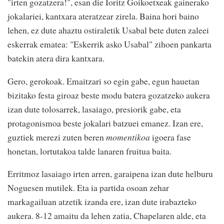
"irten gozatzera!", esan die Ioritz Goikoetxeak gainerako
jokalariei, kantxara ateratzear zirela. Baina hori baino
lehen, ez dute ahaztu ostiraletik Usabal bete duten zaleei
eskerrak ematea: "Eskerrik asko Usabal" zihoen pankarta
batekin atera dira kantxara.
Gero, gerokoak. Emaitzari so egin gabe, egun hauetan
bizitako festa giroaz beste modu batera gozatzeko aukera
izan dute tolosarrek, lasaiago, presiorik gabe, eta
protagonismoa beste jokalari batzuei emanez. Izan ere,
guztiek merezi zuten beren
momentikoa
igoera fase
honetan, lortutakoa talde lanaren fruitua baita.
Erritmoz lasaiago irten arren, garaipena izan dute helburu
Noguesen mutilek. Eta ia partida osoan zehar
markagailuan atzetik izanda ere, izan dute irabazteko
aukera. 8-12 amaitu da lehen zatia, Chapelaren alde, eta