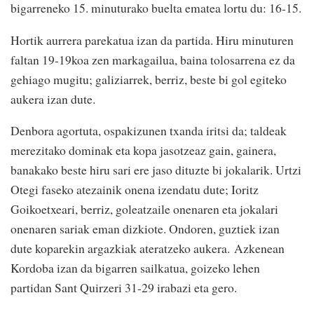
bigarreneko 15. minuturako buelta ematea lortu du: 16-15.
Hortik aurrera parekatua izan da partida. Hiru minuturen
faltan 19-19koa zen markagailua, baina tolosarrena ez da
gehiago mugitu; galiziarrek, berriz, beste bi gol egiteko
aukera izan dute.
Denbora agortuta, ospakizunen txanda iritsi da; taldeak
merezitako dominak eta kopa jasotzeaz gain, gainera,
banakako beste hiru sari ere jaso dituzte bi jokalarik. Urtzi
Otegi faseko atezainik onena izendatu dute; Ioritz
Goikoetxeari, berriz, goleatzaile onenaren eta jokalari
onenaren sariak eman dizkiote. Ondoren, guztiek izan
dute koparekin argazkiak ateratzeko aukera. Azkenean
Kordoba izan da bigarren sailkatua, goizeko lehen
partidan Sant Quirzeri 31-29 irabazi eta gero.