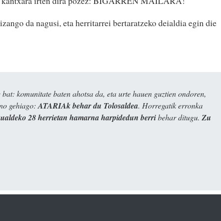
ak kantxara irten dira pozez: BIGARREN MAILARA!
 izango da nagusi, eta herritarrei bertaratzeko deialdia egin die
bat: komunitate baten ahotsa da, eta urte hauen guztien ondoren,
ino gehiago:
ATARIAk behar du Tolosaldea
. Horregatik erronka
kualdeko 28 herrietan hamarna harpidedun berri
behar ditugu.
Zu