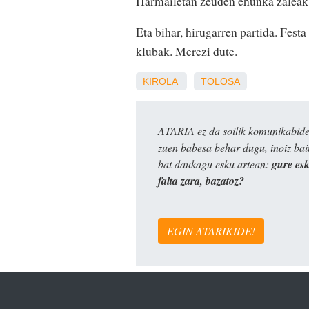
Harmailetan zeuden ehunka zale
Eta bihar, hirugarren partida. Festa
klubak. Merezi dute.
KIROLA
TOLOSA
ATARIA ez da soilik komunikabide 
zuen babesa behar dugu, inoiz ba
bat daukagu esku artean:
gure es
falta zara, bazatoz?
EGIN ATARIKIDE!