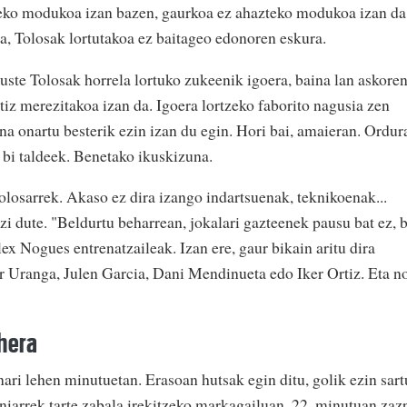
zeko modukoa izan bazen, gaurkoa ez ahazteko modukoa izan da
da, Tolosak lortutakoa ez baitageo edonoren eskura.
 uste Tolosak horrela lortuko zukeenik igoera, baina lan askore
iz merezitakoa izan da. Igoera lortzeko faborito nagusia zen
na onartu besterik ezin izan du egin. Hori bai, amaieran. Ordur
e bi taldeek. Benetako ikuskizuna.
tolosarrek. Akaso ez dira izango indartsuenak, teknikoenak...
i dute. "Beldurtu beharrean, jokalari gazteenek pausu bat ez, b
ex Nogues entrenatzaileak. Izan ere, gaur bikain aritu dira
 Uranga, Julen Garcia, Dani Mendinueta edo Iker Ortiz. Eta n
hera
inari lehen minutuetan. Erasoan hutsak egin ditu, golik ezin sart
luniarrek tarte zabala irekitzeko markagailuan. 22. minutuan zaz