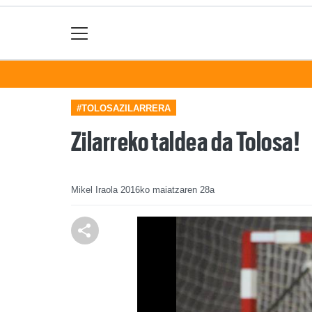
#TOLOSAZILARRERA
Zilarreko taldea da Tolosa!
Mikel Iraola
2016ko maiatzaren 28a