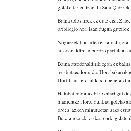
goleko tartea izan du Sant Quirzek
Baina tolosarrek ez dute etsi. Zalee
pribilegio hori izan dugun gutxiok,
Noguesek hutsartea eskatu du, eta t
atsedenaldirako berriro partidan sa
Baina atsedenaldirik egon ez balitz
berdintzea lortu du. Hori bakarrik 
Hortik aurrera, aldapan behera ziho
Hainbat minutuz bi jokalari gutxiag
mantentzea lortu du. Lau goleko ald
ordea, azken minutuetan asko estut
Beteranoenek, ordea, ondo gidatu di