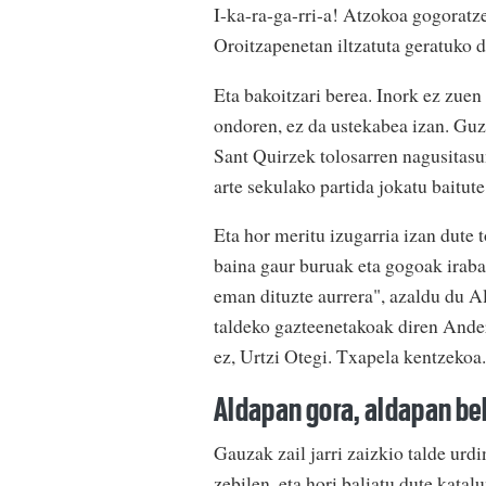
I-ka-ra-ga-rri-a! Atzokoa gogorat
Oroitzapenetan iltzatuta geratuko 
Eta bakoitzari berea. Inork ez zuen
ondoren, ez da ustekabea izan. Guzt
Sant Quirzek tolosarren nagusitasu
arte sekulako partida jokatu baitut
Eta hor meritu izugarria izan dute 
baina gaur buruak eta gogoak irabaz
eman dituzte aurrera", azaldu du Al
taldeko gazteenetakoak diren Ander
ez, Urtzi Otegi. Txapela kentzekoa.
Aldapan gora, aldapan be
Gauzak zail jarri zaizkio talde urd
zebilen, eta hori baliatu dute kata