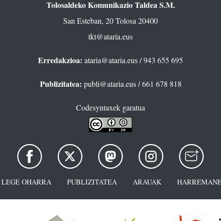
Tolosaldeko Komunikazio Taldea S.M.
San Esteban, 20 Tolosa 20400
tkt@ataria.eus
Erredakzioa:
ataria@ataria.eus
/ 943 655 695
Publizitatea:
publi@ataria.eus
/ 661 678 818
Codesyntaxek garatua
LEGE OHARRA
PUBLIZITATEA
ARAUAK
HARREMANE