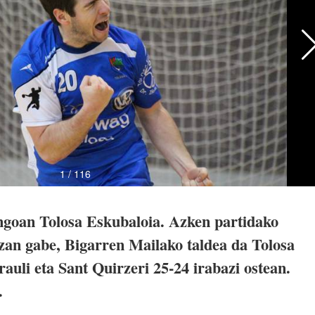
ingoan Tolosa Eskubaloia. Azken partidako
izan gabe, Bigarren Mailako taldea da Tolosa
auli eta Sant Quirzeri 25-24 irabazi ostean.
a.