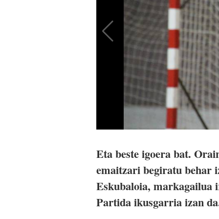
Eta beste igoera bat. Ora
emaitzari begiratu behar 
Eskubaloia, markagailua ir
Partida ikusgarria izan d