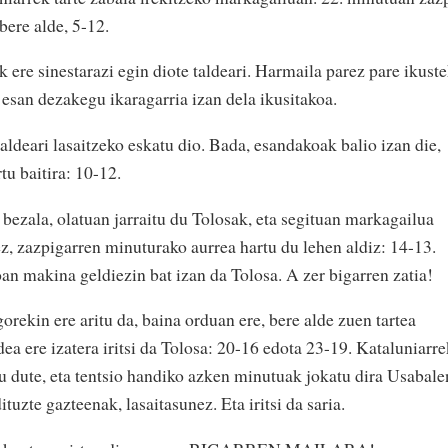
 bere alde, 5-12.
k ere sinestarazi egin diote taldeari. Harmaila parez pare ikust
 esan dezakegu ikaragarria izan dela ikusitakoa.
aldeari lasaitzeko eskatu dio. Bada, esandakoak balio izan die,
rtu baitira: 10-12.
 bezala, olatuan jarraitu du Tolosak, eta segituan markagailua
ez, zazpigarren minuturako aurrea hartu du lehen aldiz: 14-13.
an makina geldiezin bat izan da Tolosa. A zer bigarren zatia!
orekin ere aritu da, baina orduan ere, bere alde zuen tartea
ea ere izatera iritsi da Tolosa: 20-16 edota 23-19. Kataluniarre
u dute, eta tentsio handiko azken minutuak jokatu dira Usabale
tuzte gazteenak, lasaitasunez. Eta iritsi da saria.