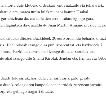
a aitortu dute klubeko ordezkari, entrenatzaile eta jokalariek.
eskatu diete, marea urdin bilakatu nahi baitute Usabal.
garrantzitsua da, eta zaila den arren, saiatu egingo gara.
tan laguntzea da», azaldu du Juan Martin Amiano presidenteak
ak salduko dituzte. Bazkideek 20 euro ordaindu beharko dituzt
riz, 10 eurokoak izango dira publikoarentzat, eta bazkideek 7
itarte, bazkideek erosi ahal izango dituzte txartelak, eta
tu ahal izango ditu Shanti Kirolak dendan eta, Irrintzi eta Orbe
aude tolosarrak, hori dela eta, sarrerarik gabe geratu
iko dute kiroldegiaren kanpoaldean, partidak zuzenean jarraitu
orpresa gehiago iragarri dituzte.