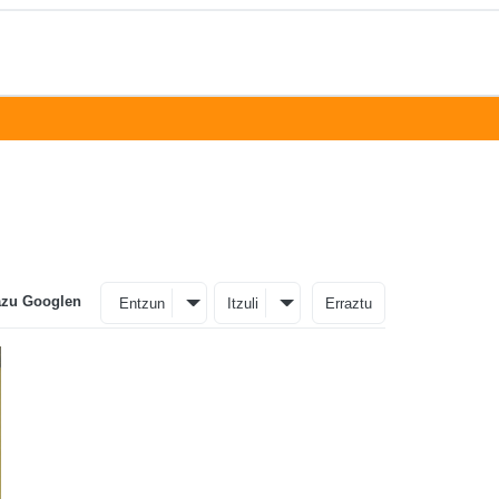
azu Googlen
Entzun
Itzuli
Erraztu