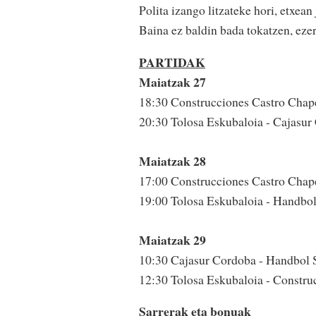
Polita izango litzateke hori, etxea
Baina ez baldin bada tokatzen, ezer
PARTIDAK
Maiatzak 27
18:30 Construcciones Castro Chap
20:30 Tolosa Eskubaloia - Cajasur
Maiatzak 28
17:00 Construcciones Castro Chap
19:00 Tolosa Eskubaloia - Handbol
Maiatzak 29
10:30 Cajasur Cordoba - Handbol 
12:30 Tolosa Eskubaloia - Constru
Sarrerak eta bonuak