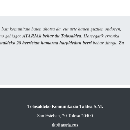
bat: komunitate baten ahotsa da, eta urte hauen guztien ondoren,
ino gehiago:
ATARIAk behar du Tolosaldea
. Horregatik erronka
kualdeko 28 herrietan hamarna harpidedun berri
behar ditugu.
Zu
Tolosaldeko Komunikazio Taldea S.M.
San Esteban, 20 Tolosa 20400
tkt@ataria.eus