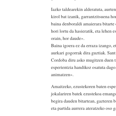
Iazko taldearekin alderatuta, aurte
kirol bat izanik, garrantzitsuena ho
baina denboraldi amaierara bitarte 
hori lortu da hasieratik, eta lehen 
orain, hor daude».
Baina igoera ez da erraza izango, 
aurkari gogorrak dira guztiak. Sant
Cordoba diru asko mugitzen duen ta
esperientzia handikoz osatuta dago.
animatzen».
Amaitzeko, ezustekoren baten esper
jokalariren batek ezustekoa emango 
begira dauden bitartean, gazteren ba
eta partida aurrera ateratzeko oso g