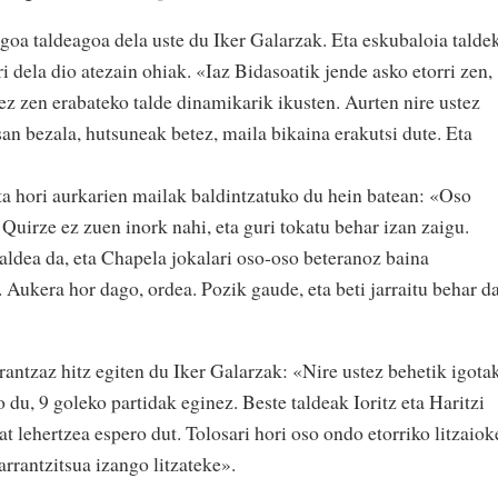
ngoa taldeagoa dela uste du Iker Galarzak. Eta eskubaloia talde
ri dela dio atezain ohiak. «Iaz Bidasoatik jende asko etorri zen,
ez zen erabateko talde dinamikarik ikusten. Aurten nire ustez
esan bezala, hutsuneak betez, maila bikaina erakutsi dute. Eta
eta hori aurkarien mailak baldintzatuko du hein batean: «Oso
 Quirze ez zuen inork nahi, eta guri tokatu behar izan zaigu.
ldea da, eta Chapela jokalari oso-oso beteranoz baina
 Aukera hor dago, ordea. Pozik gaude, eta beti jarraitu behar d
antzaz hitz egiten du Iker Galarzak: «Nire ustez behetik igota
du, 9 goleko partidak eginez. Beste taldeak Ioritz eta Haritzi
t lehertzea espero dut. Tolosari hori oso ondo etorriko litzaiok
arrantzitsua izango litzateke».