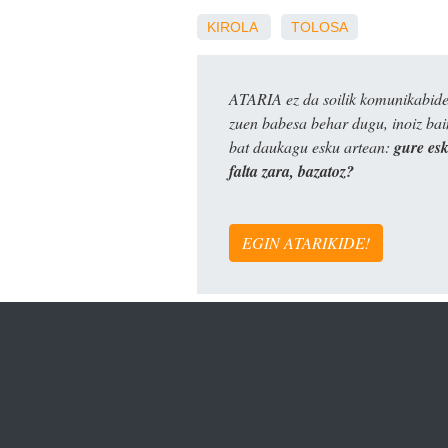
KIROLA
TOLOSA
ATARIA ez da soilik komunikabide 
zuen babesa behar dugu, inoiz ba
bat daukagu esku artean:
gure es
falta zara, bazatoz?
EGIN ATARIKIDE!