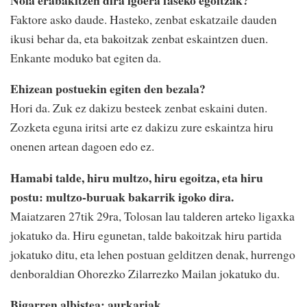
Faktore asko daude. Hasteko, zenbat eskatzaile dauden
ikusi behar da, eta bakoitzak zenbat eskaintzen duen.
Enkante moduko bat egiten da.
Ehizean postuekin egiten den bezala?
Hori da. Zuk ez dakizu besteek zenbat eskaini duten.
Zozketa eguna iritsi arte ez dakizu zure eskaintza hiru
onenen artean dagoen edo ez.
Hamabi talde, hiru multzo, hiru egoitza, eta hiru
postu: multzo-buruak bakarrik igoko dira.
Maiatzaren 27tik 29ra, Tolosan lau talderen arteko ligaxka
jokatuko da. Hiru egunetan, talde bakoitzak hiru partida
jokatuko ditu, eta lehen postuan gelditzen denak, hurrengo
denboraldian Ohorezko Zilarrezko Mailan jokatuko du.
Bigarren albistea: aurkariak.