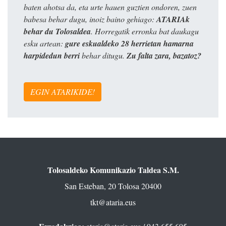
baten ahotsa da, eta urte hauen guztien ondoren, zuen
babesa behar dugu, inoiz baino gehiago:
ATARIAk
behar du Tolosaldea
. Horregatik erronka bat daukagu
esku artean:
gure eskualdeko 28 herrietan hamarna
harpidedun berri
behar ditugu.
Zu falta zara, bazatoz?
EGIN ATARIKIDE!
Tolosaldeko Komunikazio Taldea S.M.
San Esteban, 20 Tolosa 20400
tkt@ataria.eus