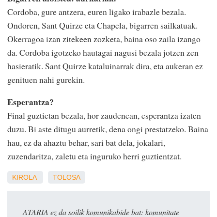
Cordoba, gure antzera, euren ligako irabazle bezala.
Ondoren, Sant Quirze eta Chapela, bigarren sailkatuak.
Okerragoa izan zitekeen zozketa, baina oso zaila izango
da. Cordoba igotzeko hautagai nagusi bezala jotzen zen
hasieratik. Sant Quirze kataluinarrak dira, eta aukeran ez
genituen nahi gurekin.
Esperantza?
Final guztietan bezala, hor zaudenean, esperantza izaten
duzu. Bi aste ditugu aurretik, dena ongi prestatzeko. Baina
hau, ez da ahaztu behar, sari bat dela, jokalari,
zuzendaritza, zaletu eta inguruko herri guztientzat.
KIROLA
TOLOSA
ATARIA ez da soilik komunikabide bat: komunitate