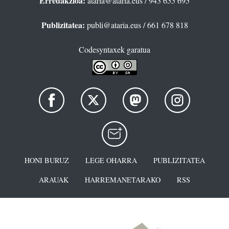
Erredakzioa:
ataria@ataria.eus
/ 943 655 695
Publizitatea:
publi@ataria.eus
/ 661 678 818
Codesyntaxek garatua
HONI BURUZ
LEGE OHARRA
PUBLIZITATEA
ARAUAK
HARREMANETARAKO
RSS