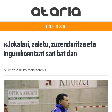
TOLOSA
«Jokalari, zaletu, zuzendaritza eta
ingurukoentzat sari bat da»
A. Imaz
2016ko maiatzaren 11