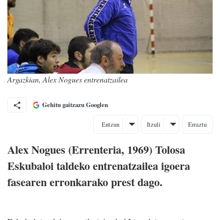
Argazkian, Alex Nogues entrenatzailea
Gehitu gaitzazu Googlen
Entzun
Itzuli
Erraztu
Alex Nogues (Errenteria, 1969) Tolosa
Eskubaloi taldeko entrenatzailea igoera
fasearen erronkarako prest dago.