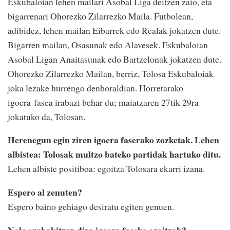
Eskubaloian lehen mailari Asobal Liga deitzen zaio, eta
bigarrenari Ohorezko Zilarrezko Maila. Futbolean,
adibidez, lehen mailan Eibarrek edo Realak jokatzen dute.
Bigarren mailan, Osasunak edo Alavesek. Eskubaloian
Asobal Ligan Anaitasunak edo Bartzelonak jokatzen dute.
Ohorezko Zilarrezko Mailan, berriz, Tolosa Eskubaloiak
joka lezake hurrengo denboraldian. Horretarako
igoera fasea irabazi behar du; maiatzaren 27tik 29ra
jokatuko da, Tolosan.
Herenegun egin ziren igoera faserako zozketak. Lehen
albistea: Tolosak multzo bateko partidak hartuko ditu.
Lehen albiste positiboa: egoitza Tolosara ekarri izana.
Espero al zenuten?
Espero baino gehiago desiratu egiten genuen.
Nola erabakitzen dira igoera faseko egoitzak?