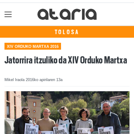
TOLOSA
XIV ORDUKO MARTXA 2016
Jatorrira itzuliko da XIV Orduko Martxa
Mikel Iraola
2016ko apirilaren 13a