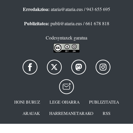
Erredakzioa:
ataria@ataria.eus
/ 943 655 695
Publizitatea:
publi@ataria.eus
/ 661 678 818
Codesyntaxek garatua
HONI BURUZ
LEGE OHARRA
PUBLIZITATEA
ARAUAK
HARREMANETARAKO
RSS