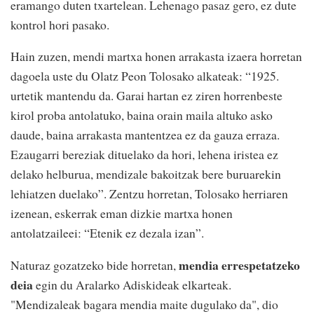
eramango duten txartelean. Lehenago pasaz gero, ez dute
kontrol hori pasako.
Hain zuzen, mendi martxa honen arrakasta izaera horretan
dagoela uste du Olatz Peon Tolosako alkateak: “1925.
urtetik mantendu da. Garai hartan ez ziren horrenbeste
kirol proba antolatuko, baina orain maila altuko asko
daude, baina arrakasta mantentzea ez da gauza erraza.
Ezaugarri bereziak dituelako da hori, lehena iristea ez
delako helburua, mendizale bakoitzak bere buruarekin
lehiatzen duelako”. Zentzu horretan, Tolosako herriaren
izenean, eskerrak eman dizkie martxa honen
antolatzaileei: “Etenik ez dezala izan”.
mendia errespetatzeko
Naturaz gozatzeko bide horretan,
deia
egin du Aralarko Adiskideak elkarteak.
"Mendizaleak bagara mendia maite dugulako da", dio