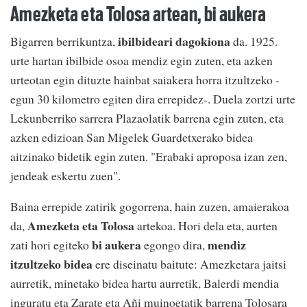
Amezketa eta Tolosa artean, bi aukera
ibilbideari dagokiona
Bigarren berrikuntza,
da. 1925.
urte hartan ibilbide osoa mendiz egin zuten, eta azken
urteotan egin dituzte hainbat saiakera horra itzultzeko -
egun 30 kilometro egiten dira errepidez-. Duela zortzi urte
Lekunberriko sarrera Plazaolatik barrena egin zuten, eta
azken edizioan San Migelek Guardetxerako bidea
aitzinako bidetik egin zuten. "Erabaki aproposa izan zen,
jendeak eskertu zuen".
Baina errepide zatirik gogorrena, hain zuzen, amaierakoa
Amezketa eta Tolosa
da,
artekoa. Hori dela eta, aurten
bi aukera
mendiz
zati hori egiteko
egongo dira,
itzultzeko bidea
ere diseinatu baitute: Amezketara jaitsi
aurretik, minetako bidea hartu aurretik, Balerdi mendia
inguratu eta Zarate eta Añi muinoetatik barrena Tolosara