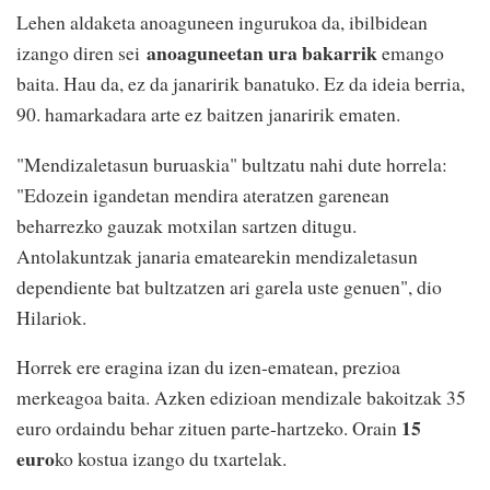
Lehen aldaketa anoaguneen ingurukoa da, ibilbidean
anoaguneetan ura bakarrik
izango diren sei
emango
baita. Hau da, ez da janaririk banatuko. Ez da ideia berria,
90. hamarkadara arte ez baitzen janaririk ematen.
"Mendizaletasun buruaskia" bultzatu nahi dute horrela:
"Edozein igandetan mendira ateratzen garenean
beharrezko gauzak motxilan sartzen ditugu.
Antolakuntzak janaria ematearekin mendizaletasun
dependiente bat bultzatzen ari garela uste genuen", dio
Hilariok.
Horrek ere eragina izan du izen-ematean, prezioa
merkeagoa baita. Azken edizioan mendizale bakoitzak 35
15
euro ordaindu behar zituen parte-hartzeko. Orain
euro
ko kostua izango du txartelak.