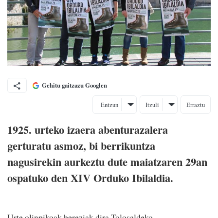
Gehitu gaitzazu Googlen
Entzun
Itzuli
Erraztu
1925. urteko izaera abenturazalera
gerturatu asmoz, bi berrikuntza
nagusirekin aurkeztu dute maiatzaren 29an
ospatuko den XIV Orduko Ibilaldia.
Urte olinpikoak bereziak dira Tolosaldeko