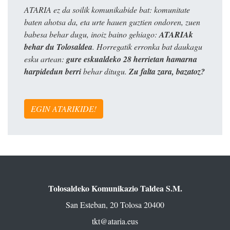
ATARIA ez da soilik komunikabide bat: komunitate
baten ahotsa da, eta urte hauen guztien ondoren, zuen
babesa behar dugu, inoiz baino gehiago:
ATARIAk
behar du Tolosaldea
. Horregatik erronka bat daukagu
esku artean:
gure eskualdeko 28 herrietan hamarna
harpidedun berri
behar ditugu.
Zu falta zara, bazatoz?
EGIN ATARIKIDE!
Tolosaldeko Komunikazio Taldea S.M.
San Esteban, 20 Tolosa 20400
tkt@ataria.eus