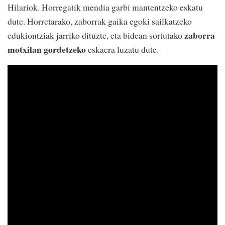
Hilariok. Horregatik mendia garbi mantentzeko eskatu
dute. Horretarako, zaborrak gaika egoki sailkatzeko
zaborra
edukiontziak jarriko dituzte, eta bidean sortutako
motxilan gordetzeko
eskaera luzatu dute.