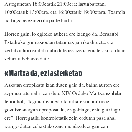
Astegunetan 18:00etatik 21:00era; larunbatetan,
10:00etatik 13:00era, eta 16:00etatik 19:00etara. Txartela
hartu gabe ezingo da parte hartu.
Horrez gain, lo egiteko aukera ere izango da. Berazubi
Estadioko gimnasioetan tatamiak jarriko dituzte, eta
zerbitzu hori erabili nahi dutenek izena ematerako orduan
zehaztu beharko dute.
«Martxa da, ez lasterketa»
Askotan errepikatu izan duten gaia da, baina aurten ere
ez dela
azpimarratu nahi izan dute XIV Orduko Martxa
lehia bat
naturaz
, “lagunartean edo familiarekin,
gozatzeko
egun aproposa da, ez gehiago, ezta gutxiago
ere”. Horregatik, kontroletatik zein ordutan pasa ahal
izango duten zehaztuko zaie mendizaleei gainean