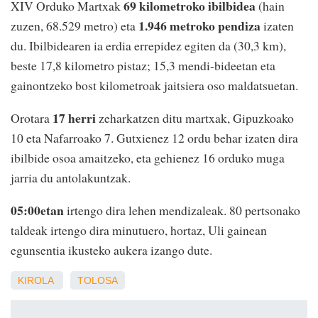
69 kilometroko ibilbidea
XIV Orduko Martxak
(hain
1.946 metroko pendiza
zuzen, 68.529 metro) eta
izaten
du. Ibilbidearen ia erdia errepidez egiten da (30,3 km),
beste 17,8 kilometro pistaz; 15,3 mendi-bideetan eta
gainontzeko bost kilometroak jaitsiera oso maldatsuetan.
17 herri
Orotara
zeharkatzen ditu martxak, Gipuzkoako
10 eta Nafarroako 7. Gutxienez 12 ordu behar izaten dira
ibilbide osoa amaitzeko, eta gehienez 16 orduko muga
jarria du antolakuntzak.
05:00etan
irtengo dira lehen mendizaleak. 80 pertsonako
taldeak irtengo dira minutuero, hortaz, Uli gainean
egunsentia ikusteko aukera izango dute.
KIROLA
TOLOSA