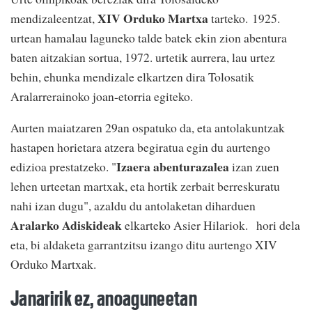
XIV Orduko Martxa
mendizaleentzat,
tarteko. 1925.
urtean hamalau laguneko talde batek ekin zion abentura
baten aitzakian sortua, 1972. urtetik aurrera, lau urtez
behin, ehunka mendizale elkartzen dira Tolosatik
Aralarrerainoko joan-etorria egiteko.
Aurten maiatzaren 29an ospatuko da, eta antolakuntzak
hastapen horietara atzera begiratua egin du aurtengo
Izaera abenturazalea
edizioa prestatzeko. "
izan zuen
lehen urteetan martxak, eta hortik zerbait berreskuratu
nahi izan dugu", azaldu du antolaketan diharduen
Aralarko Adiskideak
elkarteko Asier Hilariok. hori dela
eta, bi aldaketa garrantzitsu izango ditu aurtengo XIV
Orduko Martxak.
Janaririk ez, anoaguneetan