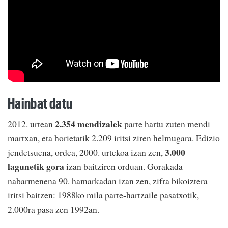
Hainbat datu
2.354 mendizalek
2012. urtean
parte hartu zuten mendi
martxan, eta horietatik 2.209 iritsi ziren helmugara. Edizio
3.000
jendetsuena, ordea, 2000. urtekoa izan zen,
lagunetik gora
izan baitziren orduan. Gorakada
nabarmenena 90. hamarkadan izan zen, zifra bikoiztera
iritsi baitzen: 1988ko mila parte-hartzaile pasatxotik,
2.000ra pasa zen 1992an.