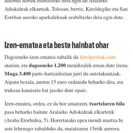
autobus horiek erabiltzeko deia egin du Aralarko
Adiskideak elkarteak. Tolosan, berriz, Kiroldegiko eta San
Esteban auzoko aparkalekuak erabiltzeko deia egin dute.
Izen-ematea eta beste hainbat ohar
Dagoeneko izen-ematea zabalik da
kirolprobak.com
dagoeneko 1.200
atarian, eta
mendizalek eman dute izena.
Muga 3.400
parte-hartzaileetan jarri du antolakuntzak.
Aipatu bezala, aurten 15 euro ordaindu beharko dira, eta
trukean kamiseta bat jasoko dute opari.
txartelaren bila
Izen-ematea, ordea, ez da hor amaitzen,
pasa beharko baitute Aralarko Adiskideak elkartetik
(Araba Etorbidea, 5). Horretarako epea mendi martxa bi
aste lehenago zabalduko da, maiatzaren 15etik aurrera.