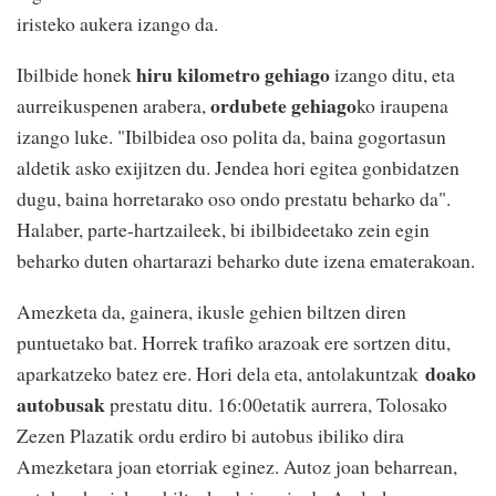
iristeko aukera izango da.
hiru kilometro gehiago
Ibilbide honek
izango ditu, eta
ordubete gehiago
aurreikuspenen arabera,
ko iraupena
izango luke. "Ibilbidea oso polita da, baina gogortasun
aldetik asko exijitzen du. Jendea hori egitea gonbidatzen
dugu, baina horretarako oso ondo prestatu beharko da".
Halaber, parte-hartzaileek, bi ibilbideetako zein egin
beharko duten ohartarazi beharko dute izena ematerakoan.
Amezketa da, gainera, ikusle gehien biltzen diren
puntuetako bat. Horrek trafiko arazoak ere sortzen ditu,
doako
aparkatzeko batez ere. Hori dela eta, antolakuntzak
autobusak
prestatu ditu. 16:00etatik aurrera, Tolosako
Zezen Plazatik ordu erdiro bi autobus ibiliko dira
Amezketara joan etorriak eginez. Autoz joan beharrean,