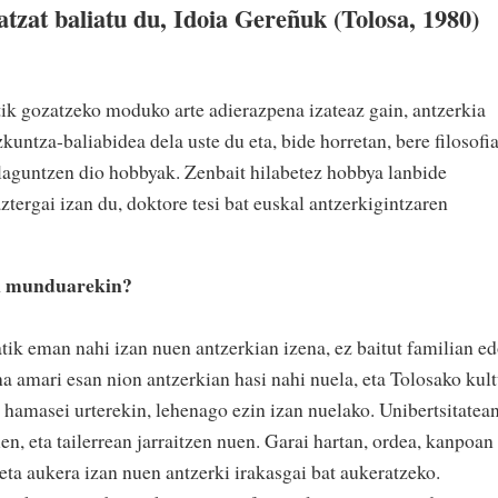
natzat baliatu du, Idoia Gereñuk (Tolosa, 1980)
tik gozatzeko moduko arte adierazpena izateaz gain, antzerkia
zkuntza-baliabidea dela uste du eta, bide horretan, bere filosofi
 laguntzen dio hobbyak. Zenbait hilabetez hobbya lanbide
 aztergai izan du, doktore tesi bat euskal antzerkigintzaren
ki munduarekin?
atik eman nahi izan nuen antzerkian izena, ez baitut familian e
na amari esan nion antzerkian hasi nahi nuela, eta Tolosako kult
 hamasei urterekin, lehenago ezin izan nuelako. Unibertsitatean
uen, eta tailerrean jarraitzen nuen. Garai hartan, ordea, kanpoan
 eta aukera izan nuen antzerki irakasgai bat aukeratzeko.