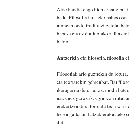
Alde handia dago bien artean: bat i
bada. Filosofia ikasteko babes oso
nionean ondo iruditu zitzaiola, bai
babesa eta ez dut inolako zailtasu
baino.
Antzerkia eta filosofia, filosofia 
Filosofiak arlo guztiekin du lotura,
eta teoriarekin gehienbat. Bai filos
ikaragarria dute, beraz, modu bater
naizenez geroztik, egin izan ditut 
erakartzen ditu, formatu teorikotik 
beren gaitasun batzuk erakusteko se
dut.