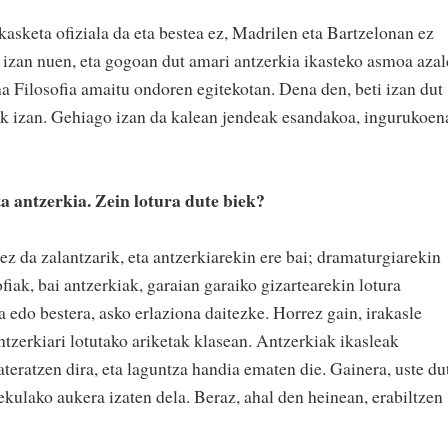
kasketa ofiziala da eta bestea ez, Madrilen eta Bartzelonan ez
a izan nuen, eta gogoan dut amari antzerkia ikasteko asmoa aza
na Filosofia amaitu ondoren egitekotan. Dena den, beti izan dut
nik izan. Gehiago izan da kalean jendeak esandakoa, ingurukoen
eta antzerkia. Zein lotura dute biek?
 ez da zalantzarik, eta antzerkiarekin ere bai; dramaturgiarekin
ofiak, bai antzerkiak, garaian garaiko gizartearekin lotura
a edo bestera, asko erlaziona daitezke. Horrez gain, irakasle
antzerkiari lotutako ariketak klasean. Antzerkiak ikasleak
ateratzen dira, eta laguntza handia ematen die. Gainera, uste du
kulako aukera izaten dela. Beraz, ahal den heinean, erabiltzen