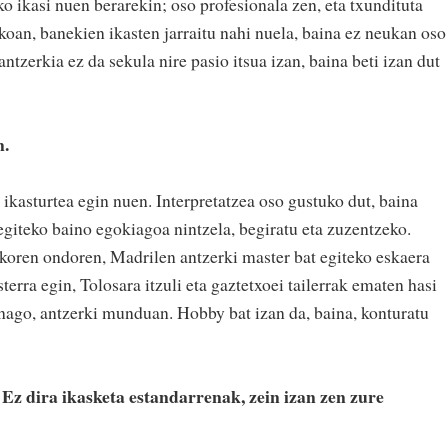
ko ikasi nuen berarekin; oso profesionala zen, eta txundituta
koan, banekien ikasten jarraitu nahi nuela, baina ez neukan oso
antzerkia ez da sekula nire pasio itsua izan, baina beti izan dut
n.
 ikasturtea egin nuen. Interpretatzea oso gustuko dut, baina
egiteko baino egokiagoa nintzela, begiratu eta zuzentzeko.
skoren ondoren, Madrilen antzerki master bat egiteko eskaera
erra egin, Tolosara itzuli eta gaztetxoei tailerrak ematen hasi
onago, antzerki munduan. Hobby bat izan da, baina, konturatu
. Ez dira ikasketa estandarrenak, zein izan zen zure