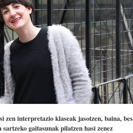
 zen interpretazio klaseak jasotzen, baina, bes
 sartzeko gaitasunak pilatzen hasi zenez