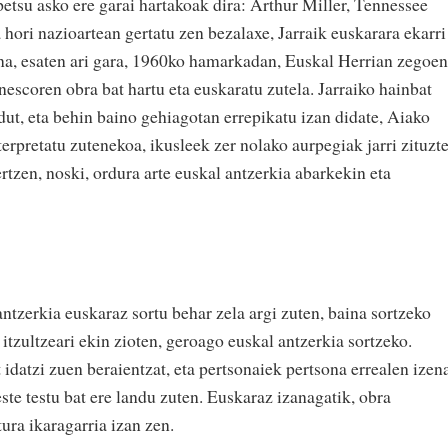
petsu asko ere garai hartakoak dira: Arthur Miller, Tennessee
 hori nazioartean gertatu zen bezalaxe, Jarraik euskarara ekarri
aina, esaten ari gara, 1960ko hamarkadan, Euskal Herrian zegoen
escoren obra bat hartu eta euskaratu zutela. Jarraiko hainbat
dut, eta behin baino gehiagotan errepikatu izan didate, Aiako
erpretatu zutenekoa, ikusleek zer nolako aurpegiak jarri zituzt
ertzen, noski, ordura arte euskal antzerkia abarkekin eta
antzerkia euskaraz sortu behar zela argi zuten, baina sortzeko
 itzultzeari ekin zioten, geroago euskal antzerkia sortzeko.
 idatzi zuen beraientzat, eta pertsonaiek pertsona errealen izen
te testu bat ere landu zuten. Euskaraz izanagatik, obra
tura ikaragarria izan zen.