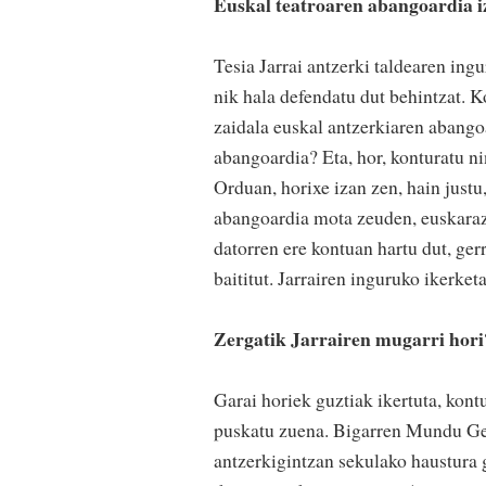
Euskal teatroaren abangoardia iz
Tesia Jarrai antzerki taldearen ing
nik hala defendatu dut behintzat. K
zaidala euskal antzerkiaren abango
abangoardia? Eta, hor, konturatu ni
Orduan, horixe izan zen, hain just
abangoardia mota zeuden, euskaraz 
datorren ere kontuan hartu dut, gerr
baititut. Jarrairen inguruko ikerke
Zergatik Jarrairen mugarri hori
Garai horiek guztiak ikertuta, kont
puskatu zuena. Bigarren Mundu Ger
antzerkigintzan sekulako haustura 