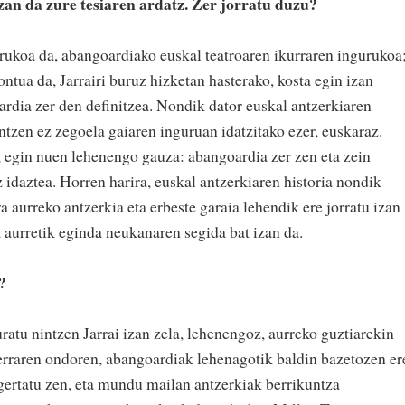
an da zure tesiaren ardatz. Zer jorratu duzu?
urukoa da, abangoardiako euskal teatroaren ikurraren ingurukoa
ontua da, Jarrairi buruz hizketan hasterako, kosta egin izan
ardia zer den definitzea. Nondik dator euskal antzerkiaren
ntzen ez zegoela gaiaren inguruan idatzitako ezer, euskaraz.
u, egin nuen lehenengo gauza: abangoardia zer zen eta zein
idaztea. Horren harira, euskal antzerkiaren historia nondik
a aurreko antzerkia eta erbeste garaia lehendik ere jorratu izan
ta aurretik eginda neukanaren segida bat izan da.
?
uratu nintzen Jarrai izan zela, lehenengoz, aurreko guztiarekin
raren ondoren, abangoardiak lehenagotik baldin bazetozen er
gertatu zen, eta mundu mailan antzerkiak berrikuntza