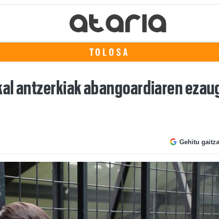
TOLOSA
al antzerkiak abangoardiaren ezaug
Gehitu gaitz