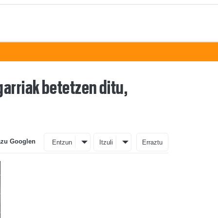
arriak betetzen ditu,
azu Googlen
Entzun
Itzuli
Erraztu