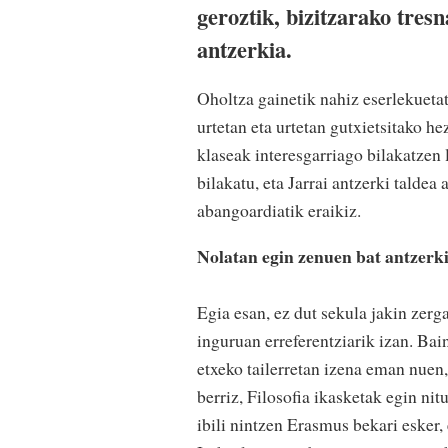
geroztik, bizitzarako tres
antzerkia.
Oholtza gainetik nahiz eserlekueta
urtetan eta urtetan gutxietsitako he
klaseak interesgarriago bilakatzen
bilakatu, eta Jarrai antzerki taldea
abangoardiatik eraikiz.
Nolatan egin zenuen bat antzer
Egia esan, ez dut sekula jakin zerg
inguruan erreferentziarik izan. Bai
etxeko tailerretan izena eman nuen,
berriz, Filosofia ikasketak egin nit
ibili nintzen Erasmus bekari esker,