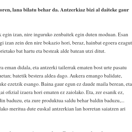
ren, lana bilatu behar da. Antzerkiaz bizi al daiteke gaur
k egin izan, nire inguruko zenbaitek egin duten moduan. Esan
rgi izan zein den nire bokazio hori, beraz, hainbat egoera ezagu
orietako bat hartu eta besteak alde batean utzi ditut.
ra eman didala, eta antzerki tailerrak ematen bost urte pasatu
uetan; batetik bestera aldea dago. Aukera emango balidate,
 nuke ezetzik esango. Baina gaur egun ez daude maila berean, eta
ai ofizial izaera hori ematen ez zaiolako. Eta, zer esanik ez,
ldin baduzu, eta zure produktua saldu behar baldin baduzu,...
lako meritua dute euskal antzerkian lan horretan saiatzen ari