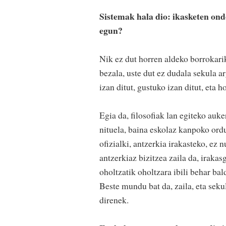
Sistemak hala dio: ikasketen ondo
egun?
Nik ez dut horren aldeko borrokari
bezala, uste dut ez dudala sekula a
izan ditut, gustuko izan ditut, eta h
Egia da, filosofiak lan egiteko auke
nituela, baina eskolaz kanpoko ord
ofizialki, antzerkia irakasteko, ez
antzerkiaz bizitzea zaila da, irakasg
oholtzatik oholtzara ibili behar ba
Beste mundu bat da, zaila, eta seku
direnek.