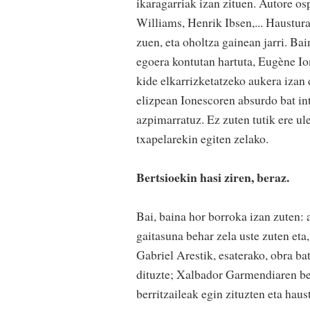
ikaragarriak izan zituen. Autore os
Williams, Henrik Ibsen,... Haustura
zuen, eta oholtza gainean jarri. B
egoera kontutan hartuta, Eugène Ion
kide elkarrizketatzeko aukera izan 
elizpean Ionescoren absurdo bat int
azpimarratuz. Ez zuten tutik ere ul
txapelarekin egiten zelako.
Bertsioekin hasi ziren, beraz.
Bai, baina hor borroka izan zuten: 
gaitasuna behar zela uste zuten eta,
Gabriel Arestik, esaterako, obra bat
dituzte; Xalbador Garmendiaren bes
berritzaileak egin zituzten eta haus