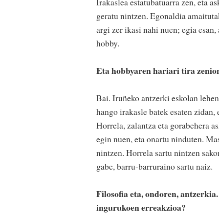
Irakaslea estatubatuarra zen, eta as
geratu nintzen. Egonaldia amaituta
argi zer ikasi nahi nuen; egia esan, 
hobby.
Eta hobbyaren hariari tira zenio
Bai. Iruñeko antzerki eskolan lehen
hango irakasle batek esaten zidan, 
Horrela, zalantza eta gorabehera a
egin nuen, eta onartu ninduten. Mast
nintzen. Horrela sartu nintzen sak
gabe, barru-barruraino sartu naiz.
Filosofia eta, ondoren, antzerkia
ingurukoen erreakzioa?