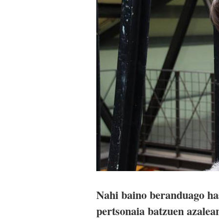
Nahi baino beranduago hasi
pertsonaia batzuen azalean