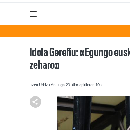
Idoia Gereñu: «Egungo eusk
zeharo»
Itzea Urkizu Arsuaga
2016ko apirilaren 10a