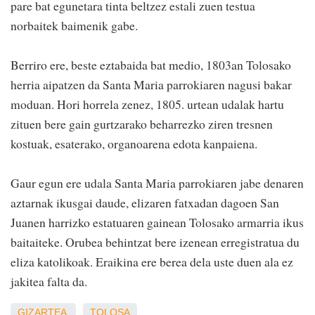
pare bat egunetara tinta beltzez estali zuen testua
norbaitek baimenik gabe.
Berriro ere, beste eztabaida bat medio, 1803an Tolosako
herria aipatzen da Santa Maria parrokiaren nagusi bakar
moduan. Hori horrela zenez, 1805. urtean udalak hartu
zituen bere gain gurtzarako beharrezko ziren tresnen
kostuak, esaterako, organoarena edota kanpaiena.
Gaur egun ere udala Santa Maria parrokiaren jabe denaren
aztarnak ikusgai daude, elizaren fatxadan dagoen San
Juanen harrizko estatuaren gainean Tolosako armarria ikus
baitaiteke. Orubea behintzat bere izenean erregistratua du
eliza katolikoak. Eraikina ere berea dela uste duen ala ez
jakitea falta da.
GIZARTEA
TOLOSA