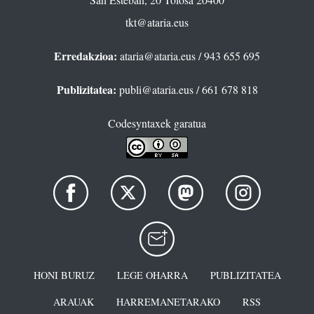
tkt@ataria.eus
Erredakzioa:
ataria@ataria.eus
/ 943 655 695
Publizitatea:
publi@ataria.eus
/ 661 678 818
Codesyntaxek garatua
HONI BURUZ
LEGE OHARRA
PUBLIZITATEA
ARAUAK
HARREMANETARAKO
RSS