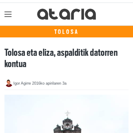
TOLOSA
Tolosa eta eliza, aspalditik datorren
kontua
Igor Agirre
2016ko apirilaren 3a