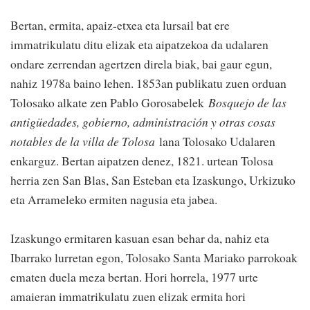
Bertan, ermita, apaiz-etxea eta lursail bat ere
immatrikulatu ditu elizak eta aipatzekoa da udalaren
ondare zerrendan agertzen direla biak, bai gaur egun,
nahiz 1978a baino lehen. 1853an publikatu zuen orduan
Tolosako alkate zen Pablo Gorosabelek
Bosquejo de las
antigüedades, gobierno, administración y otras cosas
notables de la villa de Tolosa
lana Tolosako Udalaren
enkarguz. Bertan aipatzen denez, 1821. urtean Tolosa
herria zen San Blas, San Esteban eta Izaskungo, Urkizuko
eta Arrameleko ermiten nagusia eta jabea.
Izaskungo ermitaren kasuan esan behar da, nahiz eta
Ibarrako lurretan egon, Tolosako Santa Mariako parrokoak
ematen duela meza bertan. Hori horrela, 1977 urte
amaieran immatrikulatu zuen elizak ermita hori