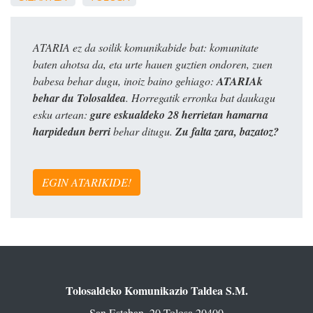
ATARIA ez da soilik komunikabide bat: komunitate
baten ahotsa da, eta urte hauen guztien ondoren, zuen
babesa behar dugu, inoiz baino gehiago:
ATARIAk
behar du Tolosaldea
. Horregatik erronka bat daukagu
esku artean:
gure eskualdeko 28 herrietan hamarna
harpidedun berri
behar ditugu.
Zu falta zara, bazatoz?
EGIN ATARIKIDE!
Tolosaldeko Komunikazio Taldea S.M.
San Esteban, 20 Tolosa 20400