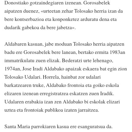
Donostiako gotzaindegiaren izenean. Gorosabelek
aipatzen duenez, «urteetan zehar Tolosako herria izan da
bere kontserbazioa eta konponketez arduratu dena eta
dudarik gabekoa da bere jabetza».
Aldabaren kasuan, jabe moduan Tolosako herria aipatzen
badu ere Gorosabelek bere lanean, bertako ermita 1983an
immatrikulatu zuen elizak. Bederatzi urte lehenago,
1974an, Jose Iradi Aldabako apaizak eskaera bat egin zion
Tolosako Udalari. Horrela, hainbat zor udalari
barkatzearen truke, Aldabako frontoia eta goiko eskola
elizaren izenean erregistratzea eskatzen zuen Iradik.
Udalaren erabakia izan zen Aldabako bi eskolak elizari
uztea eta frontoiak publikoa izaten jarraitzea.
Santa Maria parrokiaren kasua ere esanguratsua da.