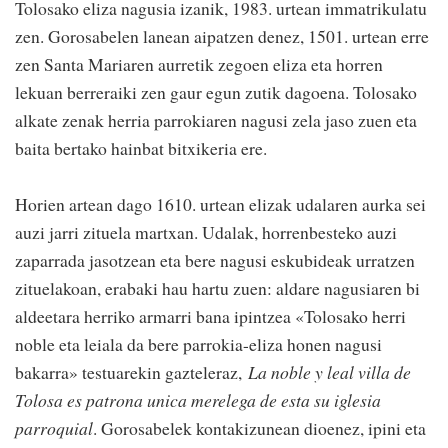
Tolosako eliza nagusia izanik, 1983. urtean immatrikulatu
zen. Gorosabelen lanean aipatzen denez, 1501. urtean erre
zen Santa Mariaren aurretik zegoen eliza eta horren
lekuan berreraiki zen gaur egun zutik dagoena. Tolosako
alkate zenak herria parrokiaren nagusi zela jaso zuen eta
baita bertako hainbat bitxikeria ere.
Horien artean dago 1610. urtean elizak udalaren aurka sei
auzi jarri zituela martxan. Udalak, horrenbesteko auzi
zaparrada jasotzean eta bere nagusi eskubideak urratzen
zituelakoan, erabaki hau hartu zuen: aldare nagusiaren bi
aldeetara herriko armarri bana ipintzea «Tolosako herri
noble eta leiala da bere parrokia-eliza honen nagusi
bakarra» testuarekin gazteleraz,
La noble y leal villa de
Tolosa es patrona unica merelega de esta su iglesia
parroquial
. Gorosabelek kontakizunean dioenez, ipini eta