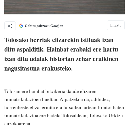
Erraztu
Gehitu gaitzazu Googlen
Tolosako herriak elizarekin istiluak izan
ditu aspalditik. Hainbat erabaki ere hartu
izan ditu udalak historian zehar eraikinen
nagusitasuna erakusteko.
Tolosan ere hainbat bitxikeria daude elizaren
immatrikulazioen bueltan. Aipatzekoa da, adibidez,
horrenbeste eliza, ermita eta lursailen tartean frontoi baten
immatrikulazioa ere badela Tolosaldean; Tolosako Urkizu
auzokoarena.