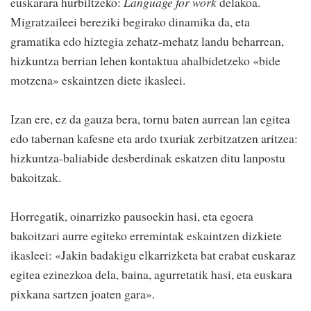
euskarara hurbiltzeko:
Language for work
delakoa.
Migratzaileei bereziki begirako dinamika da, eta
gramatika edo hiztegia zehatz-mehatz landu beharrean,
hizkuntza berrian lehen kontaktua ahalbidetzeko «bide
motzena» eskaintzen diete ikasleei.
Izan ere, ez da gauza bera, tornu baten aurrean lan egitea
edo tabernan kafesne eta ardo txuriak zerbitzatzen aritzea:
hizkuntza-baliabide desberdinak eskatzen ditu lanpostu
bakoitzak.
Horregatik, oinarrizko pausoekin hasi, eta egoera
bakoitzari aurre egiteko erremintak eskaintzen dizkiete
ikasleei: «Jakin badakigu elkarrizketa bat erabat euskaraz
egitea ezinezkoa dela, baina, agurretatik hasi, eta euskara
pixkana sartzen joaten gara».