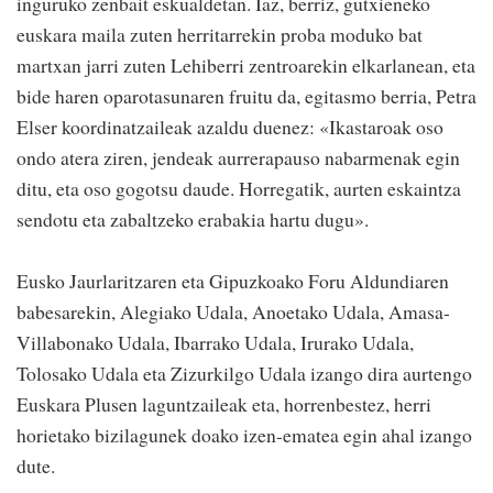
inguruko zenbait eskualdetan. Iaz, berriz, gutxieneko
euskara maila zuten herritarrekin proba moduko bat
martxan jarri zuten Lehiberri zentroarekin elkarlanean, eta
bide haren oparotasunaren fruitu da, egitasmo berria, Petra
Elser koordinatzaileak azaldu duenez: «Ikastaroak oso
ondo atera ziren, jendeak aurrerapauso nabarmenak egin
ditu, eta oso gogotsu daude. Horregatik, aurten eskaintza
sendotu eta zabaltzeko erabakia hartu dugu».
Eusko Jaurlaritzaren eta Gipuzkoako Foru Aldundiaren
babesarekin, Alegiako Udala, Anoetako Udala, Amasa-
Villabonako Udala, Ibarrako Udala, Irurako Udala,
Tolosako Udala eta Zizurkilgo Udala izango dira aurtengo
Euskara Plusen laguntzaileak eta, horrenbestez, herri
horietako bizilagunek doako izen-ematea egin ahal izango
dute.