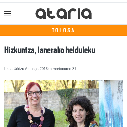
TOLOSA
Hizkuntza, lanerako helduleku
Itzea Urkizu Arsuaga
2016ko martxoaren 31