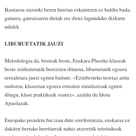
Ikastaroa zuzenki beren herrian eskaintzen ez baldin bada,
gainera, garraioaren dietak ere diruz lagunduko dizkiete
udalek.
LIBURUETATIK JAUZI
Metodologia da, besteak beste, Euskara Pluseko klaseak
beste zenbaitetatik bereizten dituena, liburuetatik egoera
errealetara jauzi egiten baitute: «Ezinbesteko teoriaz aritu
ondoren, klaseetan egoera errealen simulazioak egiten
ditugu, klase praktikoak osatuz», azaldu du Idoia
Apaolazak.
Europako proiektu bat izan dute erreferentzia, euskaraz ez
dakiten bertako herritarrak nahiz atzerritik iritsitakoak