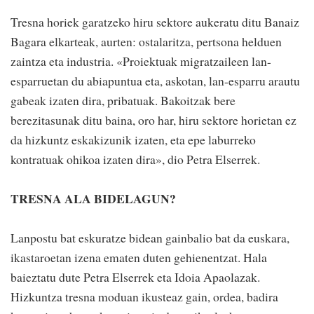
Tresna horiek garatzeko hiru sektore aukeratu ditu Banaiz
Bagara elkarteak, aurten: ostalaritza, pertsona helduen
zaintza eta industria. «Proiektuak migratzaileen lan-
esparruetan du abiapuntua eta, askotan, lan-esparru arautu
gabeak izaten dira, pribatuak. Bakoitzak bere
berezitasunak ditu baina, oro har, hiru sektore horietan ez
da hizkuntz eskakizunik izaten, eta epe laburreko
kontratuak ohikoa izaten dira», dio Petra Elserrek.
TRESNA ALA BIDELAGUN?
Lanpostu bat eskuratze bidean gainbalio bat da euskara,
ikastaroetan izena ematen duten gehienentzat. Hala
baieztatu dute Petra Elserrek eta Idoia Apaolazak.
Hizkuntza tresna moduan ikusteaz gain, ordea, badira