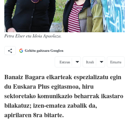
Petra Elser eta Idoia Apaolaza.
Gehitu gaitzazu Googlen
Entzun
Itzuli
Erraztu
Banaiz Bagara elkarteak espezializatu egin
du Euskara Plus egitasmoa, hiru
sektoretako komunikazio beharrak ikastaro
bilakatuz; izen-ematea zabalik da,
apirilaren 8ra bitarte.