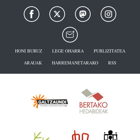
HONI BURUZ
LEGE OHARRA
PUBLIZITATEA
ARAUAK
HARREMANETARAKO
RSS