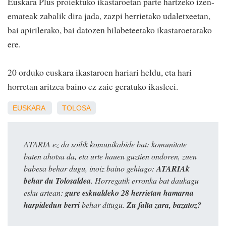
Euskara Plus proiektuko ikastaroetan parte hartzeko izen-
emateak zabalik dira jada, zazpi herrietako udaletxeetan,
bai apirilerako, bai datozen hilabeteetako ikastaroetarako
ere.
20 orduko euskara ikastaroen hariari heldu, eta hari
horretan aritzea baino ez zaie geratuko ikasleei.
EUSKARA
TOLOSA
ATARIA ez da soilik komunikabide bat: komunitate
baten ahotsa da, eta urte hauen guztien ondoren, zuen
babesa behar dugu, inoiz baino gehiago:
ATARIAk
behar du Tolosaldea
. Horregatik erronka bat daukagu
esku artean:
gure eskualdeko 28 herrietan hamarna
harpidedun berri
behar ditugu.
Zu falta zara, bazatoz?