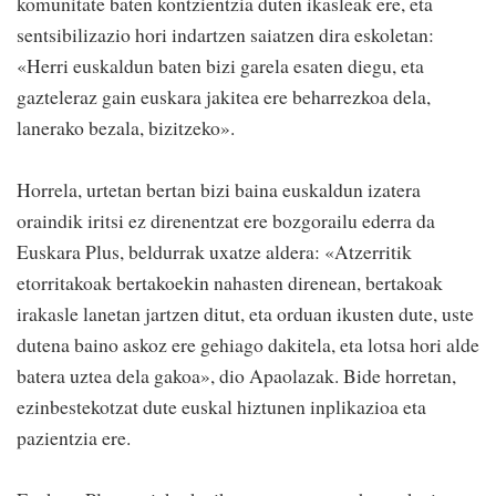
komunitate baten kontzientzia duten ikasleak ere, eta
sentsibilizazio hori indartzen saiatzen dira eskoletan:
«Herri euskaldun baten bizi garela esaten diegu, eta
gazteleraz gain euskara jakitea ere beharrezkoa dela,
lanerako bezala, bizitzeko».
Horrela, urtetan bertan bizi baina euskaldun izatera
oraindik iritsi ez direnentzat ere bozgorailu ederra da
Euskara Plus, beldurrak uxatze aldera: «Atzerritik
etorritakoak bertakoekin nahasten direnean, bertakoak
irakasle lanetan jartzen ditut, eta orduan ikusten dute, uste
dutena baino askoz ere gehiago dakitela, eta lotsa hori alde
batera uztea dela gakoa», dio Apaolazak. Bide horretan,
ezinbestekotzat dute euskal hiztunen inplikazioa eta
pazientzia ere.