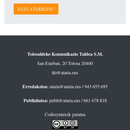
EGIN ATARIKIDE!
Tolosaldeko Komunikazio Taldea S.M.
San Esteban, 20 Tolosa 20400
tkt@ataria.eus
Erredakzioa:
ataria@ataria.eus
/ 943 655 695
Publizitatea:
publi@ataria.eus
/ 661 678 818
Codesyntaxek garatua