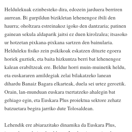
Heldulekuak ezinbesteko dira, edozein jarduera berriren
aurrean. Bi gurpildun bizikletan lehenengoz ibili den
haurra; oholtzara estreinakoz igoko den dantzaria; patinen
gainean sekula aldaparik jaitsi ez duen kirolzalea; itsasoko
ur hotzetan pixkana-pixkana sartzen den bainularia.
Helduleku fisiko zein psikikoak eskatzen dituzte egoera
horiek guztiek, eta baita hizkuntza berri bat lehenengoz
kalean erabiltzeak ere. Beldur horri muin-muinetik heldu,
eta euskararen amildegiak zelai bilakatzeko lanean
dihardu Banaiz Bagara elkarteak, duela sei urtez geroztik.
Orain, lan-munduan euskara txertatzeko ahalegin bat
gehiago egin, eta Euskara Plus proiektua sektore zehatz
batzuetara begira jarriko dute Tolosaldean.
Lehendik ere abiarazitako dinamika da Euskara Plus,