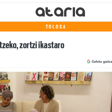
TOLOSA
zeko, zortzi ikastaro
Gehitu gaitz