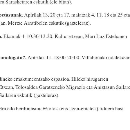
a Sarasketaren eskutik (ele bitan).
ebetasunak.
Apirilak 13, 20 eta 17, maiatzak 4, 11, 18 eta 25 eta
an, Mertxe Arratibelen eskutik (gazteleraz).
a.
Ekainak 4. 10:30-13:30. Kultur etxean, Mari Luz Estebanen
homologatu?.
Apirilak 11. 18:00-20:00. Villabonako udaletxean
rdineko emakumeentzako espazioa. Hileko hirugarren
 Etxean, Tolosaldea Garatzeneko Migrazio eta Aniztasun Sailar
ailaren eskutik (gazteleraz).
ra edo berdintasuna@tolosa.eus. Izen-ematea jarduera hasi