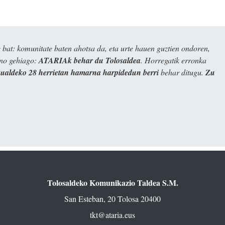
bat: komunitate baten ahotsa da, eta urte hauen guztien ondoren,
ino gehiago:
ATARIAk behar du Tolosaldea
. Horregatik erronka
kualdeko 28 herrietan hamarna harpidedun berri
behar ditugu.
Zu
Tolosaldeko Komunikazio Taldea S.M.
San Esteban, 20 Tolosa 20400
tkt@ataria.eus