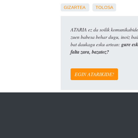
GIZARTEA
TOLOSA
ATARIA ez da soilik komunikabide 
zuen babesa behar dugu, inoiz ba
bat daukagu esku artean:
gure es
falta zara, bazatoz?
EGIN ATARIKIDE!