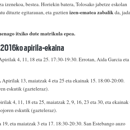
za izenekoa, bestea. Horiekin batera, Tolosako jabetze eskolan
izen-ematea zabalik
atu dituzte egitarauan, eta guztien
da, jada
henago itxiko dute matrikula epea.
 2016ko apirila-ekaina
pirilak 4, 11, 18 eta 25. 17:30-19:30. Errotan, Aida Garcia eta
.
Apirilak 13, maiatzak 4 eta 25 eta ekainak 15. 18:00-20:00.
en eskutik (gazteleraz).
rilak 4, 11, 18 eta 25, maiatzak 2, 9, 16, 23 eta 30, eta ekainak 
ojoren eskutik (gazteleraz).
a 19, eta maiatzak 3 eta 17. 18:30-20:30. San Estebango auzo