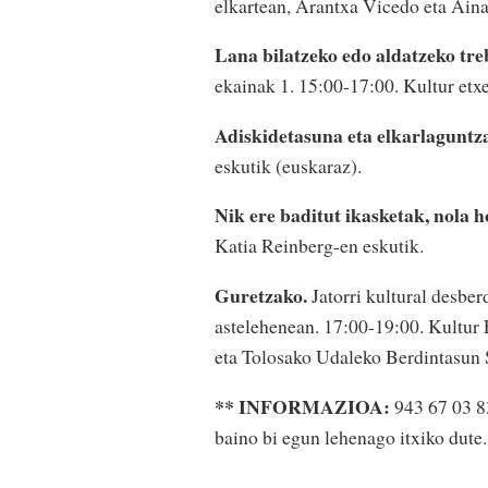
elkartean, Arantxa Vicedo eta Ainar
Lana bilatzeko edo aldatzeko tr
ekainak 1. 15:00-17:00. Kultur etxe
Adiskidetasuna eta elkarlaguntz
eskutik (euskaraz).
Nik ere baditut ikasketak, nola 
Katia Reinberg-en eskutik.
Guretzako.
Jatorri kultural desbe
astelehenean. 17:00-19:00. Kultur
eta Tolosako Udaleko Berdintasun S
** INFORMAZIOA:
943 67 03 83
baino bi egun lehenago itxiko dute.