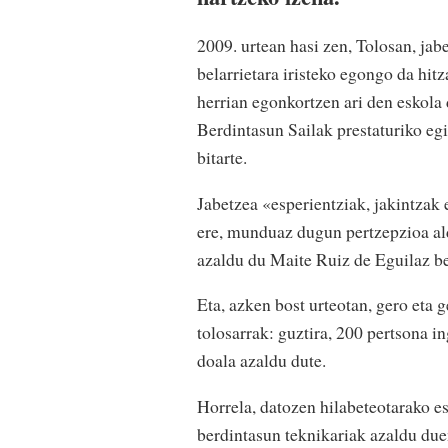
2009. urtean hasi zen, Tolosan, jab
belarrietara iristeko egongo da hit
herrian egonkortzen ari den eskola 
Berdintasun Sailak prestaturiko eg
bitarte.
Jabetzea «esperientziak, jakintzak 
ere, munduaz dugun pertzepzioa ald
azaldu du Maite Ruiz de Eguilaz be
Eta, azken bost urteotan, gero eta
tolosarrak: guztira, 200 pertsona in
doala azaldu dute.
Horrela, datozen hilabeteotarako 
berdintasun teknikariak azaldu due