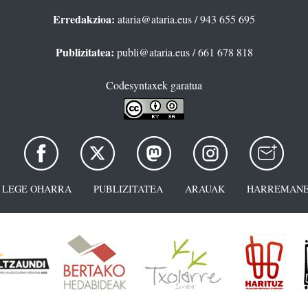
Erredakzioa:
ataria@ataria.eus
/ 943 655 695
Publizitatea:
publi@ataria.eus
/ 661 678 818
Codesyntaxek garatua
LEGE OHARRA
PUBLIZITATEA
ARAUAK
HARREMANE