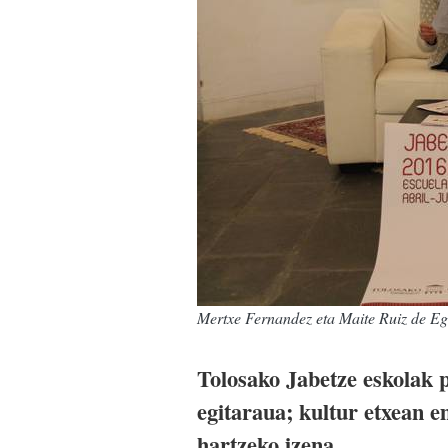
Mertxe Fernandez eta Maite Ruiz de Egu
Tolosako Jabetze eskolak p
egitaraua; kultur etxean e
hartzeko izena.