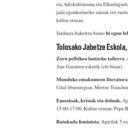
eta Adiskidetasuna eta Elkarlagunt
jada egonkorturiko saioak ere txert
kultur etxean.
bi egun le
Jarduera bakoitza baino
Tolosako Jabetze Eskola,
Zoru pelbikoa lantzeko tailerra.
A
Ane Garairen eskutik (ele bitan).
Munduko emakumeen literatura
Udal liburutegian, Mertxe Trancher
Emozioak, krisiak eta doluak.
Api
15:00-17:00. Kultur etxean, Pepa B
Batukada feminista.
Apirilak 5 et