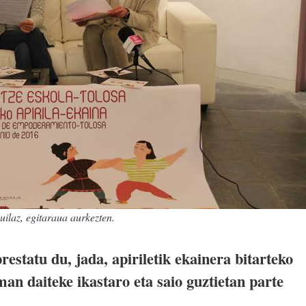
ilaz, egitaraua aurkezten.
restatu du, jada, apiriletik ekainera bitarteko
man daiteke ikastaro eta saio guztietan parte