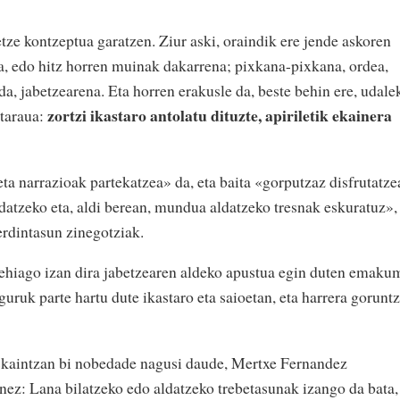
etze kontzeptua garatzen. Ziur aski, oraindik ere jende askoren
za, edo hitz horren muinak dakarrena; pixkana-pixkana, ordea,
da, jabetzearena. Eta horren erakusle da, beste behin ere, udale
zortzi ikastaro antolatu dituzte, apiriletik ekainera
itaraua:
eta narrazioak partekatzea» da, eta baita «gorputzaz disfrutatze
atzeko eta, aldi berean, mundua aldatzeko tresnak eskuratuz»,
rdintasun zinegotziak.
 gehiago izan dira jabetzearen aldeko apustua egin duten emaku
guruk parte hartu dute ikastaro eta saioetan, eta harrera goruntz
eskaintzan bi nobedade nagusi daude, Mertxe Fernandez
nez: Lana bilatzeko edo aldatzeko trebetasunak izango da bata,