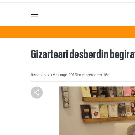
Gizarteari desberdin begirat
Itzea Urkizu Arsuaga
2016ko martxoaren 16a