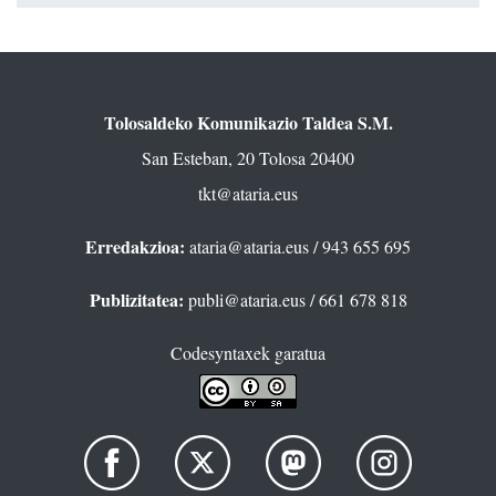
Tolosaldeko Komunikazio Taldea S.M.
San Esteban, 20 Tolosa 20400
tkt@ataria.eus
Erredakzioa:
ataria@ataria.eus
/ 943 655 695
Publizitatea:
publi@ataria.eus
/ 661 678 818
Codesyntaxek garatua