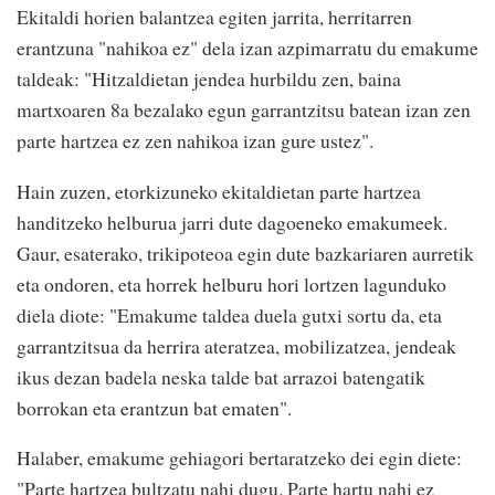
Ekitaldi horien balantzea egiten jarrita, herritarren
erantzuna "nahikoa ez" dela izan azpimarratu du emakume
taldeak: "Hitzaldietan jendea hurbildu zen, baina
martxoaren 8a bezalako egun garrantzitsu batean izan zen
parte hartzea ez zen nahikoa izan gure ustez".
Hain zuzen, etorkizuneko ekitaldietan parte hartzea
handitzeko helburua jarri dute dagoeneko emakumeek.
Gaur, esaterako, trikipoteoa egin dute bazkariaren aurretik
eta ondoren, eta horrek helburu hori lortzen lagunduko
diela diote: "Emakume taldea duela gutxi sortu da, eta
garrantzitsua da herrira ateratzea, mobilizatzea, jendeak
ikus dezan badela neska talde bat arrazoi batengatik
borrokan eta erantzun bat ematen".
Halaber, emakume gehiagori bertaratzeko dei egin diete:
"Parte hartzea bultzatu nahi dugu. Parte hartu nahi ez