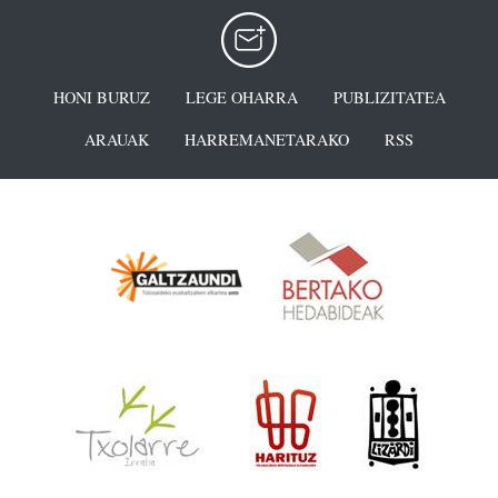
HONI BURUZ
LEGE OHARRA
PUBLIZITATEA
ARAUAK
HARREMANETARAKO
RSS