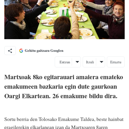
Gehitu gaitzazu Googlen
Entzun
Itzuli
Erraztu
Martxoak 8ko egitarauari amaiera emateko
emakumeen bazkaria egin dute gaurkoan
Oargi Elkartean. 26 emakume bildu dira.
Sortu berria den Tolosako Emakume Taldea, beste hainbat
eragilerekin elkarlanean izan da Martxoaren 8aren