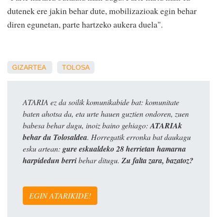
dutenek ere jakin behar dute, mobilizazioak egin behar
diren egunetan, parte hartzeko aukera duela".
GIZARTEA
TOLOSA
ATARIA ez da soilik komunikabide bat: komunitate
baten ahotsa da, eta urte hauen guztien ondoren, zuen
babesa behar dugu, inoiz baino gehiago:
ATARIAk
behar du Tolosaldea
. Horregatik erronka bat daukagu
esku artean:
gure eskualdeko 28 herrietan hamarna
harpidedun berri
behar ditugu.
Zu falta zara, bazatoz?
EGIN ATARIKIDE!