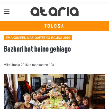
TOLOSA
EMAKUMEEN NAZIOARTEKO EGUNA 2016
Bazkari bat baino gehiago
Mikel Iraola
2016ko martxoaren 12a