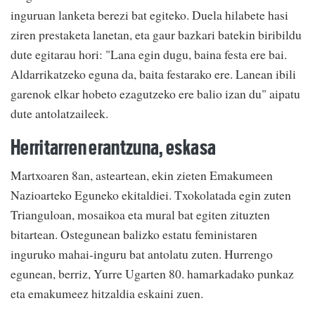
inguruan lanketa berezi bat egiteko. Duela hilabete hasi
ziren prestaketa lanetan, eta gaur bazkari batekin biribildu
dute egitarau hori: "Lana egin dugu, baina festa ere bai.
Aldarrikatzeko eguna da, baita festarako ere. Lanean ibili
garenok elkar hobeto ezagutzeko ere balio izan du" aipatu
dute antolatzaileek.
Herritarren erantzuna, eskasa
Martxoaren 8an, asteartean, ekin zieten Emakumeen
Nazioarteko Eguneko ekitaldiei. Txokolatada egin zuten
Trianguloan, mosaikoa eta mural bat egiten zituzten
bitartean. Ostegunean balizko estatu feministaren
inguruko mahai-inguru bat antolatu zuten. Hurrengo
egunean, berriz, Yurre Ugarten 80. hamarkadako punkaz
eta emakumeez hitzaldia eskaini zuen.