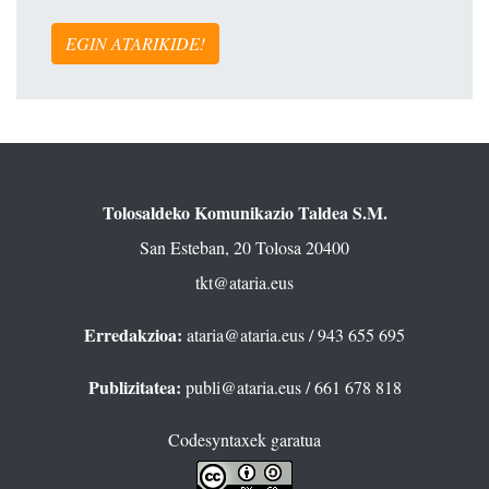
EGIN ATARIKIDE!
Tolosaldeko Komunikazio Taldea S.M.
San Esteban, 20 Tolosa 20400
tkt@ataria.eus
Erredakzioa:
ataria@ataria.eus
/ 943 655 695
Publizitatea:
publi@ataria.eus
/ 661 678 818
Codesyntaxek garatua