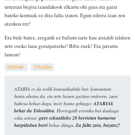
urteetan begira izandakook elkartu ohi gara eta garai
bateko kontuak ez dira falta izaten. Egun ederra izan zen
atzokoa ere!
Eta bide batez, zergatik ez baliatu tarte hau aisialdi taldeen
urte osoko lana goraipatzeko! Biba zuek! Eta jarraitu
lanean!
FESTAK
TOLOSA
ATARIA ez da soilik komunikabide bat: komunitate
baten ahotsa da, eta urte hauen guztien ondoren, zuen
babesa behar dugu, inoiz baino gehiago:
ATARIAk
behar du Tolosaldea
. Horregatik erronka bat daukagu
esku artean:
gure eskualdeko 28 herrietan hamarna
harpidedun berri
behar ditugu.
Zu falta zara, bazatoz?