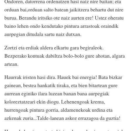
Ondoren, datorrena ordenatzen hasi naiz nire baitan; eta
orduan bai,orduan salto batean jaikitzera behartu dut nire
burua. Berandu iritsiko ote naiz aurten ere! Ustez oheratu
baino lehen ondo kendutako pintura arrastoak oraindik
aurpegian ditudala sartu naiz dutxan.
Zortzi eta erdiak aldera elkartu gara begiraleok.
Bezperako kontuak dabiltza bolo-bolo gure ahotan, algara
artean.
Haurrak iristen hasi dira. Hauek bai energia! Bata bizkar
gainean, bestea hankatik tiraka, eta bien bitartean gure
aurrean eginiko ilara luzean banan bana aurpegiak
koloreztatzeari ekin diogu. Lehenengoak krema,
hurrengoak pintura gorria, aldamenekoak urdina eta
azkenak zuria...Talde-lanean askoz errazagoa da guztia!