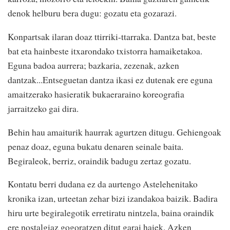
denok helburu bera dugu: gozatu eta gozarazi.
Konpartsak ilaran doaz ttirriki-ttarraka. Dantza bat, beste
bat eta hainbeste itxarondako txistorra hamaiketakoa.
Eguna badoa aurrera; bazkaria, zezenak, azken
dantzak...Entseguetan dantza ikasi ez dutenak ere eguna
amaitzerako hasieratik bukaeraraino koreografia
jarraitzeko gai dira.
Behin hau amaiturik haurrak agurtzen ditugu. Gehiengoak
penaz doaz, eguna bukatu denaren seinale baita.
Begiraleok, berriz, oraindik badugu zertaz gozatu.
Kontatu berri dudana ez da aurtengo Astelehenitako
kronika izan, urteetan zehar bizi izandakoa baizik. Badira
hiru urte begiralegotik erretiratu nintzela, baina oraindik
ere nostalgiaz gogoratzen ditut garai haiek. Azken