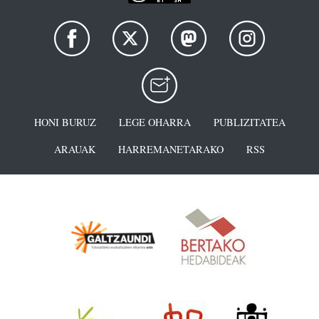
HONI BURUZ
LEGE OHARRA
PUBLIZITATEA
ARAUAK
HARREMANETARAKO
RSS