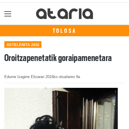
TOLOSA
ASTELENITA 2016
Oroitzapenetatik goraipamenetara
Edurne Izagirre Elizaran
2016ko otsailaren 9a