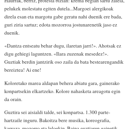
Haurrak, berriz, protesta bizian: krema begian sartu zaiela,
pelukek molestatu egiten dutela...Margoei alergikoak
direla esan eta margotu gabe geratu nahi duenik ere bada,
guri ziria sartuz; edota mozorroa jostunarenetik jaso ez
duenik.
«Dantza entseatu behar dugu, ilaretan jarri!». Ahotsak ez
digu gehiegi laguntzen. «Ilara zuzenak mesedez!».
Guztiak berdin jantzirik oso zaila da bata bestearengandik
bereiztea! Ai ene!
Koloretako marea aldapan behera abiatu gara, gainerako
konpartsekin elkartzeko. Kolore nahasketa areagotu egin
da orain.
Guztira sei aisialdi talde, sei konpartsa. 1.300 parte-
hartzaile inguru. Bakoitza bere musika, koreografia,
karroza, mozorro eta leloekin. Baina guztiaren gainetik