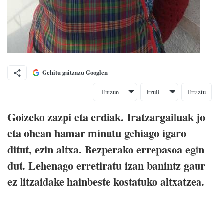
Gehitu gaitzazu Googlen
Entzun
Itzuli
Erraztu
Goizeko zazpi eta erdiak. Iratzargailuak jo
eta ohean hamar minutu gehiago igaro
ditut, ezin altxa. Bezperako errepasoa egin
dut. Lehenago erretiratu izan banintz gaur
ez litzaidake hainbeste kostatuko altxatzea.