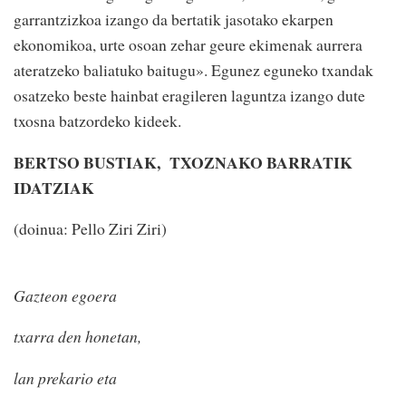
garrantzizkoa izango da bertatik jasotako ekarpen
ekonomikoa, urte osoan zehar geure ekimenak aurrera
ateratzeko baliatuko baitugu». Egunez eguneko txandak
osatzeko beste hainbat eragileren laguntza izango dute
txosna batzordeko kideek.
BERTSO BUSTIAK, TXOZNAKO BARRATIK
IDATZIAK
(doinua: Pello Ziri Ziri)
Gazteon egoera
txarra den honetan,
lan prekario eta