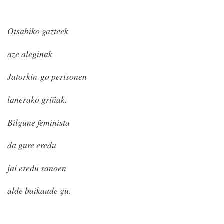
Otsabiko gazteek
aze aleginak
Jatorkin-go pertsonen
lanerako griñak.
Bilgune feminista
da gure eredu
jai eredu sanoen
alde baikaude gu.