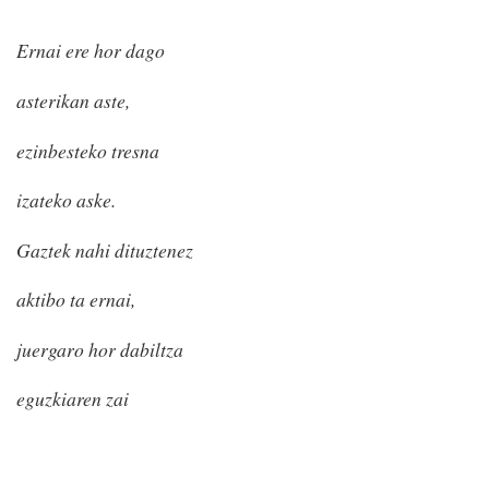
Ernai ere hor dago
asterikan aste,
ezinbesteko tresna
izateko aske.
Gaztek nahi dituztenez
aktibo ta ernai,
juergaro hor dabiltza
eguzkiaren zai