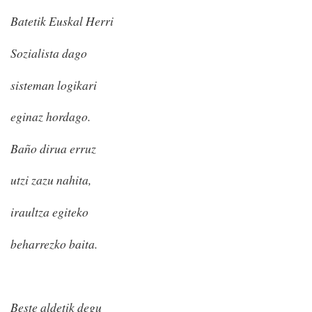
Batetik Euskal Herri
Sozialista dago
sisteman logikari
eginaz hordago.
Baño dirua erruz
utzi zazu nahita,
iraultza egiteko
beharrezko baita.
Beste aldetik degu