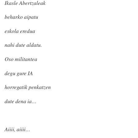
Ikasle Abertzaleak
beharko aipatu
eskola eredua
nahi dute aldatu.
Oso militantea
degu gure IA
horregatik penkatzen
dute dena ia…
Aiiii, aiiii…