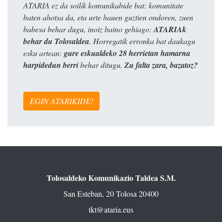
ATARIA ez da soilik komunikabide bat: komunitate
baten ahotsa da, eta urte hauen guztien ondoren, zuen
babesa behar dugu, inoiz baino gehiago:
ATARIAk
behar du Tolosaldea
. Horregatik erronka bat daukagu
esku artean:
gure eskualdeko 28 herrietan hamarna
harpidedun berri
behar ditugu.
Zu falta zara, bazatoz?
EGIN ATARIKIDE!
Tolosaldeko Komunikazio Taldea S.M.
San Esteban, 20 Tolosa 20400
tkt@ataria.eus