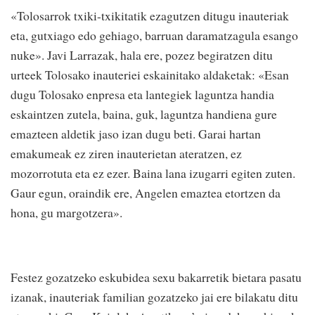
«Tolosarrok txiki-txikitatik ezagutzen ditugu inauteriak
eta, gutxiago edo gehiago, barruan daramatzagula esango
nuke». Javi Larrazak, hala ere, pozez begiratzen ditu
urteek Tolosako inauteriei eskainitako aldaketak: «Esan
dugu Tolosako enpresa eta lantegiek laguntza handia
eskaintzen zutela, baina, guk, laguntza handiena gure
emazteen aldetik jaso izan dugu beti. Garai hartan
emakumeak ez ziren inauterietan ateratzen, ez
mozorrotuta eta ez ezer. Baina lana izugarri egiten zuten.
Gaur egun, oraindik ere, Angelen emaztea etortzen da
hona, gu margotzera».
Festez gozatzeko eskubidea sexu bakarretik bietara pasatu
izanak, inauteriak familian gozatzeko jai ere bilakatu ditu