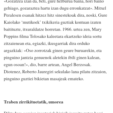
«Gozatzea izan da, beti, gure helburua baina, hori baino
gehiago, gozaraztea hartu izan dugu erronkatzat». Mitxel
Peralesen esanak hitzez hitz sinestekoak dira, noski, Gure
Kaiolako ‘mutikoek’ txikikeria guztiak kontuan izaten
baitituzte, itxuraldatze horretan. 1966. urtea zen, Mary
Poppins filma Tolosako kaleetara ekartzeko ideia sortu
zitzaienean eta, egiazki, ikusgarriak dira orduko
argazkiak: «Oso zorrotzak ginen geure buruarekin, eta
pinguino jantzia genuenok aletekin ibili ginen kalean,
egun osoan!», dio, barre artean, Angel Berzosak.
Diotenez, Roberto Jauregiri sekulako lana pilatu zitzaion,
pinguino guztiei bikietan masajeak emateko.
Traben zirrikituetatik, umorea