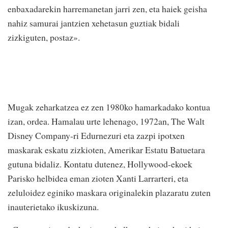
enbaxadarekin harremanetan jarri zen, eta haiek geisha
nahiz samurai jantzien xehetasun guztiak bidali
zizkiguten, postaz».
Mugak zeharkatzea ez zen 1980ko hamarkadako kontua
izan, ordea. Hamalau urte lehenago, 1972an, The Walt
Disney Company-ri Edurnezuri eta zazpi ipotxen
maskarak eskatu zizkioten, Amerikar Estatu Batuetara
gutuna bidaliz. Kontatu dutenez, Hollywood-ekoek
Parisko helbidea eman zioten Xanti Larrarteri, eta
zeluloidez eginiko maskara originalekin plazaratu zuten
inauterietako ikuskizuna.