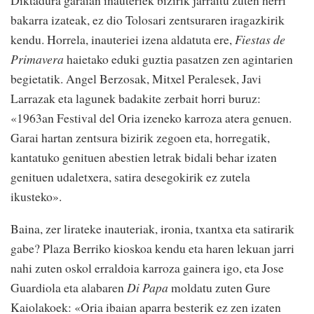
Diktadura garaian inauteriek bizirik jarraitu zuten herri
bakarra izateak, ez dio Tolosari zentsuraren iragazkirik
kendu. Horrela, inauteriei izena aldatuta ere,
Fiestas
de
Primavera
haietako eduki guztia pasatzen zen agintarien
begietatik. Angel Berzosak, Mitxel Peralesek, Javi
Larrazak eta lagunek badakite zerbait horri buruz:
«1963an Festival del Oria izeneko karroza atera genuen.
Garai hartan zentsura bizirik zegoen eta, horregatik,
kantatuko genituen abestien letrak bidali behar izaten
genituen udaletxera, satira desegokirik ez zutela
ikusteko».
Baina, zer lirateke inauteriak, ironia, txantxa eta satirarik
gabe? Plaza Berriko kioskoa kendu eta haren lekuan jarri
nahi zuten oskol erraldoia karroza gainera igo, eta Jose
Guardiola eta alabaren
Di
Papa
moldatu zuten Gure
Kaiolakoek: «Oria ibaian aparra besterik ez zen izaten