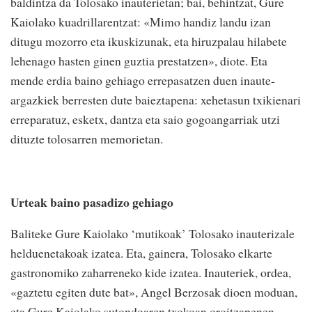
baldintza da Tolosako inauterietan; bai, behintzat, Gure
Kaiolako kuadrillarentzat: «Mimo handiz landu izan
ditugu mozorro eta ikuskizunak, eta hiruzpalau hilabete
lehenago hasten ginen guztia prestatzen», diote. Eta
mende erdia baino gehiago errepasatzen duen inaute-
argazkiek berresten dute baieztapena: xehetasun txikienari
erreparatuz, esketx, dantza eta saio gogoangarriak utzi
dituzte tolosarren memorietan.
Urteak baino pasadizo gehiago
Baliteke Gure Kaiolako ‘mutikoak’ Tolosako inauterizale
helduenetakoak izatea. Eta, gainera, Tolosako elkarte
gastronomiko zaharreneko kide izatea. Inauteriek, ordea,
«gaztetu egiten dute bat», Angel Berzosak dioen moduan,
eta Gure Kaiolako sutondoaren txokoan oroitzapenen