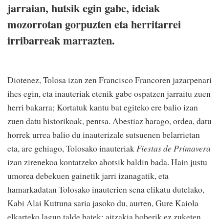
jarraian, hutsik egin gabe, ideiak
mozorrotan gorpuzten eta herritarrei
irribarreak marrazten.
Diotenez, Tolosa izan zen Francisco Francoren jazarpenari
ihes egin, eta inauteriak etenik gabe ospatzen jarraitu zuen
herri bakarra; Kortatuk kantu bat egiteko ere balio izan
zuen datu historikoak, pentsa. Abestiaz harago, ordea, datu
horrek urrea balio du inauterizale sutsuenen belarrietan
eta, are gehiago, Tolosako inauteriak
Fiestas
de
Primavera
izan zirenekoa kontatzeko ahotsik baldin bada. Hain justu
umorea debekuen gainetik jarri izanagatik, eta
hamarkadatan Tolosako inauterien sena elikatu dutelako,
Kabi Alai Kuttuna saria jasoko du, aurten, Gure Kaiola
elkarteko lagun talde batek; aitzakia hoberik ez zuketen