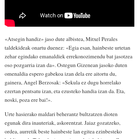
«Atsegin handiz» jaso dute albistea, Mitxel Perales
taldekideak onartu duenez: «Egia esan, hainbeste urtetan
zehar egindako emanaldiek errekonozimendu bat jasotzea
oso pozgarria izan da». Ostegun Gizenean jasoko duten
omenaldia espero gabekoa izan dela ere aitortu du,
gainera, Angel Berzosak: «Sekula ez dugu horrelako
ezertan pentsatu izan, eta ezusteko handia izan da. Eta,
noski, poza ere bai!».
Urte hasierako maldari beherantz bultzatzen dioten
egunak dira inauteriak, askorentzat. Jaiaz gozatzeko,
ordea, aurretik beste hainbeste lan egitea ezinbesteko