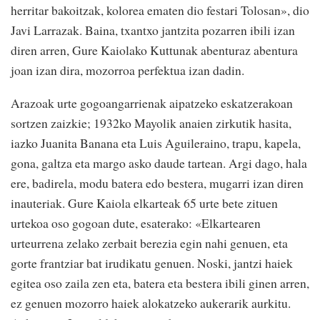
herritar bakoitzak, kolorea ematen dio festari Tolosan», dio
Javi Larrazak. Baina, txantxo jantzita pozarren ibili izan
diren arren, Gure Kaiolako Kuttunak abenturaz abentura
joan izan dira, mozorroa perfektua izan dadin.
Arazoak urte gogoangarrienak aipatzeko eskatzerakoan
sortzen zaizkie; 1932ko Mayolik anaien zirkutik hasita,
iazko Juanita Banana eta Luis Aguileraino, trapu, kapela,
gona, galtza eta margo asko daude tartean. Argi dago, hala
ere, badirela, modu batera edo bestera, mugarri izan diren
inauteriak. Gure Kaiola elkarteak 65 urte bete zituen
urtekoa oso gogoan dute, esaterako: «Elkartearen
urteurrena zelako zerbait berezia egin nahi genuen, eta
gorte frantziar bat irudikatu genuen. Noski, jantzi haiek
egitea oso zaila zen eta, batera eta bestera ibili ginen arren,
ez genuen mozorro haiek alokatzeko aukerarik aurkitu.