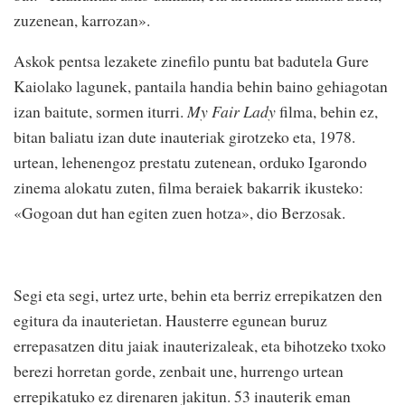
zuzenean, karrozan».
Askok pentsa lezakete zinefilo puntu bat badutela Gure
Kaiolako lagunek, pantaila handia behin baino gehiagotan
izan baitute, sormen iturri.
My
Fair
Lady
filma, behin ez,
bitan baliatu izan dute inauteriak girotzeko eta, 1978.
urtean, lehenengoz prestatu zutenean, orduko Igarondo
zinema alokatu zuten, filma beraiek bakarrik ikusteko:
«Gogoan dut han egiten zuen hotza», dio Berzosak.
Segi eta segi, urtez urte, behin eta berriz errepikatzen den
egitura da inauterietan. Hausterre egunean buruz
errepasatzen ditu jaiak inauterizaleak, eta bihotzeko txoko
berezi horretan gorde, zenbait une, hurrengo urtean
errepikatuko ez direnaren jakitun. 53 inauterik eman