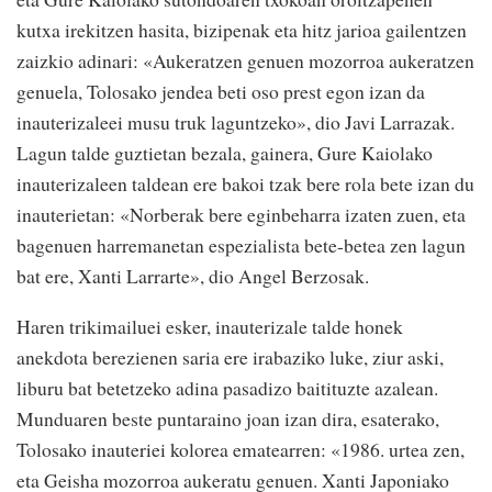
kutxa irekitzen hasita, bizipenak eta hitz jarioa gailentzen
zaizkio adinari: «Aukeratzen genuen mozorroa aukeratzen
genuela, Tolosako jendea beti oso prest egon izan da
inauterizaleei musu truk laguntzeko», dio Javi Larrazak.
Lagun talde guztietan bezala, gainera, Gure Kaiolako
inauterizaleen taldean ere bakoi tzak bere rola bete izan du
inauterietan: «Norberak bere eginbeharra izaten zuen, eta
bagenuen harremanetan espezialista bete-betea zen lagun
bat ere, Xanti Larrarte», dio Angel Berzosak.
Haren trikimailuei esker, inauterizale talde honek
anekdota berezienen saria ere irabaziko luke, ziur aski,
liburu bat betetzeko adina pasadizo baitituzte azalean.
Munduaren beste puntaraino joan izan dira, esaterako,
Tolosako inauteriei kolorea ematearren: «1986. urtea zen,
eta Geisha mozorroa aukeratu genuen. Xanti Japoniako