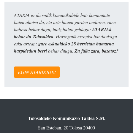
ATARIA ez da soilik komunikabide bat: komunitate
baten ahotsa da, eta urte hauen guztien ondoren, zuen
babesa behar dugu, inoiz baino gehiago:
ATARIAk
behar du Tolosaldea
. Horregatik erronka bat daukagu
esku artean:
gure eskualdeko 28 herrietan hamarna
harpidedun berri
behar ditugu.
Zu falta zara, bazatoz?
EGIN ATARIKIDE!
Tolosaldeko Komunikazio Taldea S.M.
San Esteban, 20 Tolosa 20400