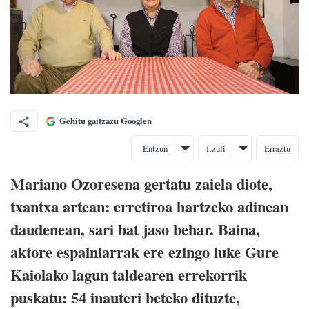
Gehitu gaitzazu Googlen
Entzun
Itzuli
Erraztu
Mariano Ozoresena gertatu zaiela diote,
txantxa artean: erretiroa hartzeko adinean
daudenean, sari bat jaso behar. Baina,
aktore espainiarrak ere ezingo luke Gure
Kaiolako lagun taldearen errekorrik
puskatu: 54 inauteri beteko dituzte,