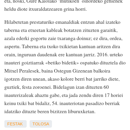
eta, noski, Gure Kaiolako ‘mutikoen’ oinordeko gehienek
heldu diote itxuraldatzearen grina horri.
Hilabetetan prestaturiko emanaldiak entzun ahal izateko
taberna eta etxeetan kableak botatzen zituzten garaitik,
azala ederki gogortu zaie txaranga doinuz; ez dira, ordea,
aspertu. Taberna eta txoko txikietan kantuan aritzen dira
orain, inguruan daudenak ere kantuan jarriz. 2016. urteko
inauteri goiztiarrak «betiko bidetik» ospatuko dituztela dio
Mitxel Peralesek, baina Ostegun Gizenean balkoira
igotzen diren unean, akaso kolore berri bat jarriko diete,
guztiek, festa zoroenei. Bidelagun izan dituzten 60
inauterizaleak ahaztu gabe, eta jada zendu diren 17 horiei
keinu txiki bat bidaliz, 54. inauteriotan pasadizo berriak
idatziko dituzte beren bizitzen liburuxketan.
FESTAK
TOLOSA