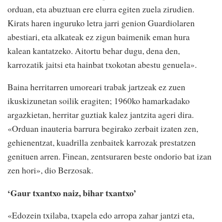
orduan, eta abuztuan ere elurra egiten zuela zirudien.
Kirats haren inguruko letra jarri genion Guardiolaren
abestiari, eta alkateak ez zigun baimenik eman hura
kalean kantatzeko. Aitortu behar dugu, dena den,
karrozatik jaitsi eta hainbat txokotan abestu genuela».
Baina herritarren umoreari trabak jartzeak ez zuen
ikuskizunetan soilik eragiten; 1960ko hamarkadako
argazkietan, herritar guztiak kalez jantzita ageri dira.
«Orduan inauteria barrura begirako zerbait izaten zen,
gehienentzat, kuadrilla zenbaitek karrozak prestatzen
genituen arren. Finean, zentsuraren beste ondorio bat izan
zen hori», dio Berzosak.
‘Gaur txantxo naiz, bihar txantxo’
«Edozein txilaba, txapela edo arropa zahar jantzi eta,