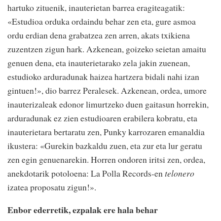
hartuko zituenik, inauterietan barrea eragiteagatik:
«Estudioa orduka ordaindu behar zen eta, gure asmoa
ordu erdian dena grabatzea zen arren, akats txikiena
zuzentzen zigun hark. Azkenean, goizeko seietan amaitu
genuen dena, eta inauterietarako zela jakin zuenean,
estudioko arduradunak haizea hartzera bidali nahi izan
gintuen!», dio barrez Peralesek. Azkenean, ordea, umore
inauterizaleak edonor limurtzeko duen gaitasun horrekin,
arduradunak ez zien estudioaren erabilera kobratu, eta
inauterietara bertaratu zen, Punky karrozaren emanaldia
ikustera: «Gurekin bazkaldu zuen, eta zur eta lur geratu
zen egin genuenarekin. Horren ondoren iritsi zen, ordea,
anekdotarik potoloena: La Polla Records-en
telonero
izatea proposatu zigun!».
Enbor ederretik, ezpalak ere hala behar