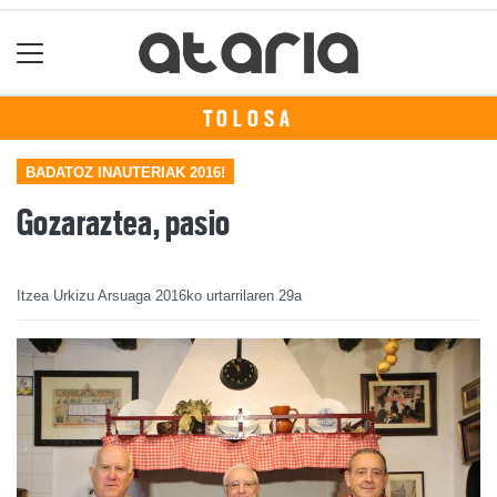
TOLOSA
BADATOZ INAUTERIAK 2016!
Gozaraztea, pasio
Itzea Urkizu Arsuaga
2016ko urtarrilaren 29a