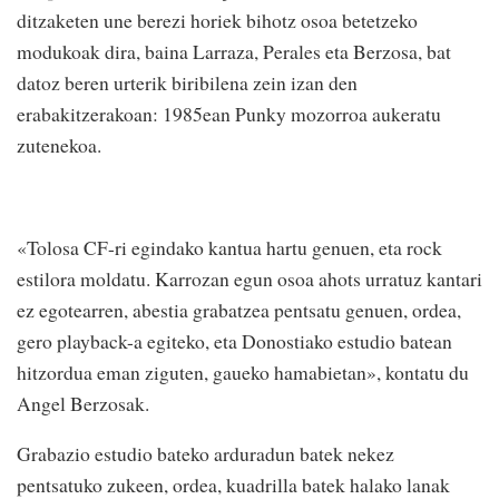
ditzaketen une berezi horiek bihotz osoa betetzeko
modukoak dira, baina Larraza, Perales eta Berzosa, bat
datoz beren urterik biribilena zein izan den
erabakitzerakoan: 1985ean Punky mozorroa aukeratu
zutenekoa.
«Tolosa CF-ri egindako kantua hartu genuen, eta rock
estilora moldatu. Karrozan egun osoa ahots urratuz kantari
ez egotearren, abestia grabatzea pentsatu genuen, ordea,
gero playback-a egiteko, eta Donostiako estudio batean
hitzordua eman ziguten, gaueko hamabietan», kontatu du
Angel Berzosak.
Grabazio estudio bateko arduradun batek nekez
pentsatuko zukeen, ordea, kuadrilla batek halako lanak