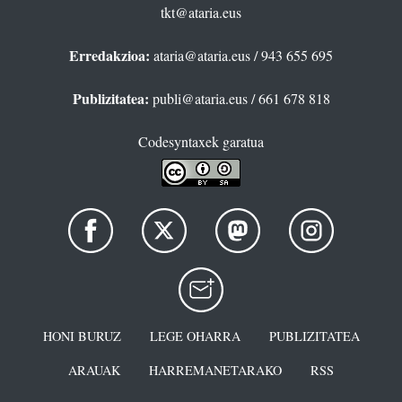
tkt@ataria.eus
Erredakzioa:
ataria@ataria.eus
/ 943 655 695
Publizitatea:
publi@ataria.eus
/ 661 678 818
Codesyntaxek garatua
HONI BURUZ
LEGE OHARRA
PUBLIZITATEA
ARAUAK
HARREMANETARAKO
RSS