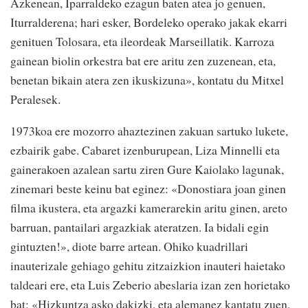
Azkenean, Iparraldeko ezagun baten atea jo genuen,
Iturralderena; hari esker, Bordeleko operako jakak ekarri
genituen Tolosara, eta ileordeak Marseillatik. Karroza
gainean biolin orkestra bat ere aritu zen zuzenean, eta,
benetan bikain atera zen ikuskizuna», kontatu du Mitxel
Peralesek.
1973koa ere mozorro ahaztezinen zakuan sartuko lukete,
ezbairik gabe. Cabaret izenburupean, Liza Minnelli eta
gainerakoen azalean sartu ziren Gure Kaiolako lagunak,
zinemari beste keinu bat eginez: «Donostiara joan ginen
filma ikustera, eta argazki kamerarekin aritu ginen, areto
barruan, pantailari argazkiak ateratzen. Ia bidali egin
gintuzten!», diote barre artean. Ohiko kuadrillari
inauterizale gehiago gehitu zitzaizkion inauteri haietako
taldeari ere, eta Luis Zeberio abeslaria izan zen horietako
bat: «Hizkuntza asko dakizki, eta alemanez kantatu zuen,