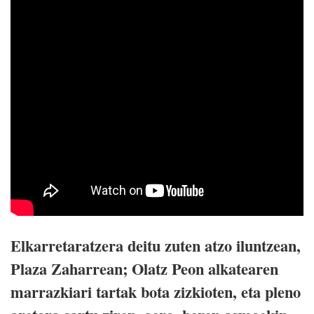
Elkarretaratzera deitu zuten atzo iluntzean,
Plaza Zaharrean; Olatz Peon alkatearen
marrazkiari tartak bota zizkioten, eta pleno