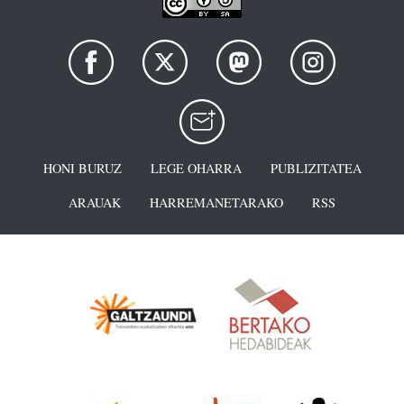
HONI BURUZ
LEGE OHARRA
PUBLIZITATEA
ARAUAK
HARREMANETARAKO
RSS