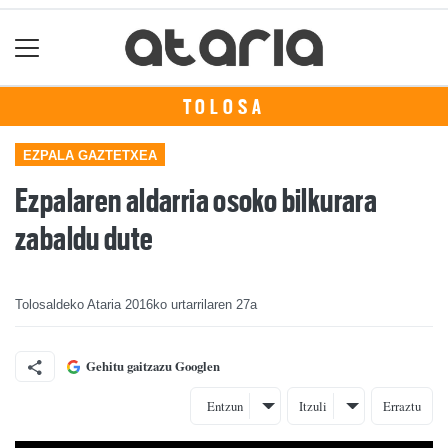
TOLOSA
EZPALA GAZTETXEA
Ezpalaren aldarria osoko bilkurara
zabaldu dute
Tolosaldeko Ataria
2016ko urtarrilaren 27a
Gehitu gaitzazu Googlen
Entzun
Itzuli
Erraztu