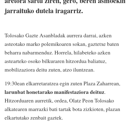
aretora sartu ziren, gero, beren asmoekin
jarraituko dutela iragarriz.
Tolosako Gazte Asanbladak aurrera darrai, azken
asteotako marko polemikoaren sokan, gaztetxe baten
beharra nabarmenduz. Horrela, hilabeteko azken
astearteko osoko bilkuraren hitzordua baliatuz,
mobilizaziora deitu zuten, atzo iluntzean.
19:30ean elkarretaratzea egin zuten Plaza Zaharrean,
larunbat honetarako manifestaziora deituz
.
Hitzorduaren aurretik, ordea, Olatz Peon Tolosako
alkatearen marrazki bati tartak bota zizkioten, plazan
elkartutako zenbait gaztek.