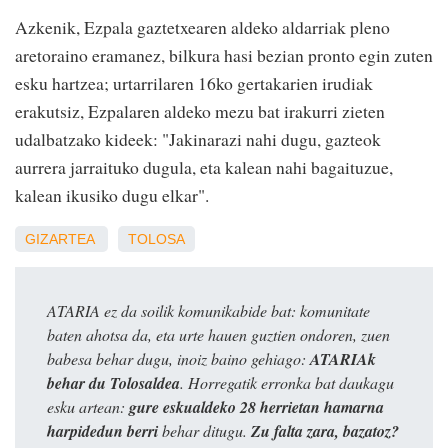
Azkenik, Ezpala gaztetxearen aldeko aldarriak pleno
aretoraino eramanez, bilkura hasi bezian pronto egin zuten
esku hartzea; urtarrilaren 16ko gertakarien irudiak
erakutsiz, Ezpalaren aldeko mezu bat irakurri zieten
udalbatzako kideek: "Jakinarazi nahi dugu, gazteok
aurrera jarraituko dugula, eta kalean nahi bagaituzue,
kalean ikusiko dugu elkar".
GIZARTEA
TOLOSA
ATARIA ez da soilik komunikabide bat: komunitate
baten ahotsa da, eta urte hauen guztien ondoren, zuen
babesa behar dugu, inoiz baino gehiago:
ATARIAk
behar du Tolosaldea
. Horregatik erronka bat daukagu
esku artean:
gure eskualdeko 28 herrietan hamarna
harpidedun berri
behar ditugu.
Zu falta zara, bazatoz?