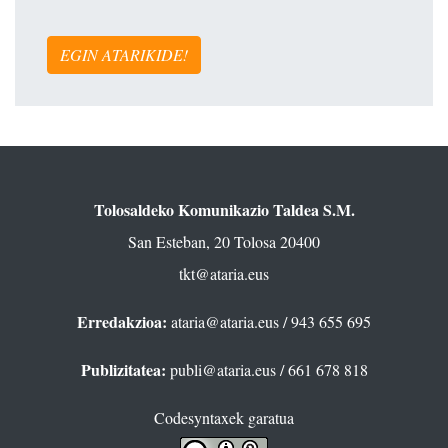
EGIN ATARIKIDE!
Tolosaldeko Komunikazio Taldea S.M.
San Esteban, 20 Tolosa 20400
tkt@ataria.eus
Erredakzioa:
ataria@ataria.eus
/ 943 655 695
Publizitatea:
publi@ataria.eus
/ 661 678 818
Codesyntaxek garatua