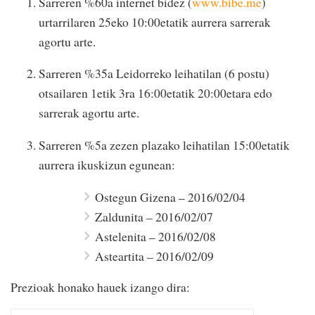
Sarreren %60a internet bidez (
www.bibe.me
)
urtarrilaren 25eko 10:00etatik aurrera sarrerak
agortu arte.
Sarreren %35a Leidorreko leihatilan (6 postu)
otsailaren 1etik 3ra 16:00etatik 20:00etara edo
sarrerak agortu arte.
Sarreren %5a zezen plazako leihatilan 15:00etatik
aurrera ikuskizun egunean:
Ostegun Gizena – 2016/02/04
Zaldunita – 2016/02/07
Astelenita – 2016/02/08
Asteartita – 2016/02/09
Prezioak honako hauek izango dira: