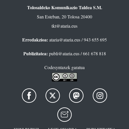
Tolosaldeko Komunikazio Taldea S.M.
San Esteban, 20 Tolosa 20400
tkt@ataria.eus
Erredakzioa:
ataria@ataria.eus
/ 943 655 695
Publizitatea:
publi@ataria.eus
/ 661 678 818
Codesyntaxek garatua