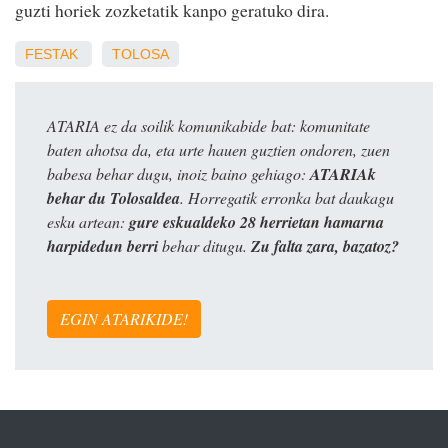
guzti horiek zozketatik kanpo geratuko dira.
FESTAK
TOLOSA
ATARIA ez da soilik komunikabide bat: komunitate
baten ahotsa da, eta urte hauen guztien ondoren, zuen
babesa behar dugu, inoiz baino gehiago:
ATARIAk
behar du Tolosaldea
. Horregatik erronka bat daukagu
esku artean:
gure eskualdeko 28 herrietan hamarna
harpidedun berri
behar ditugu.
Zu falta zara, bazatoz?
EGIN ATARIKIDE!