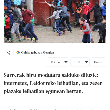
Gehitu gaitzazu Googlen
Entzun
Itzuli
Erraztu
Sarrerak hiru modutara salduko dituzte:
internetez, Leidorreko leihatilan, eta zezen
plazako leihatilan egunean bertan.