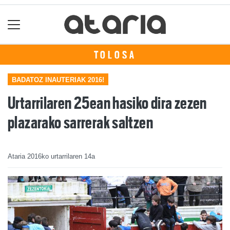
TOLOSA
BADATOZ INAUTERIAK 2016!
Urtarrilaren 25ean hasiko dira zezen
plazarako sarrerak saltzen
Ataria
2016ko urtarrilaren 14a