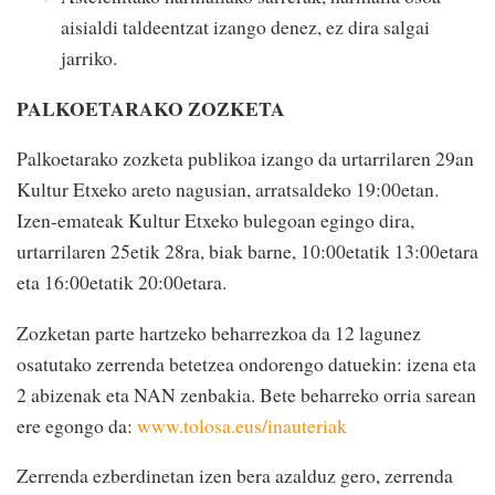
aisialdi taldeentzat izango denez, ez dira salgai
jarriko.
PALKOETARAKO ZOZKETA
Palkoetarako zozketa publikoa izango da urtarrilaren 29an
Kultur Etxeko areto nagusian, arratsaldeko 19:00etan.
Izen-emateak Kultur Etxeko bulegoan egingo dira,
urtarrilaren 25etik 28ra, biak barne, 10:00etatik 13:00etara
eta 16:00etatik 20:00etara.
Zozketan parte hartzeko beharrezkoa da 12 lagunez
osatutako zerrenda betetzea ondorengo datuekin: izena eta
2 abizenak eta NAN zenbakia. Bete beharreko orria sarean
ere egongo da:
www.tolosa.eus/inauteriak
Zerrenda ezberdinetan izen bera azalduz gero, zerrenda