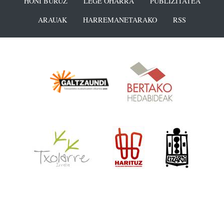
HONI BURUZ
LEGE OHARRA
PUBLIZITATEA
ARAUAK
HARREMANETARAKO
RSS