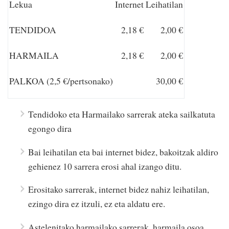
Lekua
Internet
Leihatilan
TENDIDOA
2,18 €
2,00 €
HARMAILA
2,18 €
2,00 €
PALKOA (2,5 €/pertsonako)
30,00 €
Tendidoko eta Harmailako sarrerak ateka sailkatuta
egongo dira
Bai leihatilan eta bai internet bidez, bakoitzak aldiro
gehienez 10 sarrera erosi ahal izango ditu.
Erositako sarrerak, internet bidez nahiz leihatilan,
ezingo dira ez itzuli, ez eta aldatu ere.
Astelenitako harmailako sarrerak, harmaila osoa