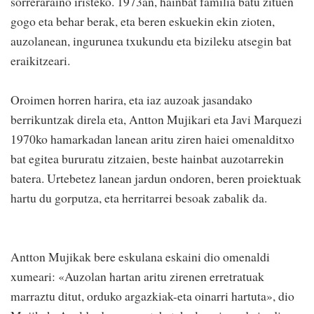
sorreraraino iristeko. 1973an, hainbat familia batu zituen
gogo eta behar berak, eta beren eskuekin ekin zioten,
auzolanean, ingurunea txukundu eta bizileku atsegin bat
eraikitzeari.
Oroimen horren harira, eta iaz auzoak jasandako
berrikuntzak direla eta, Antton Mujikari eta Javi Marquezi
1970ko hamarkadan lanean aritu ziren haiei omenalditxo
bat egitea bururatu zitzaien, beste hainbat auzotarrekin
batera. Urtebetez lanean jardun ondoren, beren proiektuak
hartu du gorputza, eta herritarrei besoak zabalik da.
Antton Mujikak bere eskulana eskaini dio omenaldi
xumeari: «Auzolan hartan aritu zirenen erretratuak
marraztu ditut, orduko argazkiak-eta oinarri hartuta», dio