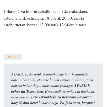
Hilaren 20ra bitarte zabalik izango da erakusketa,
astelehenetik ostiralera, 18:30etik 20:30era, eta
asteburuetan, berriz, 12:00etatik 13:30era bitarte.
TOLOSA
ATARIA ez da soilik komunikabide bat: komunitate
baten ahotsa da, eta urte hauen guztien ondoren, zuen
babesa behar dugu, inoiz baino gehiago:
ATARIAk
behar du Tolosaldea
. Horregatik erronka bat daukagu
esku artean:
gure eskualdeko 28 herrietan hamarna
harpidedun berri
behar ditugu.
Zu falta zara, bazatoz?