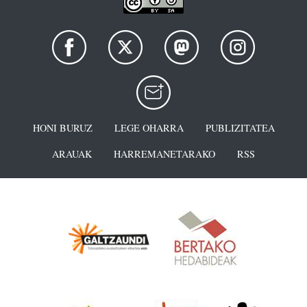
HONI BURUZ
LEGE OHARRA
PUBLIZITATEA
ARAUAK
HARREMANETARAKO
RSS