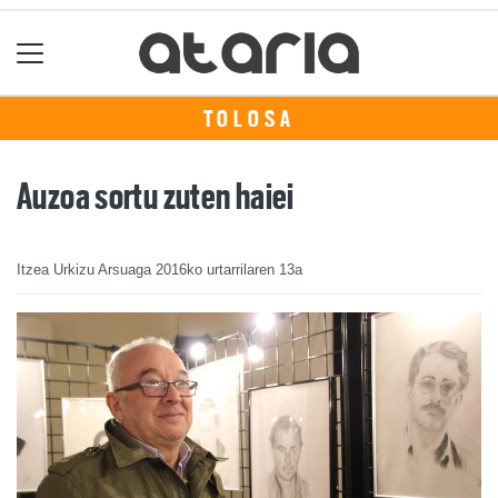
TOLOSA
Auzoa sortu zuten haiei
Itzea Urkizu Arsuaga
2016ko urtarrilaren 13a