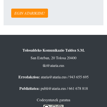
EGIN ATARIKIDE!
Tolosaldeko Komunikazio Taldea S.M.
San Esteban, 20 Tolosa 20400
tkt@ataria.eus
Erredakzioa:
ataria@ataria.eus
/ 943 655 695
Publizitatea:
publi@ataria.eus
/ 661 678 818
Codesyntaxek garatua