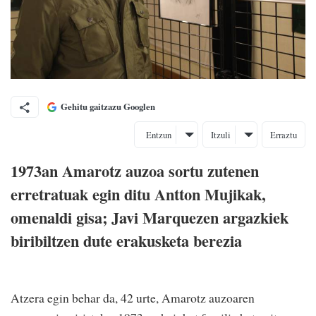
Gehitu gaitzazu Googlen
Entzun
Itzuli
Erraztu
1973an Amarotz auzoa sortu zutenen
erretratuak egin ditu Antton Mujikak,
omenaldi gisa; Javi Marquezen argazkiek
biribiltzen dute erakusketa berezia
Atzera egin behar da, 42 urte, Amarotz auzoaren