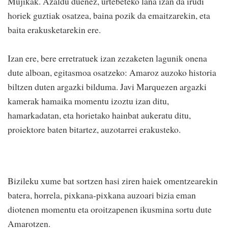
Mujikak. Azaldu duenez, urtebeteko lana izan da irudi
horiek guztiak osatzea, baina pozik da emaitzarekin, eta
baita erakusketarekin ere.
Izan ere, bere erretratuek izan zezaketen lagunik onena
dute alboan, egitasmoa osatzeko: Amaroz auzoko historia
biltzen duten argazki bilduma. Javi Marquezen argazki
kamerak hamaika momentu izoztu izan ditu,
hamarkadatan, eta horietako hainbat aukeratu ditu,
proiektore baten bitartez, auzotarrei erakusteko.
Bizileku xume bat sortzen hasi ziren haiek omentzearekin
batera, horrela, pixkana-pixkana auzoari bizia eman
diotenen momentu eta oroitzapenen ikusmina sortu dute
Amarotzen.