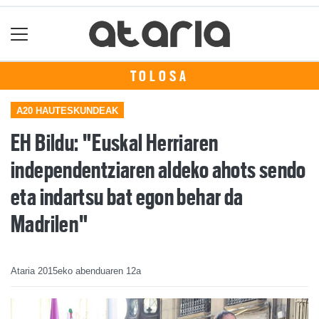
TOLOSA
A20 HAUTESKUNDEAK
EH Bildu: "Euskal Herriaren
independentziaren aldeko ahots sendo
eta indartsu bat egon behar da
Madrilen"
Ataria
2015eko abenduaren 12a