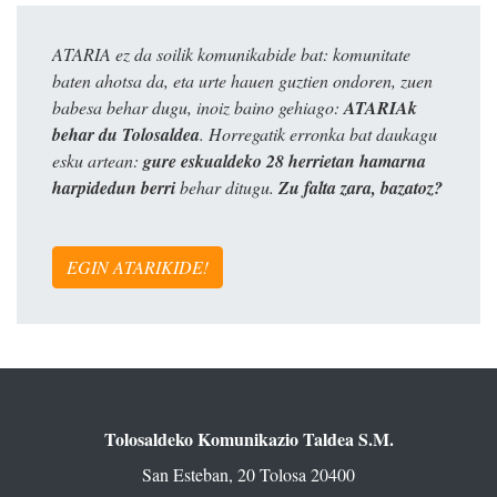
ATARIA ez da soilik komunikabide bat: komunitate
baten ahotsa da, eta urte hauen guztien ondoren, zuen
babesa behar dugu, inoiz baino gehiago:
ATARIAk
behar du Tolosaldea
. Horregatik erronka bat daukagu
esku artean:
gure eskualdeko 28 herrietan hamarna
harpidedun berri
behar ditugu.
Zu falta zara, bazatoz?
EGIN ATARIKIDE!
Tolosaldeko Komunikazio Taldea S.M.
San Esteban, 20 Tolosa 20400