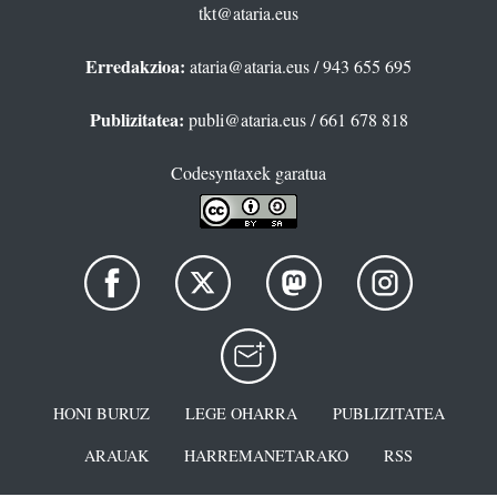
tkt@ataria.eus
Erredakzioa:
ataria@ataria.eus
/ 943 655 695
Publizitatea:
publi@ataria.eus
/ 661 678 818
Codesyntaxek garatua
HONI BURUZ
LEGE OHARRA
PUBLIZITATEA
ARAUAK
HARREMANETARAKO
RSS