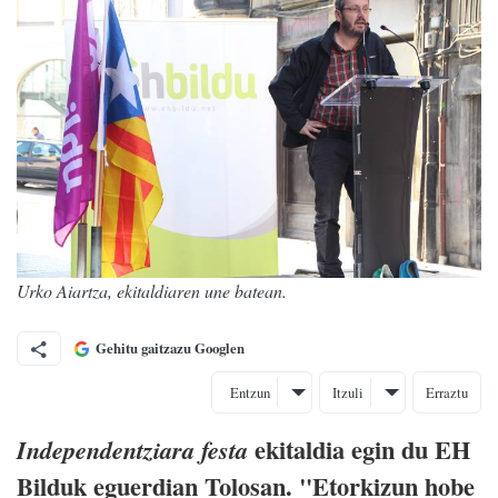
Urko Aiartza, ekitaldiaren une batean.
Gehitu gaitzazu Googlen
Entzun
Itzuli
Erraztu
ekitaldia egin du EH
Independentziara festa
Bilduk eguerdian Tolosan. "Etorkizun hobe