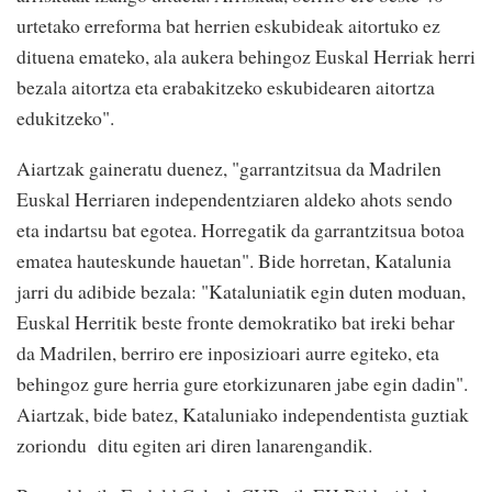
urtetako erreforma bat herrien eskubideak aitortuko ez
dituena emateko, ala aukera behingoz Euskal Herriak herri
bezala aitortza eta erabakitzeko eskubidearen aitortza
edukitzeko".
Aiartzak gaineratu duenez, "garrantzitsua da Madrilen
Euskal Herriaren independentziaren aldeko ahots sendo
eta indartsu bat egotea. Horregatik da garrantzitsua botoa
ematea hauteskunde hauetan". Bide horretan, Katalunia
jarri du adibide bezala: "Kataluniatik egin duten moduan,
Euskal Herritik beste fronte demokratiko bat ireki behar
da Madrilen, berriro ere inposizioari aurre egiteko, eta
behingoz gure herria gure etorkizunaren jabe egin dadin".
Aiartzak, bide batez, Kataluniako independentista guztiak
zoriondu ditu egiten ari diren lanarengandik.