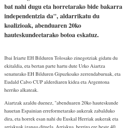
bat nahi dugu eta horretarako bide bakarra
independentzia da", aldarrikatu du
koalizioak, abenduaren 20ko
hauteskundeetarako botoa eskatuz.
Ibai Iriarte EH Bilduren Tolosako zinegotziak gidatu du
ekitaldia, eta bertan parte hartu dute Urko Aiartza
senaturako EH Bilduren Gipuzkoako zerrendaburuak, eta
Eudald Calvo CUP alderdiaren kidea eta Argentona
herriko alkateak.
Aiartzak azaldu duenez, "abenduaren 20ko hauteskunde
hauetan Espainian erreformetarako aukerak zabalduko
dira, eta horrek esan nahi du Euskal Herriak aukerak eta
arriskuak izango dituela. Arriskua, berriro ere beste 40