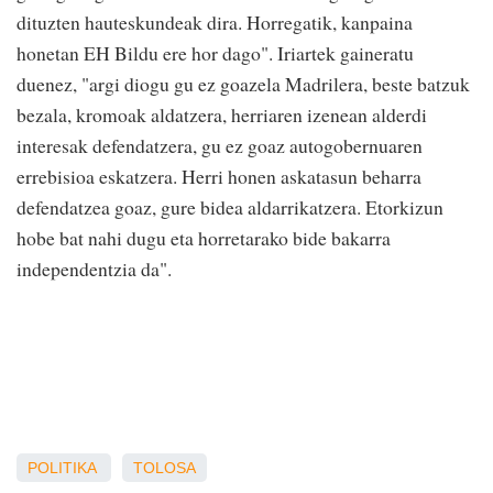
dituzten hauteskundeak dira. Horregatik, kanpaina
honetan EH Bildu ere hor dago". Iriartek gaineratu
duenez, "argi diogu gu ez goazela Madrilera, beste batzuk
bezala, kromoak aldatzera, herriaren izenean alderdi
interesak defendatzera, gu ez goaz autogobernuaren
errebisioa eskatzera. Herri honen askatasun beharra
defendatzea goaz, gure bidea aldarrikatzera. Etorkizun
hobe bat nahi dugu eta horretarako bide bakarra
independentzia da".
POLITIKA
TOLOSA