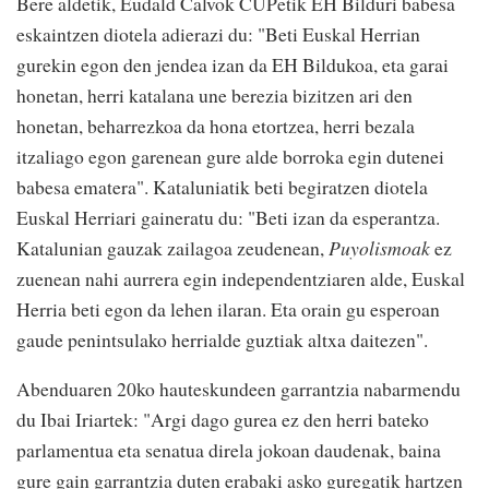
Bere aldetik, Eudald Calvok CUPetik EH Bilduri babesa
eskaintzen diotela adierazi du: "Beti Euskal Herrian
gurekin egon den jendea izan da EH Bildukoa, eta garai
honetan, herri katalana une berezia bizitzen ari den
honetan, beharrezkoa da hona etortzea, herri bezala
itzaliago egon garenean gure alde borroka egin dutenei
babesa ematera". Kataluniatik beti begiratzen diotela
Euskal Herriari gaineratu du: "Beti izan da esperantza.
Katalunian gauzak zailagoa zeudenean,
Puyolismoak
ez
zuenean nahi aurrera egin independentziaren alde, Euskal
Herria beti egon da lehen ilaran. Eta orain gu esperoan
gaude penintsulako herrialde guztiak altxa daitezen".
Abenduaren 20ko hauteskundeen garrantzia nabarmendu
du Ibai Iriartek: "Argi dago gurea ez den herri bateko
parlamentua eta senatua direla jokoan daudenak, baina
gure gain garrantzia duten erabaki asko guregatik hartzen