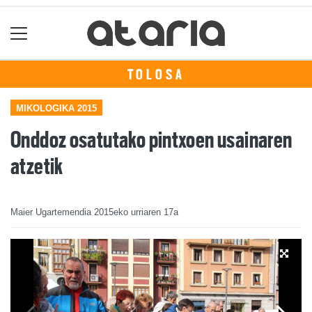
TOLOSA
MIKOLOGIKA 2015
Onddoz osatutako pintxoen usainaren
atzetik
Maier Ugartemendia
2015eko urriaren 17a