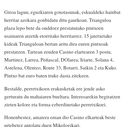
Giroa lagun, eguzkiaren goxotasunak, eskualdeko hainbat
herritar azokara gonbidatu ditu gaurkoan. Trianguloa
plaza lepo bete da onddoez prestatutako pintxoen
usainaren atzetik etorritako herritarrez. 15 jatetxetako
kideak Trianguloan bertan aritu dira euren pintxoak
prestatzen. Tartean zeuden Casino elartearen 3 postu,
Martinez, Larrea, Peñascal, DOlarea, Iriarte, Solana 4,
Astelena, Olentzo, Route 33, Botarri, Saikin 2 eta Kuko.
Pintxo bat euro baten truke dasta zitekeen.
Bestalde, perretxikoen erakusketak ere jende asko
gerturatu du mahaiaren bueltara. Interesarekin begiratzen
zieten kolore eta forma ezberdinetako perretxikoei.
Honenbestez, amaiera eman dio Casino elkarteak beste
urtebetez antolatu duen Mikologikari.