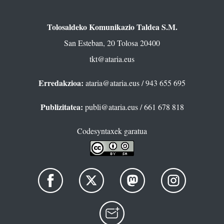
Tolosaldeko Komunikazio Taldea S.M.
San Esteban, 20 Tolosa 20400
tkt@ataria.eus
Erredakzioa:
ataria@ataria.eus
/ 943 655 695
Publizitatea:
publi@ataria.eus
/ 661 678 818
Codesyntaxek garatua