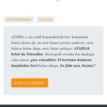
GASTRONOMIA
TOLOSA
ATARIA ez da soilik komunikabide bat: komunitate
baten ahotsa da, eta urte hauen guztien ondoren, zuen
babesa behar dugu, inoiz baino gehiago:
ATARIAk
behar du Tolosaldea
. Horregatik erronka bat daukagu
esku artean:
gure eskualdeko 28 herrietan hamarna
harpidedun berri
behar ditugu.
Zu falta zara, bazatoz?
EGIN ATARIKIDE!