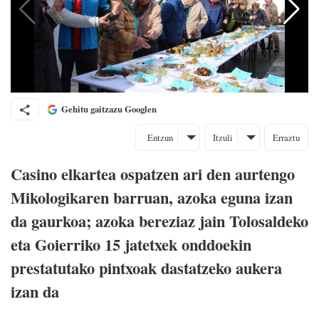
Gehitu gaitzazu Googlen
Entzun
Itzuli
Erraztu
Casino elkartea ospatzen ari den aurtengo
Mikologikaren barruan, azoka eguna izan
da gaurkoa; azoka bereziaz jain Tolosaldeko
eta Goierriko 15 jatetxek onddoekin
prestatutako pintxoak dastatzeko aukera
izan da