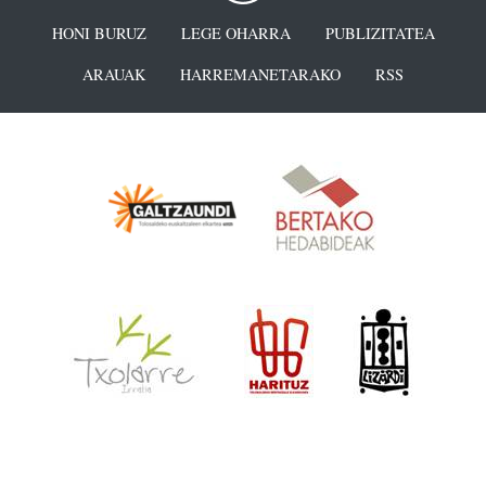
HONI BURUZ
LEGE OHARRA
PUBLIZITATEA
ARAUAK
HARREMANETARAKO
RSS